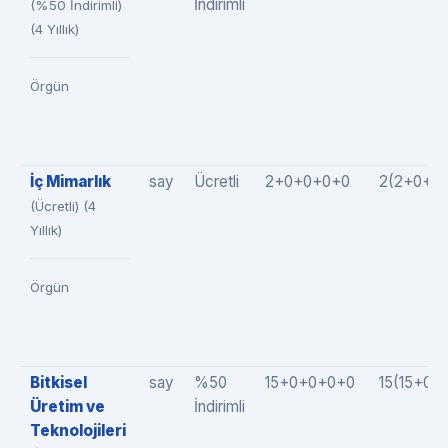
İndirimli
(%50 İndirimli)
(4 Yıllık)
Örgün
İç Mimarlık
say
Ücretli
2+0+0+0+0
2(2+0+0
(Ücretli) (4
Yıllık)
Örgün
Bitkisel
say
%50
15+0+0+0+0
15(15+0+
Üretim ve
İndirimli
Teknolojileri