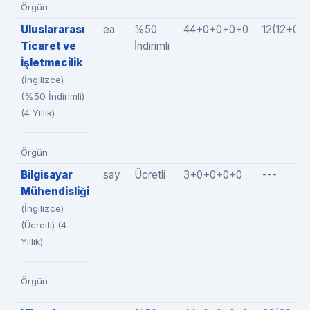
Örgün
Uluslararası
ea
%50
44+0+0+0+0
12(12+0+
Ticaret ve
İndirimli
İşletmecilik
(İngilizce)
(%50 İndirimli)
(4 Yıllık)
Örgün
Bilgisayar
say
Ücretli
3+0+0+0+0
---
Mühendisliği
(İngilizce)
(Ücretli) (4
Yıllık)
Örgün