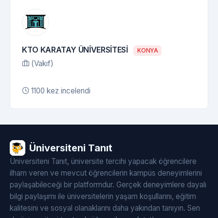
KTO KARATAY ÜNİVERSİTESİ
KONYA
(Vakıf)
1100 kez incelendi
Üniversiteni Tanıt
Üniversiteni Tanıt, üniversite tercihi yapacak öğrencilere
ilham veren ve mevcut öğrencilerin kampüs deneyimlerini
paylaşabileceği bir platformdur. Gerçek deneyimlere dayalı
bilgi paylaşımı ile üniversitelerin yaşam koşullarını, eğitim
kalitesini ve sosyal olanaklarını daha yakından tanıyın. Sen