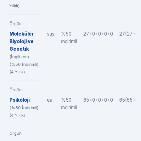
Yıllık)
Örgün
Moleküler
say
%50
27+0+0+0+0
27(27+0
Biyoloji ve
İndirimli
Genetik
(İngilizce)
(%50 İndirimli)
(4 Yıllık)
Örgün
Psikoloji
ea
%50
65+0+0+0+0
65(65+0
İndirimli
(%50 İndirimli)
(4 Yıllık)
Örgün