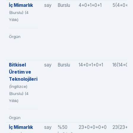
İç Mimarlık
say
Burslu
4+0+1+0+1
5(4+0+0+
(Burslu) (4
Yıllık)
Örgün
Bitkisel
say
Burslu
14+0+1+0+1
16(14+0+
Üretim ve
Teknolojileri
(İngilizce)
(Burslu) (4
Yıllık)
Örgün
İç Mimarlık
say
%50
23+0+0+0+0
23(23+0