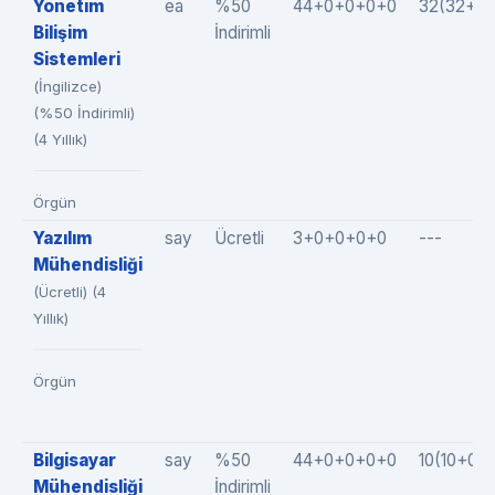
Yönetim
ea
%50
44+0+0+0+0
32(32+0
Bilişim
İndirimli
Sistemleri
(İngilizce)
(%50 İndirimli)
(4 Yıllık)
Örgün
Yazılım
say
Ücretli
3+0+0+0+0
---
Mühendisliği
(Ücretli) (4
Yıllık)
Örgün
Bilgisayar
say
%50
44+0+0+0+0
10(10+0+
Mühendisliği
İndirimli