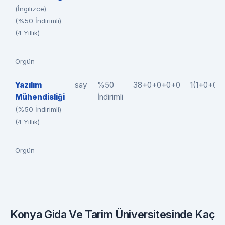
(İngilizce)
(%50 İndirimli)
(4 Yıllık)
Örgün
Yazılım
say
%50
38+0+0+0+0
1(1+0+0+
Mühendisliği
İndirimli
(%50 İndirimli)
(4 Yıllık)
Örgün
Konya Gida Ve Tarim Üniversitesinde Kaç