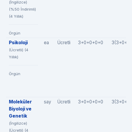
(İngilizce)
(%50 İndirimli)
(4 Yıllık)
Örgün
Psikoloji
ea
Ücretli
3+0+0+0+0
3(3+0+0
(Ücretli) (4
Yıllık)
Örgün
Moleküler
say
Ücretli
3+0+0+0+0
3(3+0+0
Biyoloji ve
Genetik
(İngilizce)
(Ücretli) (4