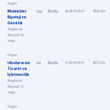
Örgün
Moleküler
say
Burslu
4+0+1+0+1
5(4+0+0+
Biyoloji ve
Genetik
(İngilizce)
(Burslu) (4
Yıllık)
Örgün
Uluslararası
ea
Burslu
7+0+1+0+1
8(7+0+0+
Ticaret ve
İşletmecilik
(İngilizce)
(Burslu) (4
Yıllık)
Örgün