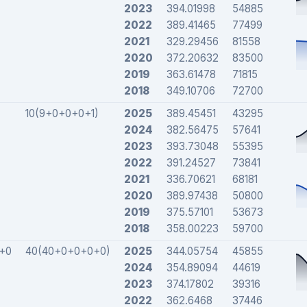
2023
394.01998
54885
2022
389.41465
77499
2021
329.29456
81558
2020
372.20632
83500
2019
363.61478
71815
2018
349.10706
72700
10(9+0+0+0+1)
2025
389.45451
43295
2024
382.56475
57641
2023
393.73048
55395
2022
391.24527
73841
2021
336.70621
68181
2020
389.97438
50800
2019
375.57101
53673
2018
358.00223
59700
+0
40(40+0+0+0+0)
2025
344.05754
45855
2024
354.89094
44619
2023
374.17802
39316
2022
362.6468
37446