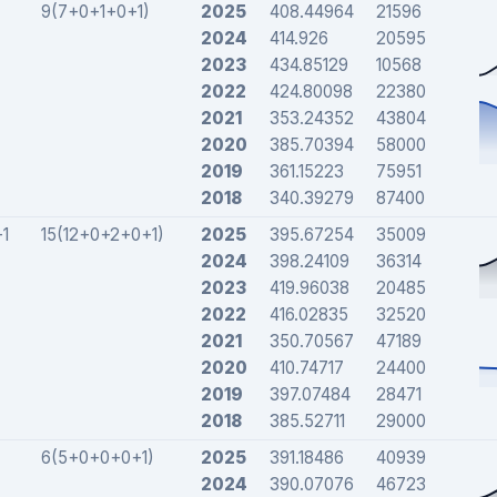
9(7+0+1+0+1)
2025
408.44964
21596
2024
414.926
20595
2023
434.85129
10568
2022
424.80098
22380
2021
353.24352
43804
2020
385.70394
58000
2019
361.15223
75951
2018
340.39279
87400
1
15(12+0+2+0+1)
2025
395.67254
35009
2024
398.24109
36314
2023
419.96038
20485
2022
416.02835
32520
2021
350.70567
47189
2020
410.74717
24400
2019
397.07484
28471
2018
385.52711
29000
6(5+0+0+0+1)
2025
391.18486
40939
2024
390.07076
46723