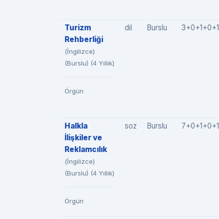
Turizm
dil
Burslu
3+0+1+0+1
Rehberliği
(İngilizce)
(Burslu) (4 Yıllık)
Örgün
Halkla
soz
Burslu
7+0+1+0+1
İlişkiler ve
Reklamcılık
(İngilizce)
(Burslu) (4 Yıllık)
Örgün