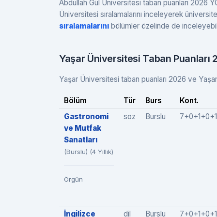
Abdullah Gül Üniversitesi taban puanları 2026 YÖ
Üniversitesi sıralamalarını inceleyerek üniversite 
sıralamalarını
bölümler özelinde de inceleyebili
Yaşar Üniversitesi Taban Puanları
Yaşar Üniversitesi taban puanları 2026 ve Yaşar Ün
Bölüm
Tür
Burs
Kont.
Gastronomi
soz
Burslu
7+0+1+0+1
ve Mutfak
Sanatları
(Burslu) (4 Yıllık)
Örgün
İngilizce
dil
Burslu
7+0+1+0+1