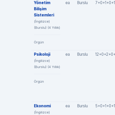
Yönetim
ea
Burslu
7+0+1+0+1
Bilişim
Sistemleri
(İngilizce)
(Burslu) (4 Yıllık)
Örgün
Psikoloji
ea
Burslu
12+0+2+0+
(İngilizce)
(Burslu) (4 Yıllık)
Örgün
Ekonomi
ea
Burslu
5+0+1+0+1
(İngilizce)