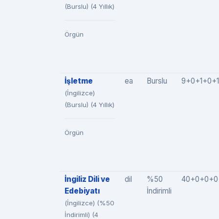
(Burslu) (4 Yıllık)
Örgün
İşletme
ea
Burslu
9+0+1+0+1
(İngilizce)
(Burslu) (4 Yıllık)
Örgün
İngiliz Dili ve
dil
%50
40+0+0+0
Edebiyatı
İndirimli
(İngilizce) (%50
İndirimli) (4