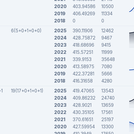
2020
403.94586
10500
2019
406.49269
11334
2018
0
0
6(5+0+1+0+0)
2025
390.11906
12462
2024
428.75872
9467
2023
418.68696
9415
2022
415.57251
11999
2021
339.9153
35648
2020
413.58975
7080
2019
422.37281
5666
2018
416.31658
4280
1
19(17+0+1+0+1)
2025
419.47065
13543
2024
409.86232
24740
2023
428.9021
13659
2022
430.35105
17561
2021
370.61651
25197
2020
427.59954
13300
2019
410.3949
17650