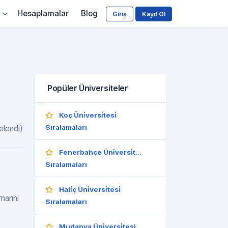
Hesaplamalar
Blog
Giriş
Kayıt Ol
Popüler Üniversiteler
Koç Üni̇versi̇tesi̇
Sıralamaları
elendi)
Fenerbahçe Üni̇versi̇t...
Sıralamaları
Hali̇ç Üni̇versi̇tesi̇
marını
Sıralamaları
Mudanya Üni̇versi̇tesi...