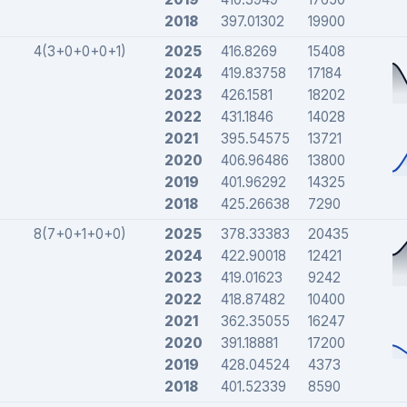
2018
397.01302
19900
4(3+0+0+0+1)
2025
416.8269
15408
2024
419.83758
17184
2023
426.1581
18202
2022
431.1846
14028
2021
395.54575
13721
2020
406.96486
13800
2019
401.96292
14325
2018
425.26638
7290
8(7+0+1+0+0)
2025
378.33383
20435
2024
422.90018
12421
2023
419.01623
9242
2022
418.87482
10400
2021
362.35055
16247
2020
391.18881
17200
2019
428.04524
4373
2018
401.52339
8590