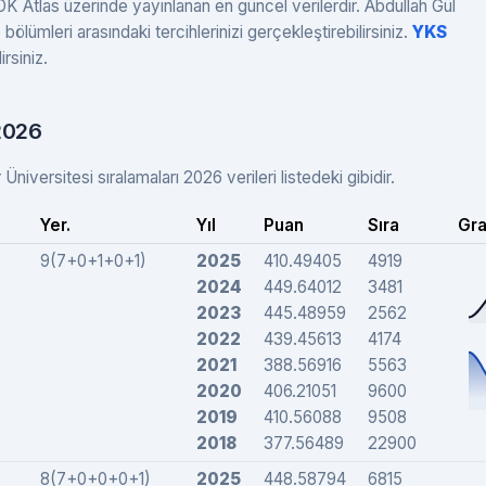
K Atlas üzerinde yayınlanan en güncel verilerdir. Abdullah Gül
bölümleri arasındaki tercihlerinizi gerçekleştirebilirsiniz.
YKS
rsiniz.
 2026
iversitesi sıralamaları 2026 verileri listedeki gibidir.
Yer.
Yıl
Puan
Sıra
Gra
9(7+0+1+0+1)
2025
410.49405
4919
2024
449.64012
3481
2023
445.48959
2562
2022
439.45613
4174
2021
388.56916
5563
2020
406.21051
9600
2019
410.56088
9508
2018
377.56489
22900
8(7+0+0+0+1)
2025
448.58794
6815