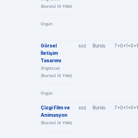
(Burslu) (4 Yıllık)
Örgün
Görsel
soz
Burslu
7+0+1+0+1
İletişim
Tasarımı
(İngilizce)
(Burslu) (4 Yıllık)
Örgün
Çizgi Film ve
soz
Burslu
7+0+1+0+1
Animasyon
(Burslu) (4 Yıllık)