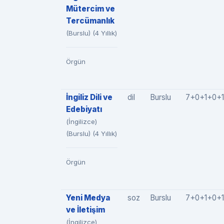
Mütercim ve
Tercümanlık
(Burslu) (4 Yıllık)
Örgün
İngiliz Dili ve
dil
Burslu
7+0+1+0+1
Edebiyatı
(İngilizce)
(Burslu) (4 Yıllık)
Örgün
Yeni Medya
soz
Burslu
7+0+1+0+1
ve İletişim
(İngilizce)