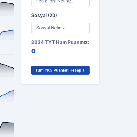
Sosyal (20)
2024 TYT Ham Puanınız:
0
Tüm YKS Puanları Hesapla!