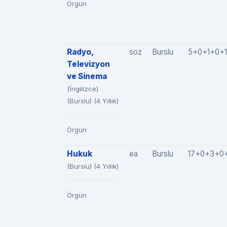
Örgün
Radyo,
soz
Burslu
5+0+1+0+1
Televizyon
ve Sinema
(İngilizce)
(Burslu) (4 Yıllık)
Örgün
Hukuk
ea
Burslu
17+0+3+0+
(Burslu) (4 Yıllık)
Örgün