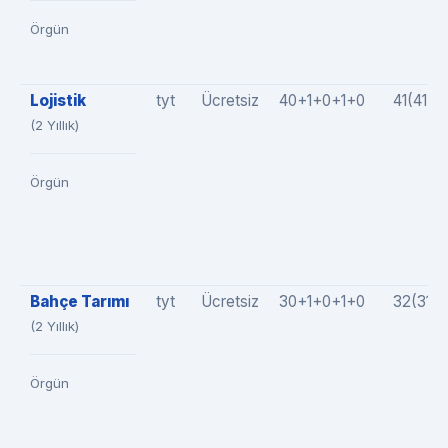
Örgün
Lojistik
tyt
Ücretsiz
40+1+0+1+0
41(41+
(2 Yıllık)
Örgün
Bahçe Tarımı
tyt
Ücretsiz
30+1+0+1+0
32(31+
(2 Yıllık)
Örgün