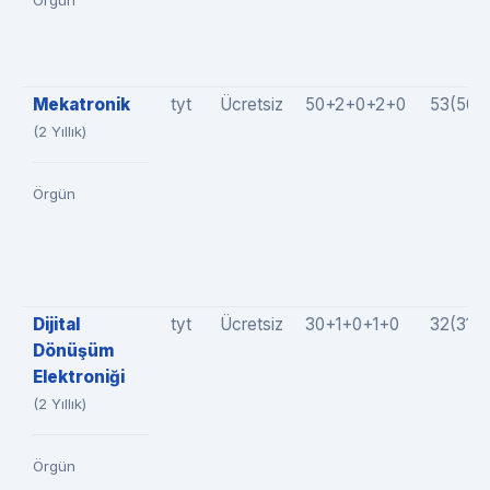
Örgün
Mekatronik
tyt
Ücretsiz
50+2+0+2+0
53(50+
(2 Yıllık)
Örgün
Dijital
tyt
Ücretsiz
30+1+0+1+0
32(31+
Dönüşüm
Elektroniği
(2 Yıllık)
Örgün