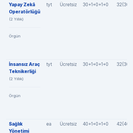
Yapay Zekâ
tyt
Ücretsiz
30+1+0+1+0
32(30+
Operatörlüğü
(2 Yıllık)
Örgün
İnsansız Araç
tyt
Ücretsiz
30+1+0+1+0
32(30+
Teknikerliği
(2 Yıllık)
Örgün
Sağlık
ea
Ücretsiz
40+1+0+1+0
42(40+
Yönetimi