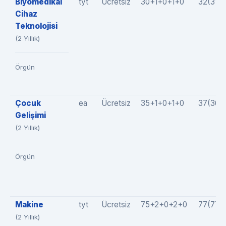
Biyomedikal
tyt
Ücretsiz
30+1+0+1+0
32(31+
Cihaz
Teknolojisi
(2 Yıllık)
Örgün
Çocuk
ea
Ücretsiz
35+1+0+1+0
37(36+
Gelişimi
(2 Yıllık)
Örgün
Makine
tyt
Ücretsiz
75+2+0+2+0
77(77+
(2 Yıllık)