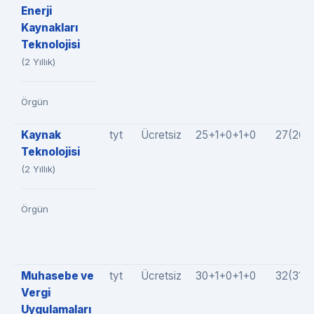
Enerji
Kaynakları
Teknolojisi
(2 Yıllık)
Örgün
Kaynak
tyt
Ücretsiz
25+1+0+1+0
27(26+
Teknolojisi
(2 Yıllık)
Örgün
Muhasebe ve
tyt
Ücretsiz
30+1+0+1+0
32(31+
Vergi
Uygulamaları