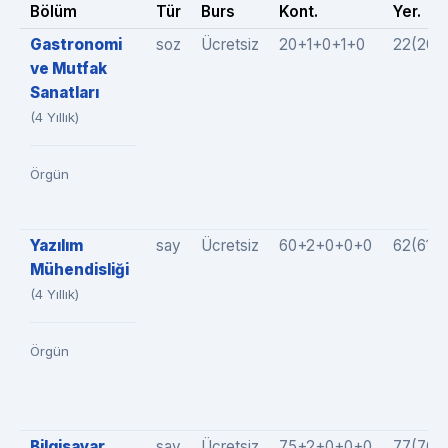
Bölüm
Tür
Burs
Kont.
Yer.
Gastronomi
soz
Ücretsiz
20+1+0+1+0
22(20+
ve Mutfak
Sanatları
(4 Yıllık)
Örgün
Yazılım
say
Ücretsiz
60+2+0+0+0
62(61+
Mühendisliği
(4 Yıllık)
Örgün
Bilgisayar
say
Ücretsiz
75+2+0+0+0
77(76+