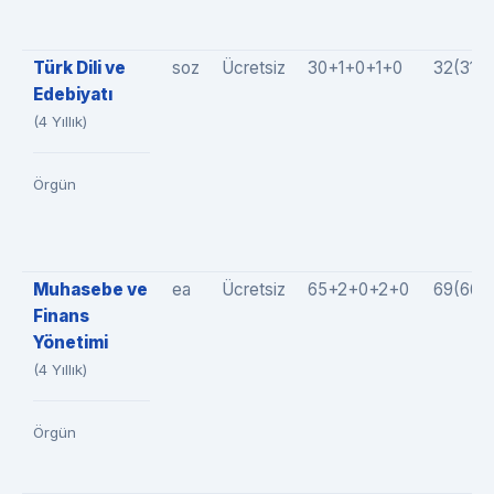
Türk Dili ve
soz
Ücretsiz
30+1+0+1+0
32(31+
Edebiyatı
(4 Yıllık)
Örgün
Muhasebe ve
ea
Ücretsiz
65+2+0+2+0
69(66+
Finans
Yönetimi
(4 Yıllık)
Örgün