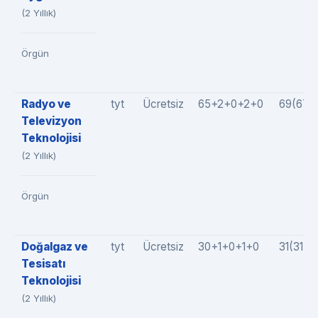
(2 Yıllık)
Örgün
Radyo ve
tyt
Ücretsiz
65+2+0+2+0
69(67+
Televizyon
Teknolojisi
(2 Yıllık)
Örgün
Doğalgaz ve
tyt
Ücretsiz
30+1+0+1+0
31(31+
Tesisatı
Teknolojisi
(2 Yıllık)