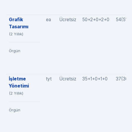
Grafik
ea
Ücretsiz
50+2+0+2+0
54(51+
Tasarımı
(2 Yıllık)
Örgün
İşletme
tyt
Ücretsiz
35+1+0+1+0
37(36+
Yönetimi
(2 Yıllık)
Örgün