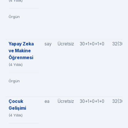
(4 Yıllık)
Örgün
Yapay Zeka
say
Ücretsiz
30+1+0+1+0
32(30+
ve Makine
Öğrenmesi
(4 Yıllık)
Örgün
Çocuk
ea
Ücretsiz
30+1+0+1+0
32(30+
Gelişimi
(4 Yıllık)