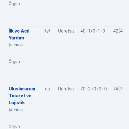
Örgün
İlk ve Acil
tyt
Ücretsiz
40+1+0+1+0
42(40+
Yardım
(2 Yıllık)
Örgün
Uluslararası
ea
Ücretsiz
70+2+0+2+0
74(72+
Ticaret ve
Lojistik
(4 Yıllık)
Örgün