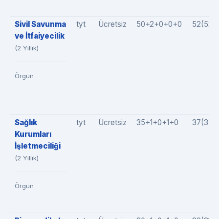
Sivil Savunma
tyt
Ücretsiz
50+2+0+0+0
52(52+
ve İtfaiyecilik
(2 Yıllık)
Örgün
Sağlık
tyt
Ücretsiz
35+1+0+1+0
37(35+
Kurumları
İşletmeciliği
(2 Yıllık)
Örgün