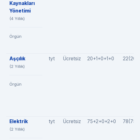
Kaynakları
Yönetimi
(4 Yıllık)
Örgün
Aşçılık
tyt
Ücretsiz
20+1+0+1+0
22(20+
(2 Yıllık)
Örgün
Elektrik
tyt
Ücretsiz
75+2+0+2+0
78(75+
(2 Yıllık)