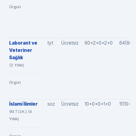
Örgün
Laborant ve
tyt
Ücretsiz
60+2+0+2+0
64(60+
Veteriner
Sağlık
(2 Yıllık)
Örgün
İslami İlimler
soz
Ücretsiz
10+0+0+1+0
11(10+0
(M.T.O.K.) (4
Yıllık)