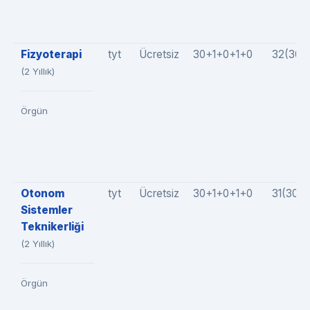
Fizyoterapi
tyt
Ücretsiz
30+1+0+1+0
32(30+
(2 Yıllık)
Örgün
Otonom
tyt
Ücretsiz
30+1+0+1+0
31(30+
Sistemler
Teknikerliği
(2 Yıllık)
Örgün