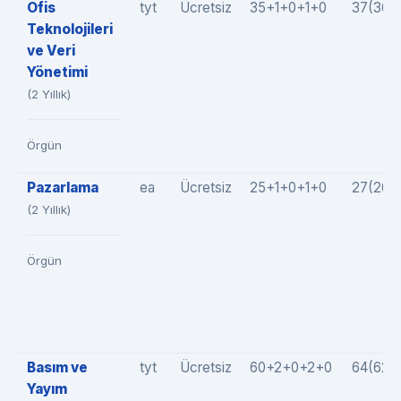
Ofis
tyt
Ücretsiz
35+1+0+1+0
37(36+
Teknolojileri
ve Veri
Yönetimi
(2 Yıllık)
Örgün
Pazarlama
ea
Ücretsiz
25+1+0+1+0
27(26+
(2 Yıllık)
Örgün
Basım ve
tyt
Ücretsiz
60+2+0+2+0
64(62+
Yayım