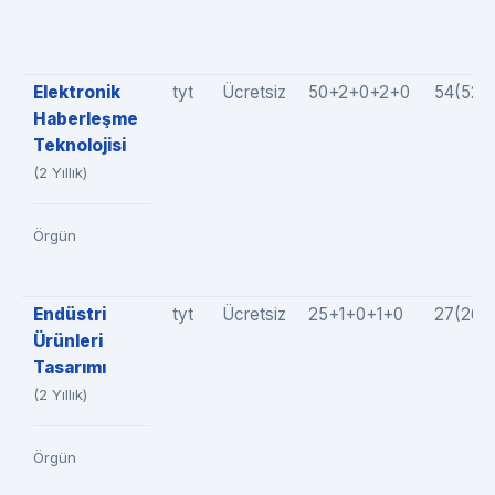
Elektronik
tyt
Ücretsiz
50+2+0+2+0
54(52+
Haberleşme
Teknolojisi
(2 Yıllık)
Örgün
Endüstri
tyt
Ücretsiz
25+1+0+1+0
27(26+
Ürünleri
Tasarımı
(2 Yıllık)
Örgün