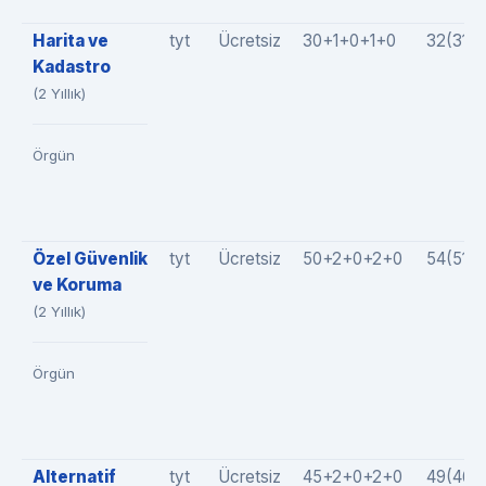
Harita ve
tyt
Ücretsiz
30+1+0+1+0
32(31+
Kadastro
(2 Yıllık)
Örgün
Özel Güvenlik
tyt
Ücretsiz
50+2+0+2+0
54(51+
ve Koruma
(2 Yıllık)
Örgün
Alternatif
tyt
Ücretsiz
45+2+0+2+0
49(46+