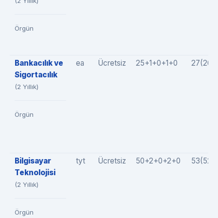
(2 Yıllık)
Örgün
Bankacılık ve
ea
Ücretsiz
25+1+0+1+0
27(26+
Sigortacılık
(2 Yıllık)
Örgün
Bilgisayar
tyt
Ücretsiz
50+2+0+2+0
53(52+
Teknolojisi
(2 Yıllık)
Örgün