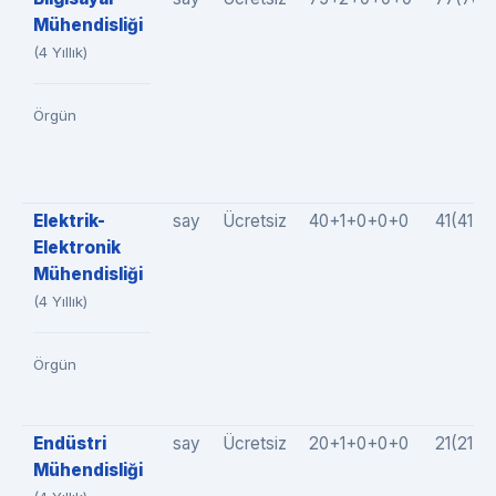
Mühendisliği
(4 Yıllık)
Örgün
Elektrik-
say
Ücretsiz
40+1+0+0+0
41(41+
Elektronik
Mühendisliği
(4 Yıllık)
Örgün
Endüstri
say
Ücretsiz
20+1+0+0+0
21(21+
Mühendisliği