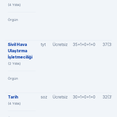
(4 Yıllık)
Örgün
Sivil Hava
tyt
Ücretsiz
35+1+0+1+0
37(35+
Ulaştırma
İşletmeciliği
(2 Yıllık)
Örgün
Tarih
soz
Ücretsiz
30+1+0+1+0
32(31+
(4 Yıllık)