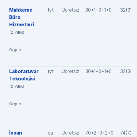
Mahkeme
tyt
Ücretsiz
30+1+0+1+0
32(31+
Büro
Hizmetleri
(2 Yıllık)
Örgün
Laboratuvar
tyt
Ücretsiz
30+1+0+1+0
32(30+
Teknolojisi
(2 Yıllık)
Örgün
İnsan
ea
Ücretsiz
70+2+0+2+0
74(72+