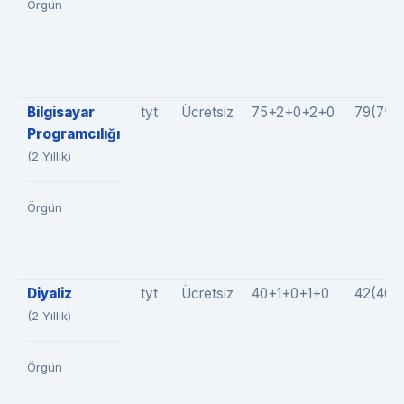
Örgün
Bilgisayar
tyt
Ücretsiz
75+2+0+2+0
79(75+
Programcılığı
(2 Yıllık)
Örgün
Diyaliz
tyt
Ücretsiz
40+1+0+1+0
42(40+
(2 Yıllık)
Örgün