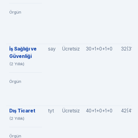
Örgün
İş Sağlığı ve
say
Ücretsiz
30+1+0+1+0
32(31+
Güvenliği
(2 Yıllık)
Örgün
Dış Ticaret
tyt
Ücretsiz
40+1+0+1+0
42(41+
(2 Yıllık)
Örgün