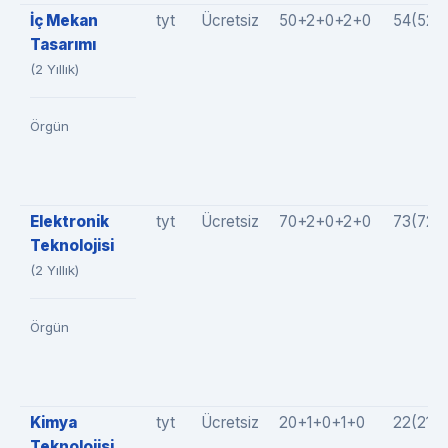
İç Mekan
tyt
Ücretsiz
50+2+0+2+0
54(52+
Tasarımı
(2 Yıllık)
Örgün
Elektronik
tyt
Ücretsiz
70+2+0+2+0
73(72+
Teknolojisi
(2 Yıllık)
Örgün
Kimya
tyt
Ücretsiz
20+1+0+1+0
22(21+
Teknolojisi