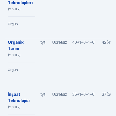
Teknolojileri
(2 Yıllık)
Örgün
Organik
tyt
Ücretsiz
40+1+0+1+0
42(41+
Tarım
(2 Yıllık)
Örgün
İnşaat
tyt
Ücretsiz
35+1+0+1+0
37(36+
Teknolojisi
(2 Yıllık)