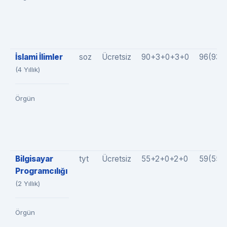
İslami İlimler
soz
Ücretsiz
90+3+0+3+0
96(93+
(4 Yıllık)
Örgün
Bilgisayar
tyt
Ücretsiz
55+2+0+2+0
59(55+
Programcılığı
(2 Yıllık)
Örgün