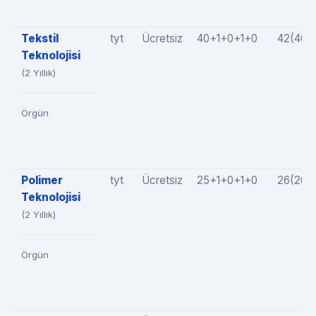
Tekstil
tyt
Ücretsiz
40+1+0+1+0
42(40+
Teknolojisi
(2 Yıllık)
Örgün
Polimer
tyt
Ücretsiz
25+1+0+1+0
26(26+
Teknolojisi
(2 Yıllık)
Örgün