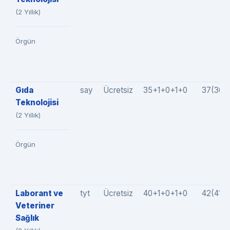
(2 Yıllık)
Örgün
Gıda
say
Ücretsiz
35+1+0+1+0
37(36+
Teknolojisi
(2 Yıllık)
Örgün
Laborant ve
tyt
Ücretsiz
40+1+0+1+0
42(41+
Veteriner
Sağlık