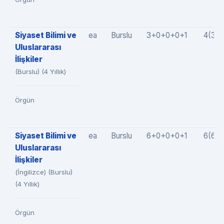
Siyaset Bilimi ve
ea
Burslu
3+0+0+0+1
4(3+
Uluslararası
İlişkiler
(Burslu) (4 Yıllık)
Örgün
Siyaset Bilimi ve
ea
Burslu
6+0+0+0+1
6(6+
Uluslararası
İlişkiler
(İngilizce) (Burslu)
(4 Yıllık)
Örgün