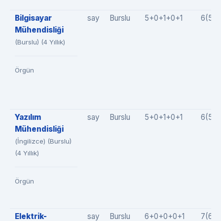
Bilgisayar
say
Burslu
5+0+1+0+1
6(5+
Mühendisliği
(Burslu) (4 Yıllık)
Örgün
Yazılım
say
Burslu
5+0+1+0+1
6(5+
Mühendisliği
(İngilizce) (Burslu)
(4 Yıllık)
Örgün
Elektrik-
say
Burslu
6+0+0+0+1
7(6+