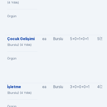
(4 Yıllık)
Örgün
Çocuk Gelişimi
ea
Burslu
5+0+1+0+1
5(5+
(Burslu) (4 Yıllık)
Örgün
İşletme
ea
Burslu
3+0+0+0+1
4(3+
(Burslu) (4 Yıllık)
Örgün