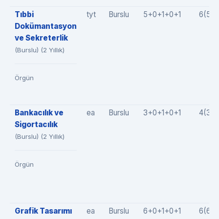
Tıbbi
tyt
Burslu
5+0+1+0+1
6(5+
Dokümantasyon
ve Sekreterlik
(Burslu) (2 Yıllık)
Örgün
Bankacılık ve
ea
Burslu
3+0+1+0+1
4(3+
Sigortacılık
(Burslu) (2 Yıllık)
Örgün
Grafik Tasarımı
ea
Burslu
6+0+1+0+1
6(6+