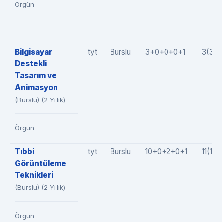
Örgün
Bilgisayar
tyt
Burslu
3+0+0+0+1
3(3+
Destekli
Tasarım ve
Animasyon
(Burslu) (2 Yıllık)
Örgün
Tıbbi
tyt
Burslu
10+0+2+0+1
11(10
Görüntüleme
Teknikleri
(Burslu) (2 Yıllık)
Örgün