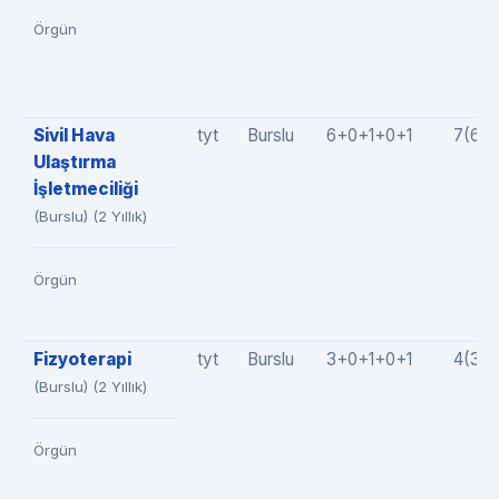
Örgün
Sivil Hava
tyt
Burslu
6+0+1+0+1
7(6+
Ulaştırma
İşletmeciliği
(Burslu) (2 Yıllık)
Örgün
Fizyoterapi
tyt
Burslu
3+0+1+0+1
4(3+
(Burslu) (2 Yıllık)
Örgün