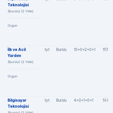
Teknolojisi
(Burslu) (2 Yıllık)
Örgün
İlk ve Acil
tyt
Burslu
10+0+2+0+1
11(10
Yardım
(Burslu) (2 Yıllık)
Örgün
Bilgisayar
tyt
Burslu
4+0+1+0+1
5(4+
Teknolojisi
(Burslu) (2 Yıllık)