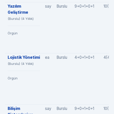
Yazılım
say
Burslu
9+0+1+0+1
10(9+
Geliştirme
(Burslu) (4 Yıllık)
Örgün
Lojistik Yönetimi
ea
Burslu
4+0+1+0+1
4(4+
(Burslu) (4 Yıllık)
Örgün
Bilişim
say
Burslu
9+0+1+0+1
10(9+