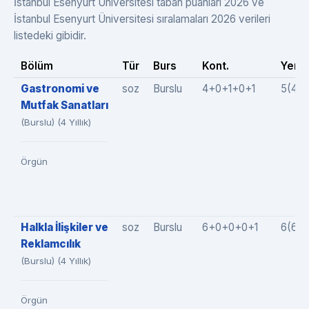
İstanbul Esenyurt Üniversitesi taban puanları 2026 ve
İstanbul Esenyurt Üniversitesi sıralamaları 2026 verileri
listedeki gibidir.
Bölüm
Tür
Burs
Kont.
Yer.
Gastronomi ve
soz
Burslu
4+0+1+0+1
5(4+
Mutfak Sanatları
(Burslu) (4 Yıllık)
Örgün
Halkla İlişkiler ve
soz
Burslu
6+0+0+0+1
6(6+
Reklamcılık
(Burslu) (4 Yıllık)
Örgün