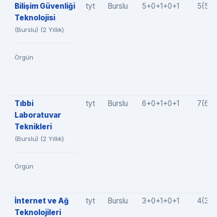
Bilişim Güvenliği
tyt
Burslu
5+0+1+0+1
5(5+
Teknolojisi
(Burslu) (2 Yıllık)
Örgün
Tıbbi
tyt
Burslu
6+0+1+0+1
7(6+
Laboratuvar
Teknikleri
(Burslu) (2 Yıllık)
Örgün
İnternet ve Ağ
tyt
Burslu
3+0+1+0+1
4(3+
Teknolojileri