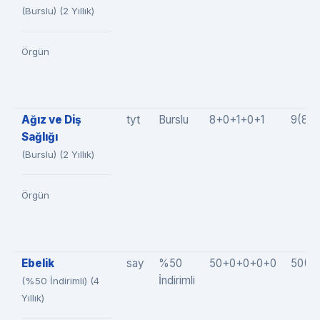
(Burslu) (2 Yıllık)
Örgün
Ağız ve Diş
tyt
Burslu
8+0+1+0+1
9(8+
Sağlığı
(Burslu) (2 Yıllık)
Örgün
Ebelik
say
%50
50+0+0+0+0
50(5
İndirimli
(%50 İndirimli) (4
Yıllık)