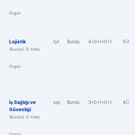
Örgün
Lojistik
tyt
Burslu
4+0+1+0+1
5(4+
(Burslu) (2 Yıllık)
Örgün
İş Sağlığı ve
say
Burslu
3+0+1+0+1
4(3+
Güvenliği
(Burslu) (2 Yıllık)
Örgün