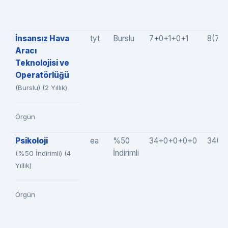
İnsansız Hava
tyt
Burslu
7+0+1+0+1
8(7+
Aracı
Teknolojisi ve
Operatörlüğü
(Burslu) (2 Yıllık)
Örgün
Psikoloji
ea
%50
34+0+0+0+0
34(3
İndirimli
(%50 İndirimli) (4
Yıllık)
Örgün