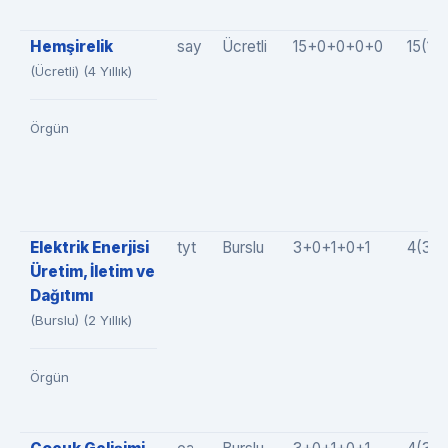
Hemşirelik
say
Ücretli
15+0+0+0+0
15(1
(Ücretli) (4 Yıllık)
Örgün
Elektrik Enerjisi
tyt
Burslu
3+0+1+0+1
4(3+
Üretim, İletim ve
Dağıtımı
(Burslu) (2 Yıllık)
Örgün