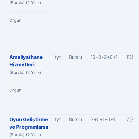
(Burslu) (2 Yıllık)
Örgün
Ameliyathane
tyt
Burslu
10+0+2+0+1
11(10
Hizmetleri
(Burslu) (2 Yıllık)
Örgün
Oyun Geliştirme
tyt
Burslu
7+0+1+0+1
7(7+
ve Programlama
(Burslu) (2 Yıllık)