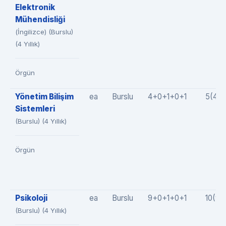
Elektronik
Mühendisliği
(İngilizce) (Burslu)
(4 Yıllık)
Örgün
Yönetim Bilişim
ea
Burslu
4+0+1+0+1
5(4+
Sistemleri
(Burslu) (4 Yıllık)
Örgün
Psikoloji
ea
Burslu
9+0+1+0+1
10(9+
(Burslu) (4 Yıllık)