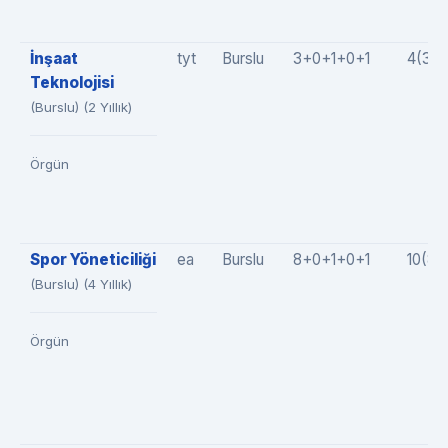
İnşaat
tyt
Burslu
3+0+1+0+1
4(3+
Teknolojisi
(Burslu) (2 Yıllık)
Örgün
Spor Yöneticiliği
ea
Burslu
8+0+1+0+1
10(8+
(Burslu) (4 Yıllık)
Örgün