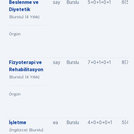
Beslenme ve
say
Burslu
5+0+1+0+1
6(5+
Diyetetik
(Burslu) (4 Yıllık)
Örgün
Fizyoterapi ve
say
Burslu
7+0+1+0+1
8(7+
Rehabilitasyon
(Burslu) (4 Yıllık)
Örgün
İşletme
ea
Burslu
4+0+0+0+1
5(4+
(İngilizce) (Burslu)