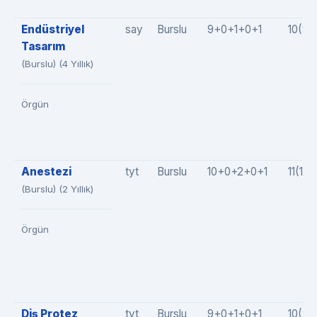
Endüstriyel
say
Burslu
9+0+1+0+1
10(9+
Tasarım
(Burslu) (4 Yıllık)
Örgün
Anestezi
tyt
Burslu
10+0+2+0+1
11(10
(Burslu) (2 Yıllık)
Örgün
Diş Protez
tyt
Burslu
9+0+1+0+1
10(9+