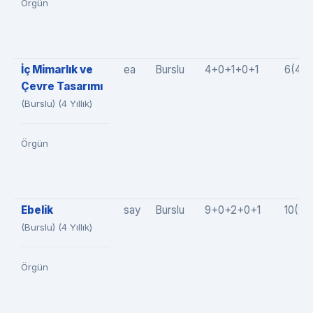
Örgün
İç Mimarlık ve
ea
Burslu
4+0+1+0+1
6(4+0
Çevre Tasarımı
(Burslu) (4 Yıllık)
Örgün
Ebelik
say
Burslu
9+0+2+0+1
10(9+
(Burslu) (4 Yıllık)
Örgün