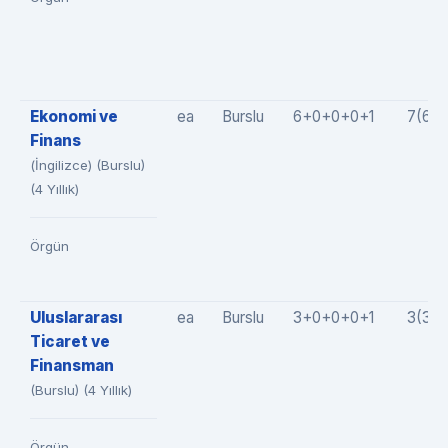
Ekonomi ve
ea
Burslu
6+0+0+0+1
7(6+
Finans
(İngilizce) (Burslu)
(4 Yıllık)
Örgün
Uluslararası
ea
Burslu
3+0+0+0+1
3(3+
Ticaret ve
Finansman
(Burslu) (4 Yıllık)
Örgün