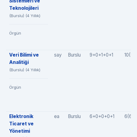
Sistemleri ve
Teknolojileri
(Burslu) (4 Yıllık)
Örgün
Veri Bilimi ve
say
Burslu
9+0+1+0+1
10(9+
Analitiği
(Burslu) (4 Yıllık)
Örgün
Elektronik
ea
Burslu
6+0+0+0+1
6(6+
Ticaret ve
Yönetimi