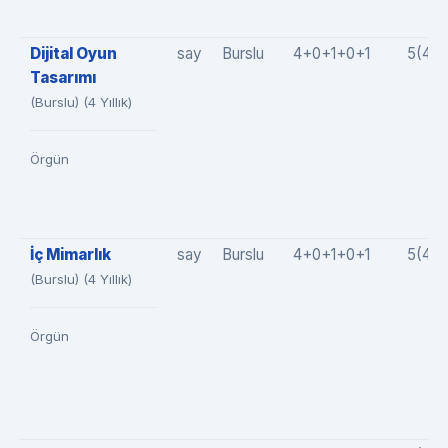
Dijital Oyun
say
Burslu
4+0+1+0+1
5(4+
Tasarımı
(Burslu) (4 Yıllık)
Örgün
İç Mimarlık
say
Burslu
4+0+1+0+1
5(4+
(Burslu) (4 Yıllık)
Örgün