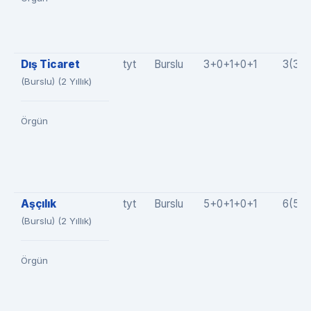
Dış Ticaret
tyt
Burslu
3+0+1+0+1
3(3+
(Burslu) (2 Yıllık)
Örgün
Aşçılık
tyt
Burslu
5+0+1+0+1
6(5+
(Burslu) (2 Yıllık)
Örgün