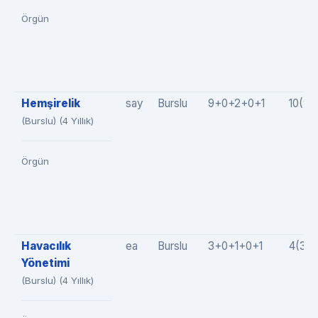
Örgün
Hemşirelik
say
Burslu
9+0+2+0+1
10(9+
(Burslu) (4 Yıllık)
Örgün
Havacılık
ea
Burslu
3+0+1+0+1
4(3+
Yönetimi
(Burslu) (4 Yıllık)