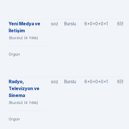
Yeni Medya ve
soz
Burslu
6+0+0+0+1
6(6+
İletişim
(Burslu) (4 Yıllık)
Örgün
Radyo,
soz
Burslu
6+0+0+0+1
6(6+
Televizyon ve
Sinema
(Burslu) (4 Yıllık)
Örgün