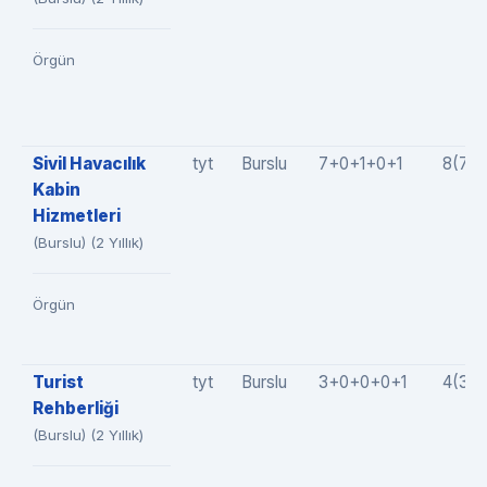
Örgün
Sivil Havacılık
tyt
Burslu
7+0+1+0+1
8(7+
Kabin
Hizmetleri
(Burslu) (2 Yıllık)
Örgün
Turist
tyt
Burslu
3+0+0+0+1
4(3+
Rehberliği
(Burslu) (2 Yıllık)