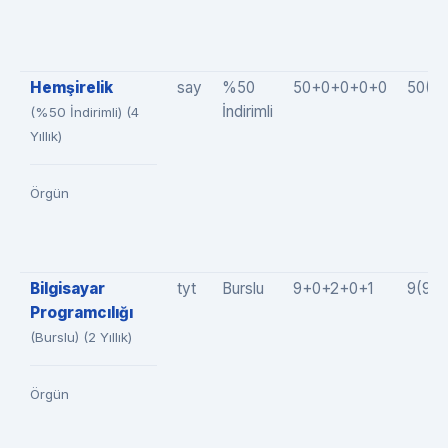
Hemşirelik
say
%50
50+0+0+0+0
50(5
İndirimli
(%50 İndirimli) (4
Yıllık)
Örgün
Bilgisayar
tyt
Burslu
9+0+2+0+1
9(9+
Programcılığı
(Burslu) (2 Yıllık)
Örgün