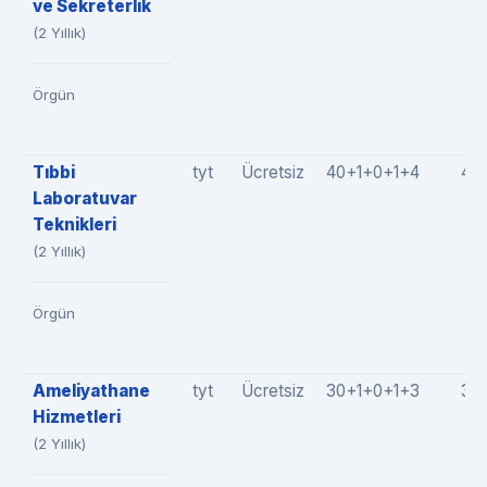
ve Sekreterlik
(2 Yıllık)
Örgün
Tıbbi
tyt
Ücretsiz
40+1+0+1+4
46
Laboratuvar
Teknikleri
(2 Yıllık)
Örgün
Ameliyathane
tyt
Ücretsiz
30+1+0+1+3
35
Hizmetleri
(2 Yıllık)