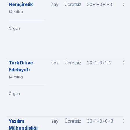
Hemşirelik
say
Ücretsiz
30+1+0+1+3
35
(4 Yıllık)
Örgün
Türk Dili ve
soz
Ücretsiz
20+1+0+1+2
24
Edebiyatı
(4 Yıllık)
Örgün
Yazılım
say
Ücretsiz
30+1+0+0+3
34
Mühendisliği