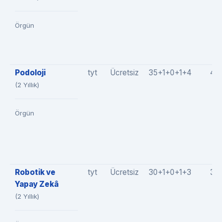
Örgün
Podoloji
tyt
Ücretsiz
35+1+0+1+4
41(
(2 Yıllık)
Örgün
Robotik ve
tyt
Ücretsiz
30+1+0+1+3
35
Yapay Zekâ
(2 Yıllık)