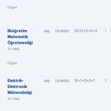
Örgün
İlköğretim
say
Ücretsiz
50+2+0+0+5
57
Matematik
Öğretmenliği
(4 Yıllık)
Örgün
Elektrik-
say
Ücretsiz
10+1+0+0+1
12(
Elektronik
Mühendisliği
(4 Yıllık)