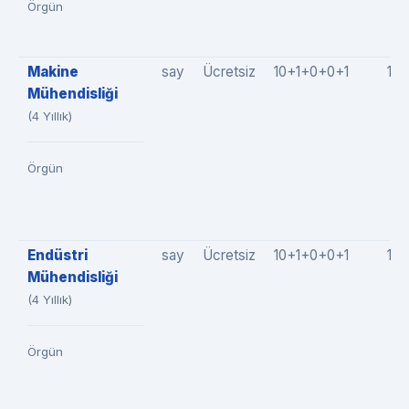
Örgün
Makine
say
Ücretsiz
10+1+0+0+1
12(
Mühendisliği
(4 Yıllık)
Örgün
Endüstri
say
Ücretsiz
10+1+0+0+1
12(
Mühendisliği
(4 Yıllık)
Örgün