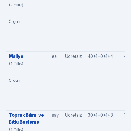
(2 Yıllık)
Örgün
Maliye
ea
Ücretsiz
40+1+0+1+4
46
(4 Yıllık)
Örgün
Toprak Bilimi ve
say
Ücretsiz
30+1+0+1+3
35
Bitki Besleme
(4 Yıllık)