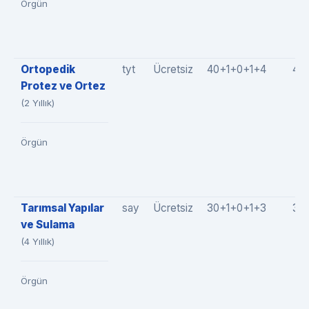
Örgün
Ortopedik
tyt
Ücretsiz
40+1+0+1+4
46
Protez ve Ortez
(2 Yıllık)
Örgün
Tarımsal Yapılar
say
Ücretsiz
30+1+0+1+3
35
ve Sulama
(4 Yıllık)
Örgün