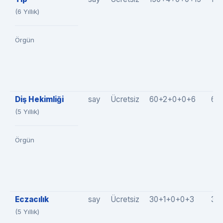
(6 Yıllık)
Örgün
Diş Hekimliği
say
Ücretsiz
60+2+0+0+6
68
(5 Yıllık)
Örgün
Eczacılık
say
Ücretsiz
30+1+0+0+3
34
(5 Yıllık)