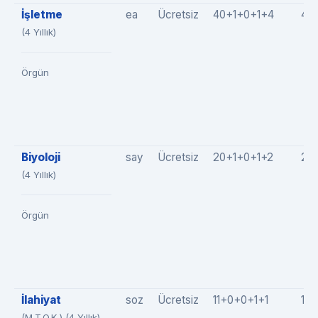
İşletme
ea
Ücretsiz
40+1+0+1+4
46
(4 Yıllık)
Örgün
Biyoloji
say
Ücretsiz
20+1+0+1+2
24
(4 Yıllık)
Örgün
İlahiyat
soz
Ücretsiz
11+0+0+1+1
12(
(M.T.O.K.) (4 Yıllık)