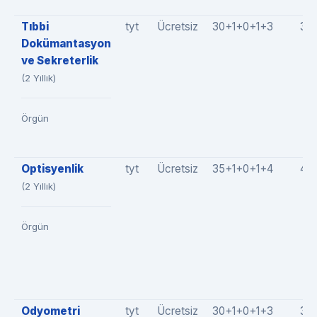
Tıbbi
tyt
Ücretsiz
30+1+0+1+3
35
Dokümantasyon
ve Sekreterlik
(2 Yıllık)
Örgün
Optisyenlik
tyt
Ücretsiz
35+1+0+1+4
41(
(2 Yıllık)
Örgün
Odyometri
tyt
Ücretsiz
30+1+0+1+3
35