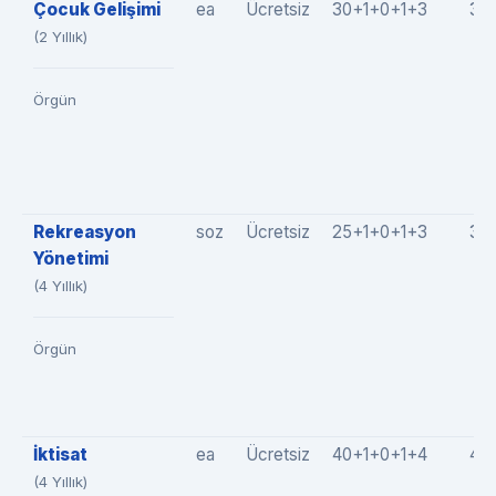
Çocuk Gelişimi
ea
Ücretsiz
30+1+0+1+3
35
(2 Yıllık)
Örgün
Rekreasyon
soz
Ücretsiz
25+1+0+1+3
30
Yönetimi
(4 Yıllık)
Örgün
İktisat
ea
Ücretsiz
40+1+0+1+4
46
(4 Yıllık)