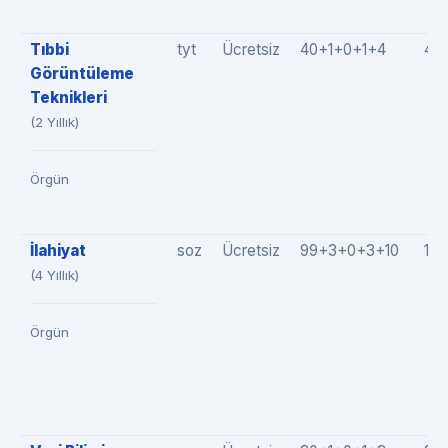
Tıbbi
tyt
Ücretsiz
40+1+0+1+4
46
Görüntüleme
Teknikleri
(2 Yıllık)
Örgün
İlahiyat
soz
Ücretsiz
99+3+0+3+10
115
(4 Yıllık)
Örgün