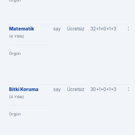
Örgün
Matematik
say
Ücretsiz
32+1+0+1+3
36
(4 Yıllık)
Örgün
Bitki Koruma
say
Ücretsiz
30+1+0+1+3
35
(4 Yıllık)
Örgün