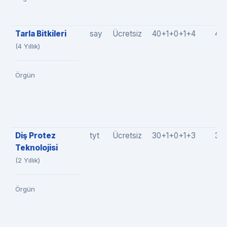
Tarla Bitkileri
say
Ücretsiz
40+1+0+1+4
46
(4 Yıllık)
Örgün
Diş Protez
tyt
Ücretsiz
30+1+0+1+3
35
Teknolojisi
(2 Yıllık)
Örgün