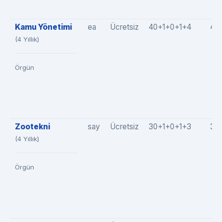
Kamu Yönetimi
ea
Ücretsiz
40+1+0+1+4
46
(4 Yıllık)
Örgün
Zootekni
say
Ücretsiz
30+1+0+1+3
35
(4 Yıllık)
Örgün