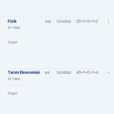
Fizik
say
Ücretsiz
20+1+0+1+2
23
(4 Yıllık)
Örgün
Tarım Ekonomisi
ea
Ücretsiz
40+1+0+1+4
46
(4 Yıllık)
Örgün