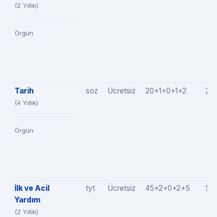
(2 Yıllık)
Örgün
Tarih
soz
Ücretsiz
20+1+0+1+2
24
(4 Yıllık)
Örgün
İlk ve Acil
tyt
Ücretsiz
45+2+0+2+5
54
Yardım
(2 Yıllık)