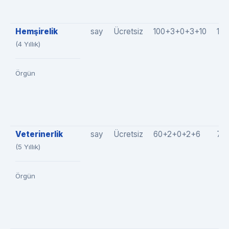
Hemşirelik
say
Ücretsiz
100+3+0+3+10
116
(4 Yıllık)
Örgün
Veterinerlik
say
Ücretsiz
60+2+0+2+6
70
(5 Yıllık)
Örgün