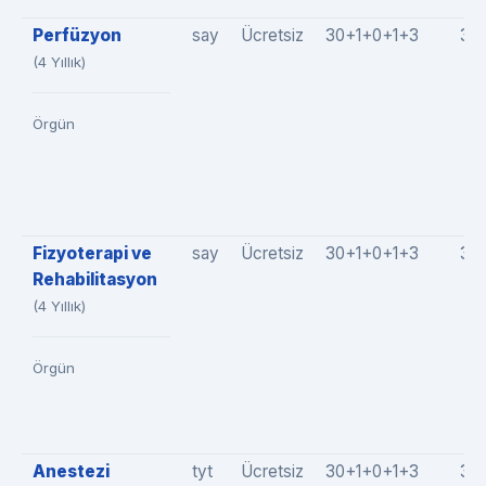
Perfüzyon
say
Ücretsiz
30+1+0+1+3
35
(4 Yıllık)
Örgün
Fizyoterapi ve
say
Ücretsiz
30+1+0+1+3
35
Rehabilitasyon
(4 Yıllık)
Örgün
Anestezi
tyt
Ücretsiz
30+1+0+1+3
35