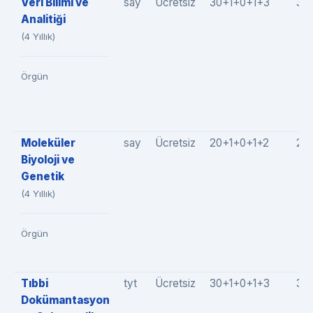
Veri Bilimi ve
say
Ücretsiz
30+1+0+1+3
34
Analitiği
(4 Yıllık)
Örgün
Moleküler
say
Ücretsiz
20+1+0+1+2
24
Biyoloji ve
Genetik
(4 Yıllık)
Örgün
Tıbbi
tyt
Ücretsiz
30+1+0+1+3
35
Dokümantasyon