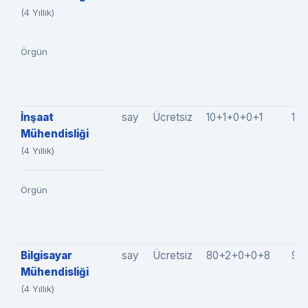
(4 Yıllık)
Örgün
İnşaat
say
Ücretsiz
10+1+0+0+1
12(
Mühendisliği
(4 Yıllık)
Örgün
Bilgisayar
say
Ücretsiz
80+2+0+0+8
90
Mühendisliği
(4 Yıllık)