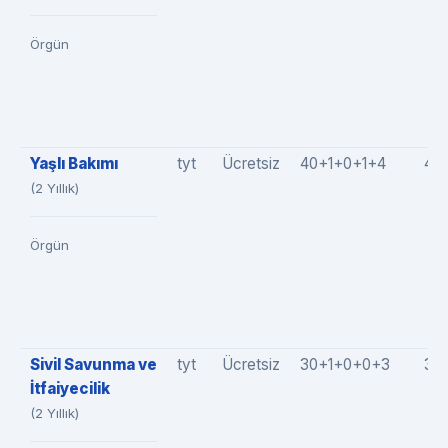
Örgün
Yaşlı Bakımı
tyt
Ücretsiz
40+1+0+1+4
46
(2 Yıllık)
Örgün
Sivil Savunma ve
tyt
Ücretsiz
30+1+0+0+3
34
İtfaiyecilik
(2 Yıllık)