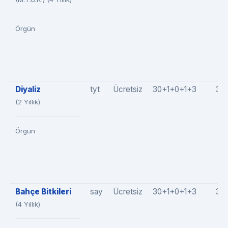
Örgün
Diyaliz
tyt
Ücretsiz
30+1+0+1+3
35
(2 Yıllık)
Örgün
Bahçe Bitkileri
say
Ücretsiz
30+1+0+1+3
35
(4 Yıllık)