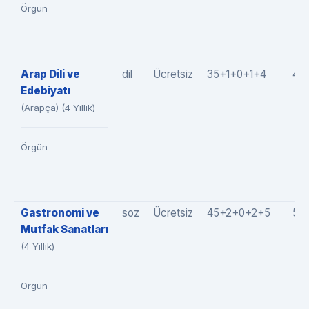
Örgün
Arap Dili ve
dil
Ücretsiz
35+1+0+1+4
40
Edebiyatı
(Arapça) (4 Yıllık)
Örgün
Gastronomi ve
soz
Ücretsiz
45+2+0+2+5
54
Mutfak Sanatları
(4 Yıllık)
Örgün