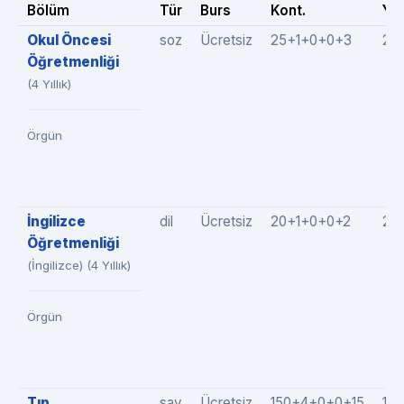
Bölüm
Tür
Burs
Kont.
Yer
Okul Öncesi
soz
Ücretsiz
25+1+0+0+3
29
Öğretmenliği
(4 Yıllık)
Örgün
İngilizce
dil
Ücretsiz
20+1+0+0+2
23
Öğretmenliği
(İngilizce) (4 Yıllık)
Örgün
Tıp
say
Ücretsiz
150+4+0+0+15
16