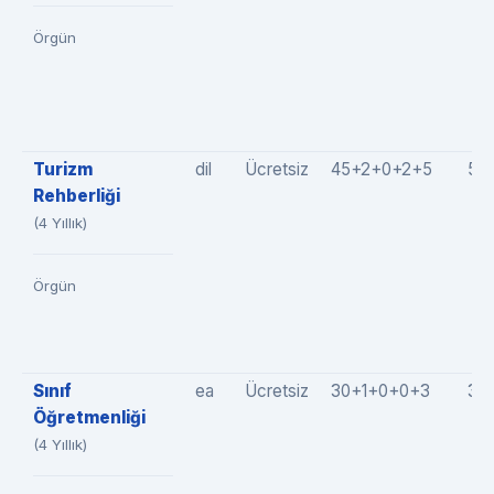
Örgün
Turizm
dil
Ücretsiz
45+2+0+2+5
52
Rehberliği
(4 Yıllık)
Örgün
Sınıf
ea
Ücretsiz
30+1+0+0+3
34
Öğretmenliği
(4 Yıllık)