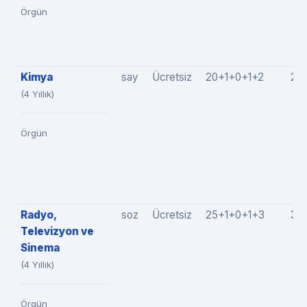
Örgün
Kimya
say
Ücretsiz
20+1+0+1+2
24
(4 Yıllık)
Örgün
Radyo,
soz
Ücretsiz
25+1+0+1+3
30
Televizyon ve
Sinema
(4 Yıllık)
Örgün