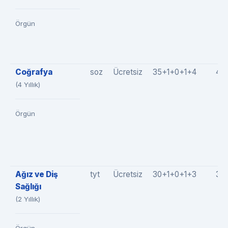
Örgün
Coğrafya
soz
Ücretsiz
35+1+0+1+4
41
(4 Yıllık)
Örgün
Ağız ve Diş
tyt
Ücretsiz
30+1+0+1+3
35
Sağlığı
(2 Yıllık)