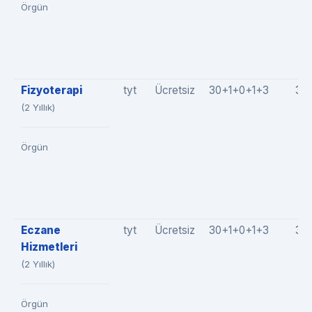
Örgün
Fizyoterapi
tyt
Ücretsiz
30+1+0+1+3
35
(2 Yıllık)
Örgün
Eczane
tyt
Ücretsiz
30+1+0+1+3
35
Hizmetleri
(2 Yıllık)
Örgün