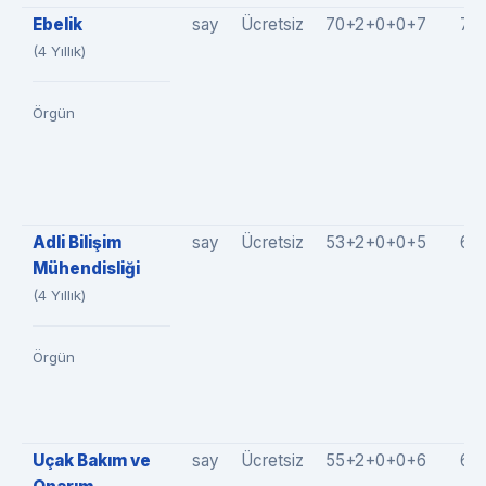
Ebelik
say
Ücretsiz
70+2+0+0+7
79
(4 Yıllık)
Örgün
Adli Bilişim
say
Ücretsiz
53+2+0+0+5
60
Mühendisliği
(4 Yıllık)
Örgün
Uçak Bakım ve
say
Ücretsiz
55+2+0+0+6
63