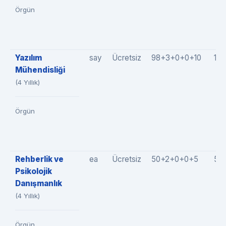
Örgün
Yazılım
say
Ücretsiz
98+3+0+0+10
111
Mühendisliği
(4 Yıllık)
Örgün
Rehberlik ve
ea
Ücretsiz
50+2+0+0+5
57
Psikolojik
Danışmanlık
(4 Yıllık)
Örgün