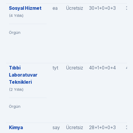
Sosyal Hizmet
ea
Ücretsiz
30+1+0+0+3
34
(4 Yıllık)
Örgün
Tıbbi
tyt
Ücretsiz
40+1+0+0+4
45
Laboratuvar
Teknikleri
(2 Yıllık)
Örgün
Kimya
say
Ücretsiz
28+1+0+0+3
32