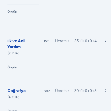
Örgün
İlk ve Acil
tyt
Ücretsiz
35+1+0+0+4
40
Yardım
(2 Yıllık)
Örgün
Coğrafya
soz
Ücretsiz
30+1+0+0+3
34
(4 Yıllık)