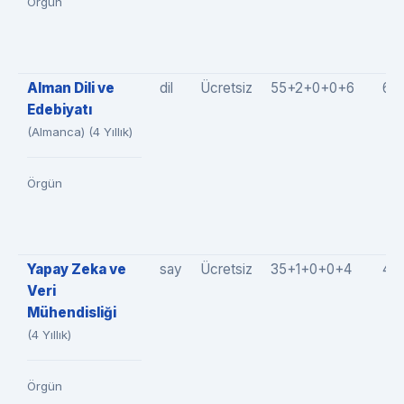
Örgün
Alman Dili ve
dil
Ücretsiz
55+2+0+0+6
63
Edebiyatı
(Almanca) (4 Yıllık)
Örgün
Yapay Zeka ve
say
Ücretsiz
35+1+0+0+4
40
Veri
Mühendisliği
(4 Yıllık)
Örgün