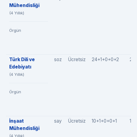
Mühendisliği
(4 Yıllık)
Örgün
Türk Dili ve
soz
Ücretsiz
24+1+0+0+2
27
Edebiyatı
(4 Yıllık)
Örgün
İnşaat
say
Ücretsiz
10+1+0+0+1
12(
Mühendisliği
(4 Yıllık)