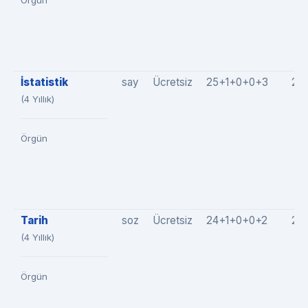
Örgün
İstatistik
say
Ücretsiz
25+1+0+0+3
29
(4 Yıllık)
Örgün
Tarih
soz
Ücretsiz
24+1+0+0+2
27
(4 Yıllık)
Örgün