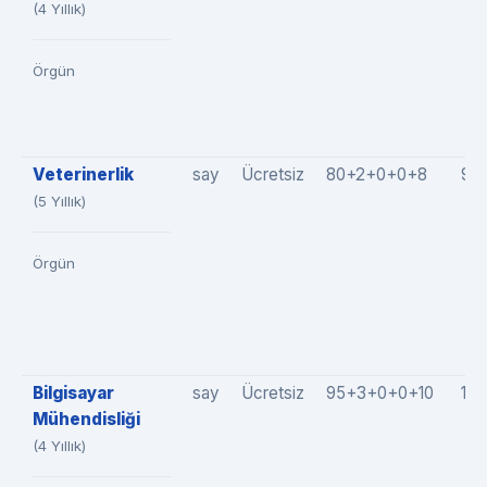
(4 Yıllık)
Örgün
Veterinerlik
say
Ücretsiz
80+2+0+0+8
90
(5 Yıllık)
Örgün
Bilgisayar
say
Ücretsiz
95+3+0+0+10
10
Mühendisliği
(4 Yıllık)