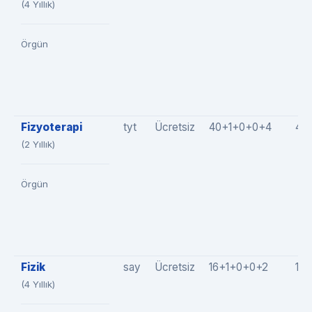
(4 Yıllık)
Örgün
Fizyoterapi
tyt
Ücretsiz
40+1+0+0+4
45
(2 Yıllık)
Örgün
Fizik
say
Ücretsiz
16+1+0+0+2
19
(4 Yıllık)