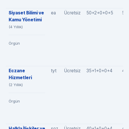
Siyaset Bilimi ve
ea
Ücretsiz
50+2+0+0+5
57
Kamu Yönetimi
(4 Yıllık)
Örgün
Eczane
tyt
Ücretsiz
35+1+0+0+4
40
Hizmetleri
(2 Yıllık)
Örgün
Halkla İlişkiler ve
soz
Ücretsiz
40+1+0+0+4
45