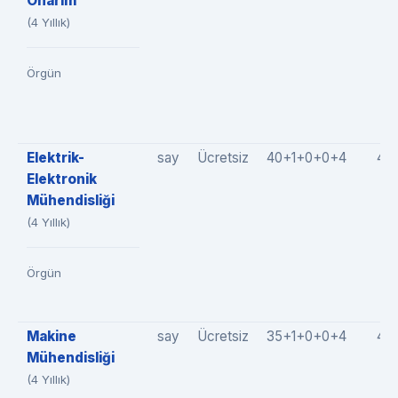
Onarım
(4 Yıllık)
Örgün
Elektrik-
say
Ücretsiz
40+1+0+0+4
45
Elektronik
Mühendisliği
(4 Yıllık)
Örgün
Makine
say
Ücretsiz
35+1+0+0+4
40
Mühendisliği
(4 Yıllık)