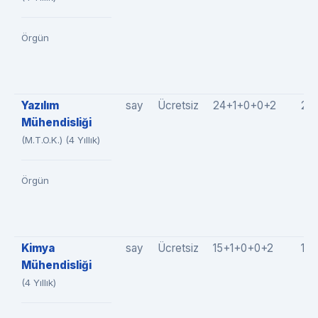
Örgün
Yazılım
say
Ücretsiz
24+1+0+0+2
27
Mühendisliği
(M.T.O.K.) (4 Yıllık)
Örgün
Kimya
say
Ücretsiz
15+1+0+0+2
18
Mühendisliği
(4 Yıllık)