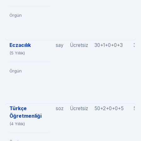
Örgün
Eczacılık
say
Ücretsiz
30+1+0+0+3
34
(5 Yıllık)
Örgün
Türkçe
soz
Ücretsiz
50+2+0+0+5
57
Öğretmenliği
(4 Yıllık)