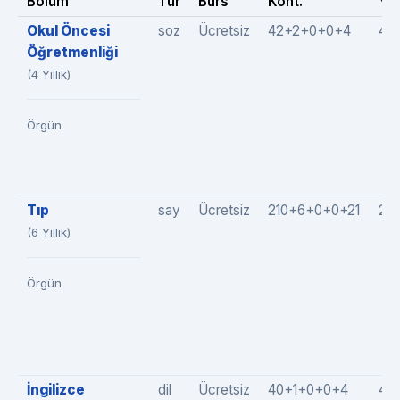
Bölüm
Tür
Burs
Kont.
Yer
Okul Öncesi
soz
Ücretsiz
42+2+0+0+4
48
Öğretmenliği
(4 Yıllık)
Örgün
Tıp
say
Ücretsiz
210+6+0+0+21
23
(6 Yıllık)
Örgün
İngilizce
dil
Ücretsiz
40+1+0+0+4
45