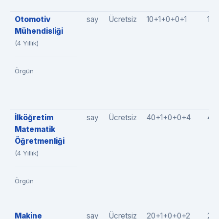
Otomotiv
say
Ücretsiz
10+1+0+0+1
12(
Mühendisliği
(4 Yıllık)
Örgün
İlköğretim
say
Ücretsiz
40+1+0+0+4
45
Matematik
Öğretmenliği
(4 Yıllık)
Örgün
Makine
say
Ücretsiz
20+1+0+0+2
23