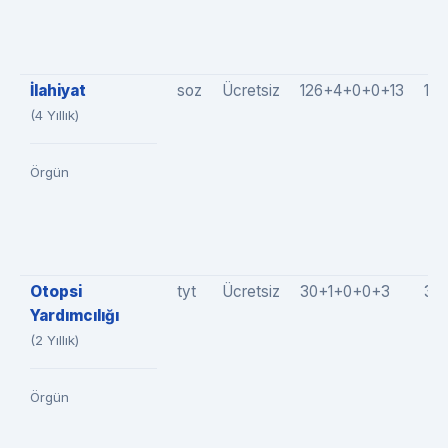
İlahiyat
soz
Ücretsiz
126+4+0+0+13
14
(4 Yıllık)
Örgün
Otopsi
tyt
Ücretsiz
30+1+0+0+3
34
Yardımcılığı
(2 Yıllık)
Örgün