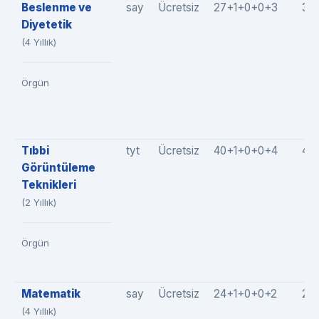
Beslenme ve
say
Ücretsiz
27+1+0+0+3
31
Diyetetik
(4 Yıllık)
Örgün
Tıbbi
tyt
Ücretsiz
40+1+0+0+4
45
Görüntüleme
Teknikleri
(2 Yıllık)
Örgün
Matematik
say
Ücretsiz
24+1+0+0+2
27
(4 Yıllık)