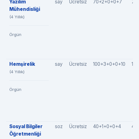
Yazılım
say
Ücretsiz
70+2+0+0+7
79
Mühendisliği
(4 Yıllık)
Örgün
Hemşirelik
say
Ücretsiz
100+3+0+0+10
113
(4 Yıllık)
Örgün
Sosyal Bilgiler
soz
Ücretsiz
40+1+0+0+4
45
Öğretmenliği