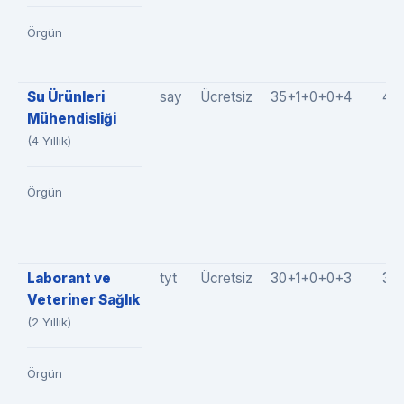
Örgün
Su Ürünleri
say
Ücretsiz
35+1+0+0+4
40
Mühendisliği
(4 Yıllık)
Örgün
Laborant ve
tyt
Ücretsiz
30+1+0+0+3
34
Veteriner Sağlık
(2 Yıllık)
Örgün