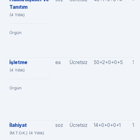
Tanıtım
(4 Yıllık)
Örgün
İşletme
ea
Ücretsiz
50+2+0+0+5
57
(4 Yıllık)
Örgün
İlahiyat
soz
Ücretsiz
14+0+0+0+1
15(
(M.T.O.K.) (4 Yıllık)