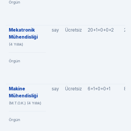
Örgün
Mekatronik
say
Ücretsiz
20+1+0+0+2
23
Mühendisliği
(4 Yıllık)
Örgün
Makine
say
Ücretsiz
6+1+0+0+1
8(
Mühendisliği
(M.T.O.K.) (4 Yıllık)
Örgün