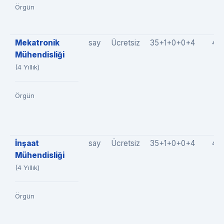
Örgün
Mekatronik
say
Ücretsiz
35+1+0+0+4
40
Mühendisliği
(4 Yıllık)
Örgün
İnşaat
say
Ücretsiz
35+1+0+0+4
40
Mühendisliği
(4 Yıllık)
Örgün