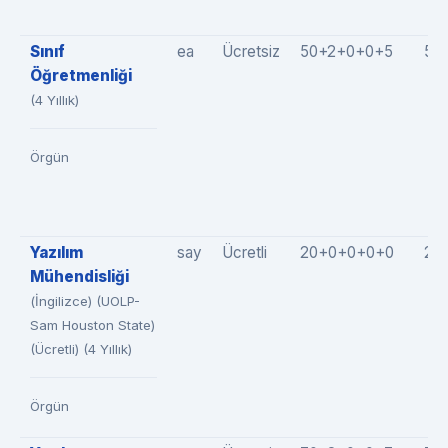
Sınıf
ea
Ücretsiz
50+2+0+0+5
57
Öğretmenliği
(4 Yıllık)
Örgün
Yazılım
say
Ücretli
20+0+0+0+0
20
Mühendisliği
(İngilizce) (UOLP-
Sam Houston State)
(Ücretli) (4 Yıllık)
Örgün