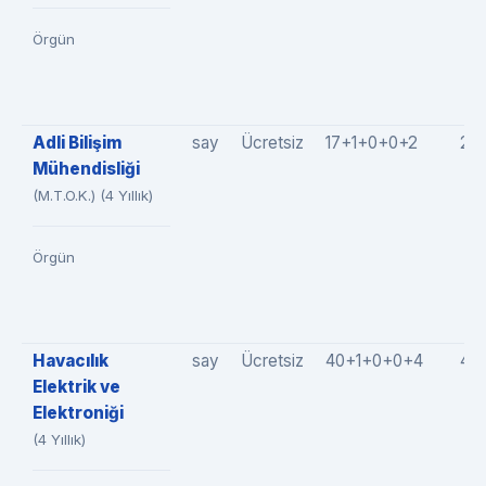
Örgün
Adli Bilişim
say
Ücretsiz
17+1+0+0+2
20
Mühendisliği
(M.T.O.K.) (4 Yıllık)
Örgün
Havacılık
say
Ücretsiz
40+1+0+0+4
45
Elektrik ve
Elektroniği
(4 Yıllık)