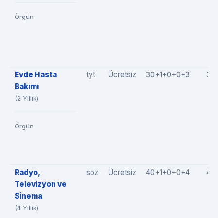
Örgün
Evde Hasta
tyt
Ücretsiz
30+1+0+0+3
34
Bakımı
(2 Yıllık)
Örgün
Radyo,
soz
Ücretsiz
40+1+0+0+4
45
Televizyon ve
Sinema
(4 Yıllık)