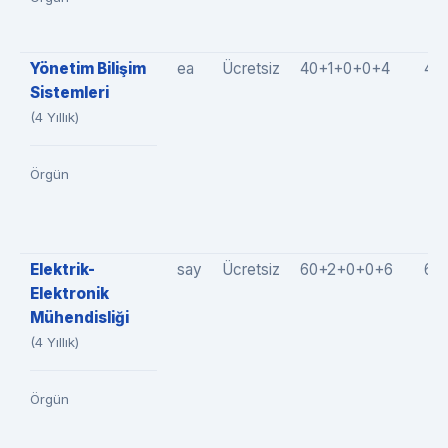
Yönetim Bilişim
ea
Ücretsiz
40+1+0+0+4
45
Sistemleri
(4 Yıllık)
Örgün
Elektrik-
say
Ücretsiz
60+2+0+0+6
68
Elektronik
Mühendisliği
(4 Yıllık)
Örgün