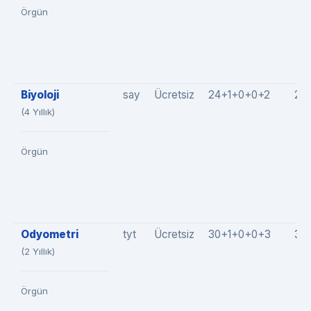
Örgün
Biyoloji
say
Ücretsiz
24+1+0+0+2
27
(4 Yıllık)
Örgün
Odyometri
tyt
Ücretsiz
30+1+0+0+3
34
(2 Yıllık)
Örgün