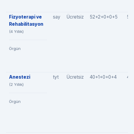
Fizyoterapi ve
say
Ücretsiz
52+2+0+0+5
59
Rehabilitasyon
(4 Yıllık)
Örgün
Anestezi
tyt
Ücretsiz
40+1+0+0+4
45
(2 Yıllık)
Örgün