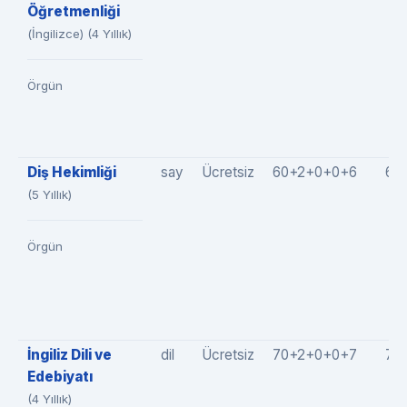
Öğretmenliği
(İngilizce) (4 Yıllık)
Örgün
Diş Hekimliği
say
Ücretsiz
60+2+0+0+6
68
(5 Yıllık)
Örgün
İngiliz Dili ve
dil
Ücretsiz
70+2+0+0+7
79
Edebiyatı
(4 Yıllık)