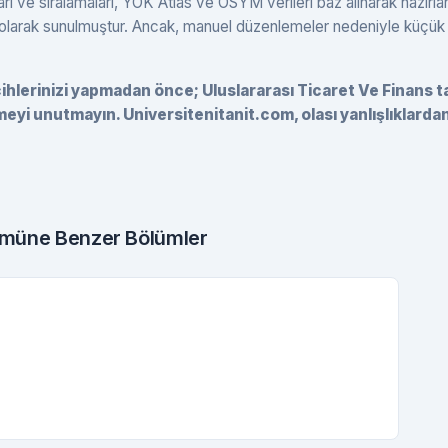
ı ve sıralamaları, YÖK Atlas ve ÖSYM verileri baz alınarak hazırlan
li olarak sunulmuştur. Ancak, manuel düzenlemeler nedeniyle küçük
rcihlerinizi yapmadan önce; Uluslararası Ticaret Ve Finans 
eyi unutmayın. Universitenitanit.com, olası yanlışlıklarda
lümüne Benzer Bölümler