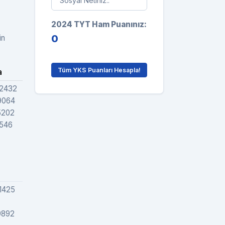
2024 TYT Ham Puanınız:
0
in
Tüm YKS Puanları Hesapla!
a
Grafik
2432
9064
5202
546
1425
9892