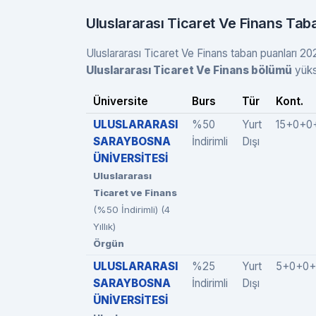
Uluslararası Ticaret Ve Finans Tab
Uluslararası Ticaret Ve Finans taban puanları 202
Uluslararası Ticaret Ve Finans bölümü
yüks
Üniversite
Burs
Tür
Kont.
ULUSLARARASI
%50
Yurt
15+0+0
SARAYBOSNA
İndirimli
Dışı
ÜNİVERSİTESİ
Uluslararası
Ticaret ve Finans
(%50 İndirimli) (4
Yıllık)
Örgün
ULUSLARARASI
%25
Yurt
5+0+0+
SARAYBOSNA
İndirimli
Dışı
ÜNİVERSİTESİ