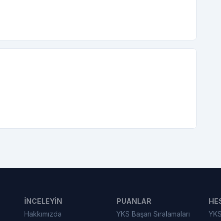
İNCELEYIN
PUANLAR
HE
Hakkımızda
YKS Başarı Sıralamaları
YKS