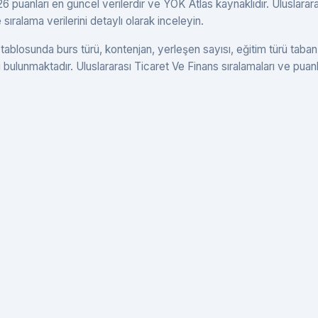
 puanları en güncel verilerdir ve YÖK Atlas kaynaklıdır. Uluslarara
ıralama verilerini detaylı olarak inceleyin.
tablosunda burs türü, kontenjan, yerleşen sayısı, eğitim türü taban
ri bulunmaktadır. Uluslararası Ticaret Ve Finans sıralamaları ve puanl