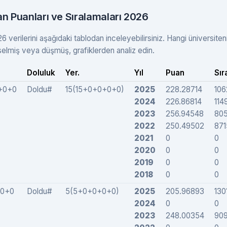
an Puanları ve Sıralamaları 2026
6 verilerini aşağıdaki tablodan inceleyebilirsiniz. Hangi üniversiten
elmiş veya düşmüş, grafiklerden analiz edin.
Doluluk
Yer.
Yıl
Puan
Sır
+0+0
Doldu#
15(15+0+0+0+0)
2025
228.28714
106
2024
226.86814
114
2023
256.94548
80
2022
250.49502
871
2021
0
0
2020
0
0
2019
0
0
2018
0
0
0+0
Doldu#
5(5+0+0+0+0)
2025
205.96893
130
2024
0
0
2023
248.00354
90