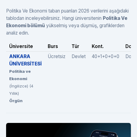
Politika Ve Ekonomi taban puanları 2026 verilerini aşağıdaki
tablodan inceleyebilirsiniz. Hangi üniversitenin
Politika Ve
Ekonomi bölümü
yükselmiş veya düşmüş, grafiklerden
analiz edin.
Üniversite
Burs
Tür
Kont.
Dolu
ANKARA
Ücretsiz
Devlet
40+1+0+0+0
Dold
ÜNİVERSİTESİ
Politika ve
Ekonomi
(İngilizce) (4
Yıllık)
Örgün