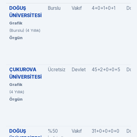
DOĞUŞ
Burslu
Vakıf
4+0+1+0+1
Dold
ÜNİVERSİTESİ
Grafik
(Burslu) (4 Yıllık)
Örgün
ÇUKUROVA
Ücretsiz
Devlet
45+2+0+0+5
Dold
ÜNİVERSİTESİ
Grafik
(4 Yıllık)
Örgün
DOĞUŞ
%50
Vakıf
31+0+0+0+0
Dolm