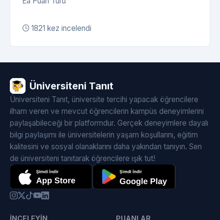
Ea Puan Türü
1821 kez incelendi
Üniversiteni Tanıt
Üniversiteni Tanıt, üniversite tercihi yapacak öğrencilere
ilham veren ve mevcut öğrencilerin kampüs deneyimlerini
paylaşabileceği bir platformdur. Gerçek deneyimlere dayalı
bilgi paylaşımı ile üniversitelerin yaşam koşullarını, eğitim
kalitesini ve sosyal olanaklarını daha yakından tanıyın. Sen
de üniversiteni tanıtarak öğrencilere ışık tut!
İNCELEYIN
PUANLAR