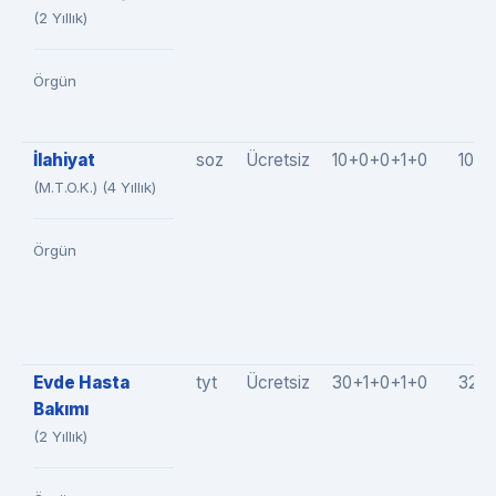
(2 Yıllık)
Örgün
İlahiyat
soz
Ücretsiz
10+0+0+1+0
10(1
(M.T.O.K.) (4 Yıllık)
Örgün
Evde Hasta
tyt
Ücretsiz
30+1+0+1+0
32(3
Bakımı
(2 Yıllık)