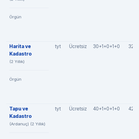
Örgün
Harita ve
tyt
Ücretsiz
30+1+0+1+0
32(3
Kadastro
(2 Yıllık)
Örgün
Tapu ve
tyt
Ücretsiz
40+1+0+1+0
42(4
Kadastro
(Ardanuç) (2 Yıllık)