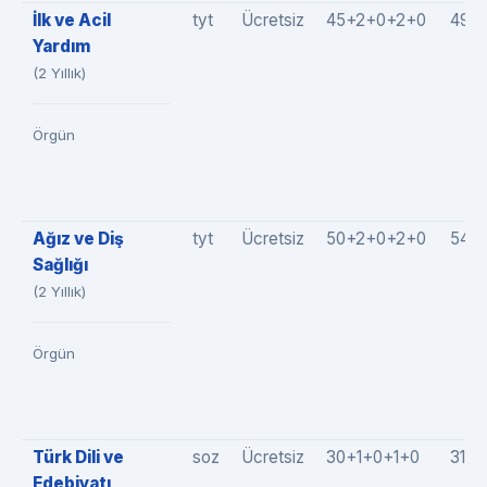
İlk ve Acil
tyt
Ücretsiz
45+2+0+2+0
49(
Yardım
(2 Yıllık)
Örgün
Ağız ve Diş
tyt
Ücretsiz
50+2+0+2+0
54(
Sağlığı
(2 Yıllık)
Örgün
Türk Dili ve
soz
Ücretsiz
30+1+0+1+0
31(3
Edebiyatı