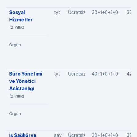
Sosyal
tyt
Ücretsiz
30+1+0+1+0
32(3
Hizmetler
(2 Yıllık)
Örgün
Büro Yönetimi
tyt
Ücretsiz
40+1+0+1+0
42(4
ve Yönetici
Asistanlığı
(2 Yıllık)
Örgün
İş Sağlığı ve
say
Ücretsiz
30+1+0+1+0
32(3