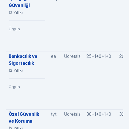
Güvenliği
(2 Yıllık)
Örgün
Bankacılık ve
ea
Ücretsiz
25+1+0+1+0
26(
Sigortacılık
(2 Yıllık)
Örgün
Özel Güvenlik
tyt
Ücretsiz
30+1+0+1+0
32(3
ve Koruma
(2 Yıllık)