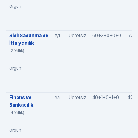
Örgün
Sivil Savunma ve
tyt
Ücretsiz
60+2+0+0+0
62(
İtfaiyecilik
(2 Yıllık)
Örgün
Finans ve
ea
Ücretsiz
40+1+0+1+0
42(4
Bankacılık
(4 Yıllık)
Örgün