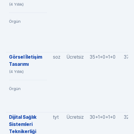
(4 Yıllık)
Örgün
Görsel İletişim
soz
Ücretsiz
35+1+0+1+0
37(3
Tasarımı
(4 Yıllık)
Örgün
Dijital Sağlık
tyt
Ücretsiz
30+1+0+1+0
32(3
Sistemleri
Teknikerliği