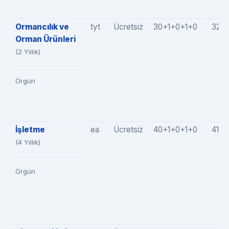
Ormancılık ve
tyt
Ücretsiz
30+1+0+1+0
32(3
Orman Ürünleri
(2 Yıllık)
Örgün
İşletme
ea
Ücretsiz
40+1+0+1+0
41(4
(4 Yıllık)
Örgün