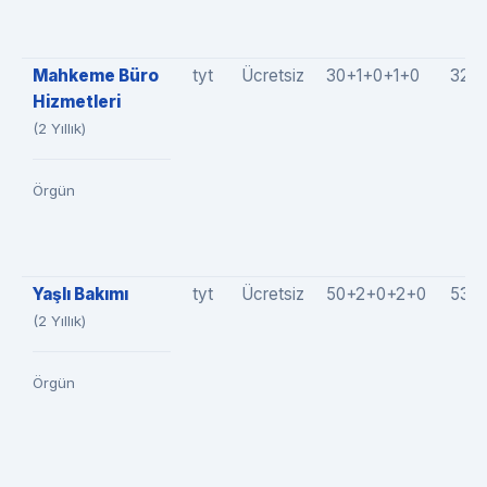
Mahkeme Büro
tyt
Ücretsiz
30+1+0+1+0
32(3
Hizmetleri
(2 Yıllık)
Örgün
Yaşlı Bakımı
tyt
Ücretsiz
50+2+0+2+0
53(5
(2 Yıllık)
Örgün