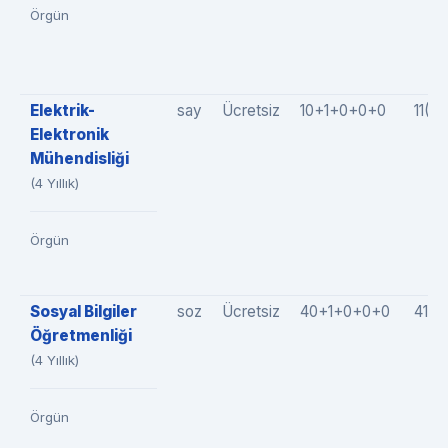
Örgün
Elektrik-
say
Ücretsiz
10+1+0+0+0
11(1
Elektronik
Mühendisliği
(4 Yıllık)
Örgün
Sosyal Bilgiler
soz
Ücretsiz
40+1+0+0+0
41(4
Öğretmenliği
(4 Yıllık)
Örgün