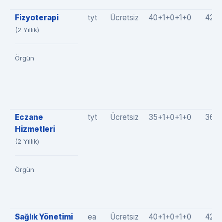
Fizyoterapi
tyt
Ücretsiz
40+1+0+1+0
42(4
(2 Yıllık)
Örgün
Eczane
tyt
Ücretsiz
35+1+0+1+0
36(
Hizmetleri
(2 Yıllık)
Örgün
Sağlık Yönetimi
ea
Ücretsiz
40+1+0+1+0
42(4