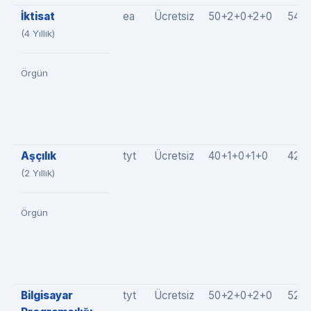
İktisat
ea
Ücretsiz
50+2+0+2+0
54(
(4 Yıllık)
Örgün
Aşçılık
tyt
Ücretsiz
40+1+0+1+0
42(4
(2 Yıllık)
Örgün
Bilgisayar
tyt
Ücretsiz
50+2+0+2+0
52(