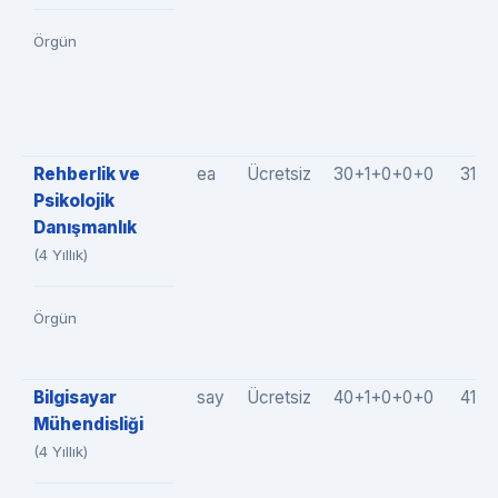
Örgün
Rehberlik ve
ea
Ücretsiz
30+1+0+0+0
31(3
Psikolojik
Danışmanlık
(4 Yıllık)
Örgün
Bilgisayar
say
Ücretsiz
40+1+0+0+0
41(4
Mühendisliği
(4 Yıllık)