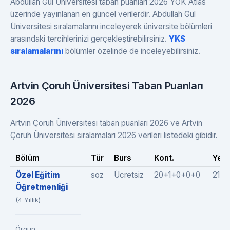
Abdullah Gül Üniversitesi taban puanları 2026 YÖK Atlas
üzerinde yayınlanan en güncel verilerdir. Abdullah Gül
Üniversitesi sıralamalarını inceleyerek üniversite bölümleri
arasındaki tercihlerinizi gerçekleştirebilirsiniz.
YKS
sıralamalarını
bölümler özelinde de inceleyebilirsiniz.
Artvin Çoruh Üniversitesi Taban Puanları
2026
Artvin Çoruh Üniversitesi taban puanları 2026 ve Artvin
Çoruh Üniversitesi sıralamaları 2026 verileri listedeki gibidir.
Bölüm
Tür
Burs
Kont.
Yer.
Özel Eğitim
soz
Ücretsiz
20+1+0+0+0
21(2
Öğretmenliği
(4 Yıllık)
Örgün