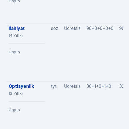
Örgün
İlahiyat
soz
Ücretsiz
90+3+0+3+0
96(
(4 Yıllık)
Örgün
Optisyenlik
tyt
Ücretsiz
30+1+0+1+0
32(3
(2 Yıllık)
Örgün