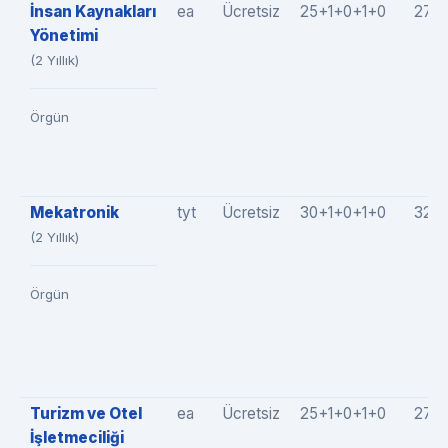
İnsan Kaynakları
ea
Ücretsiz
25+1+0+1+0
27(2
Yönetimi
(2 Yıllık)
Örgün
Mekatronik
tyt
Ücretsiz
30+1+0+1+0
32(3
(2 Yıllık)
Örgün
Turizm ve Otel
ea
Ücretsiz
25+1+0+1+0
27(2
İşletmeciliği