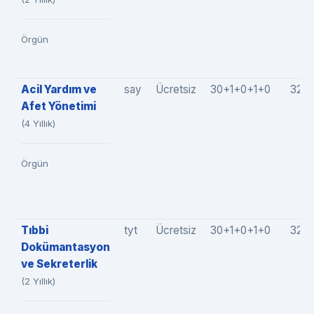
Örgün
Acil Yardım ve
say
Ücretsiz
30+1+0+1+0
32(3
Afet Yönetimi
(4 Yıllık)
Örgün
Tıbbi
tyt
Ücretsiz
30+1+0+1+0
32(3
Dokümantasyon
ve Sekreterlik
(2 Yıllık)