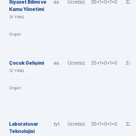
Siyaset Bilimi ve
ea
Ücretsiz
30+1+0+1+0
32(3
Kamu Yönetimi
(4 Yıllık)
Örgün
Çocuk Gelişimi
ea
Ücretsiz
35+1+0+1+0
37(3
(2 Yıllık)
Örgün
Laboratuvar
tyt
Ücretsiz
30+1+0+1+0
32(3
Teknolojisi