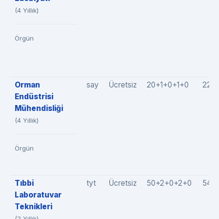
(4 Yıllık)
Örgün
Orman
say
Ücretsiz
20+1+0+1+0
22(2
Endüstrisi
Mühendisliği
(4 Yıllık)
Örgün
Tıbbi
tyt
Ücretsiz
50+2+0+2+0
54(
Laboratuvar
Teknikleri
(2 Yıllık)