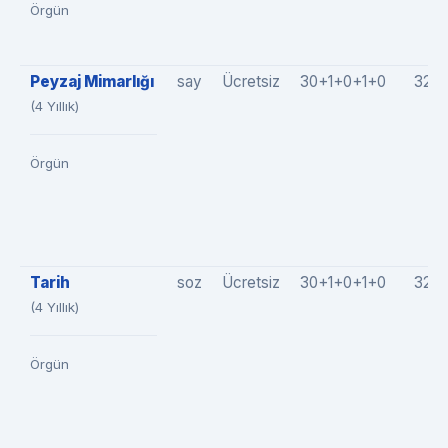
Örgün
Peyzaj Mimarlığı
say
Ücretsiz
30+1+0+1+0
32(3
(4 Yıllık)
Örgün
Tarih
soz
Ücretsiz
30+1+0+1+0
32(3
(4 Yıllık)
Örgün