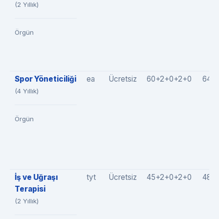
(2 Yıllık)
Örgün
Spor Yöneticiliği
ea
Ücretsiz
60+2+0+2+0
64(6
(4 Yıllık)
Örgün
İş ve Uğraşı
tyt
Ücretsiz
45+2+0+2+0
48(4
Terapisi
(2 Yıllık)