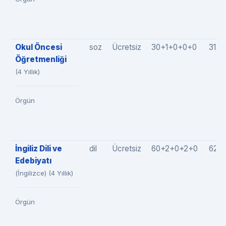
Okul Öncesi
soz
Ücretsiz
30+1+0+0+0
31(3
Öğretmenliği
(4 Yıllık)
Örgün
İngiliz Dili ve
dil
Ücretsiz
60+2+0+2+0
62(
Edebiyatı
(İngilizce) (4 Yıllık)
Örgün