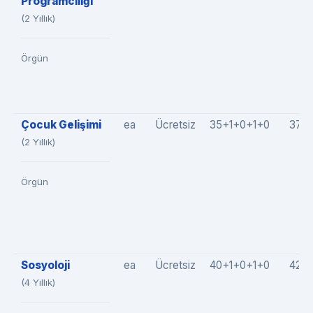
Programcılığı
(2 Yıllık)
Örgün
Çocuk Gelişimi
ea
Ücretsiz
35+1+0+1+0
37(3
(2 Yıllık)
Örgün
Sosyoloji
ea
Ücretsiz
40+1+0+1+0
42(4
(4 Yıllık)