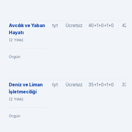
Avcılık ve Yaban
tyt
Ücretsiz
40+1+0+1+0
42(4
Hayatı
(2 Yıllık)
Örgün
Deniz ve Liman
tyt
Ücretsiz
35+1+0+1+0
37(3
İşletmeciliği
(2 Yıllık)
Örgün