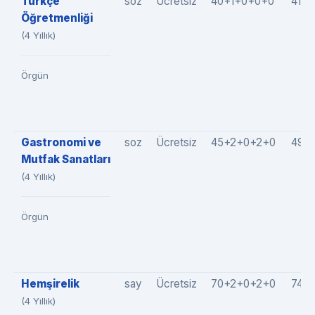
Türkçe
soz
Ücretsiz
40+1+0+0+0
41(4
Öğretmenliği
(4 Yıllık)
Örgün
Gastronomi ve
soz
Ücretsiz
45+2+0+2+0
49(
Mutfak Sanatları
(4 Yıllık)
Örgün
Hemşirelik
say
Ücretsiz
70+2+0+2+0
74(
(4 Yıllık)