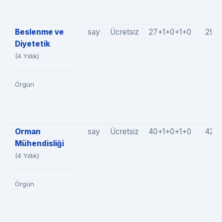
Beslenme ve
say
Ücretsiz
27+1+0+1+0
29(2
Diyetetik
(4 Yıllık)
Örgün
Orman
say
Ücretsiz
40+1+0+1+0
42(4
Mühendisliği
(4 Yıllık)
Örgün