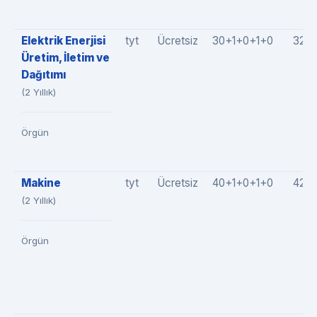
Elektrik Enerjisi
tyt
Ücretsiz
30+1+0+1+0
32(3
Üretim, İletim ve
Dağıtımı
(2 Yıllık)
Örgün
Makine
tyt
Ücretsiz
40+1+0+1+0
42(4
(2 Yıllık)
Örgün