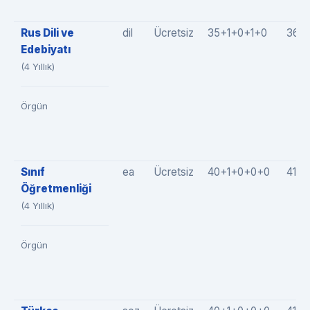
Rus Dili ve
dil
Ücretsiz
35+1+0+1+0
36(
Edebiyatı
(4 Yıllık)
Örgün
Sınıf
ea
Ücretsiz
40+1+0+0+0
41(4
Öğretmenliği
(4 Yıllık)
Örgün