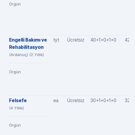
Örgün
Engelli Bakımı ve
tyt
Ücretsiz
40+1+0+1+0
42(4
Rehabilitasyon
(Ardanuç) (2 Yıllık)
Örgün
Felsefe
ea
Ücretsiz
30+1+0+1+0
32(3
(4 Yıllık)
Örgün