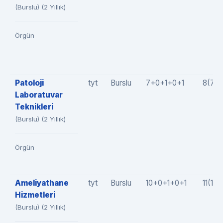
(Burslu) (2 Yıllık)
Örgün
Patoloji
tyt
Burslu
7+0+1+0+1
8(7+
Laboratuvar
Teknikleri
(Burslu) (2 Yıllık)
Örgün
Ameliyathane
tyt
Burslu
10+0+1+0+1
11(10
Hizmetleri
(Burslu) (2 Yıllık)