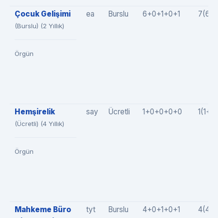
Çocuk Gelişimi
ea
Burslu
6+0+1+0+1
7(6+
(Burslu) (2 Yıllık)
Örgün
Hemşirelik
say
Ücretli
1+0+0+0+0
1(1+0
(Ücretli) (4 Yıllık)
Örgün
Mahkeme Büro
tyt
Burslu
4+0+1+0+1
4(4+