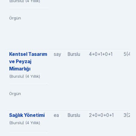
(Burslu) (4 Yıllık)
Örgün
Kentsel Tasarım
say
Burslu
4+0+1+0+1
5(4+
ve Peyzaj
Mimarlığı
(Burslu) (4 Yıllık)
Örgün
Sağlık Yönetimi
ea
Burslu
2+0+0+0+1
3(2+
(Burslu) (4 Yıllık)