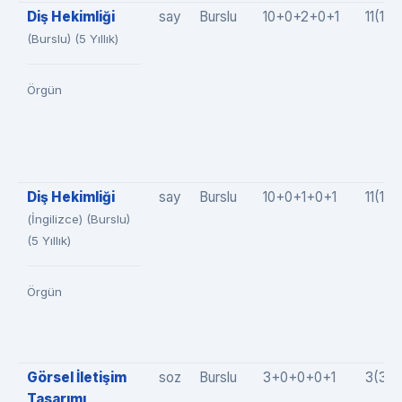
Diş Hekimliği
say
Burslu
10+0+2+0+1
11(10
(Burslu) (5 Yıllık)
Örgün
Diş Hekimliği
say
Burslu
10+0+1+0+1
11(10
(İngilizce) (Burslu)
(5 Yıllık)
Örgün
Görsel İletişim
soz
Burslu
3+0+0+0+1
3(3+
Tasarımı