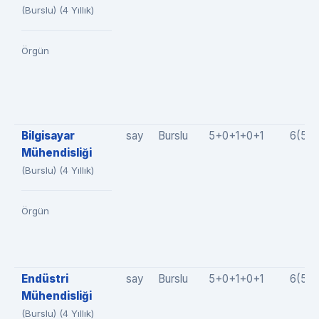
(Burslu) (4 Yıllık)
Örgün
Bilgisayar
say
Burslu
5+0+1+0+1
6(5+
Mühendisliği
(Burslu) (4 Yıllık)
Örgün
Endüstri
say
Burslu
5+0+1+0+1
6(5+
Mühendisliği
(Burslu) (4 Yıllık)