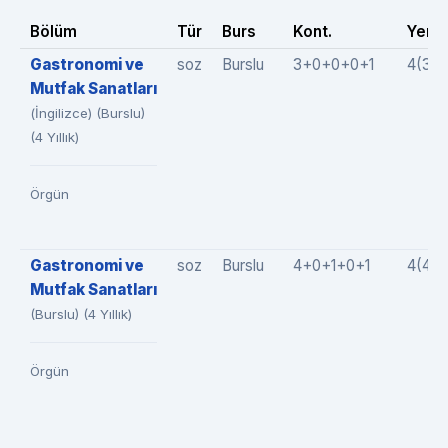
Bölüm
Tür
Burs
Kont.
Yer.
Gastronomi ve
soz
Burslu
3+0+0+0+1
4(3+
Mutfak Sanatları
(İngilizce) (Burslu)
(4 Yıllık)
Örgün
Gastronomi ve
soz
Burslu
4+0+1+0+1
4(4+
Mutfak Sanatları
(Burslu) (4 Yıllık)
Örgün