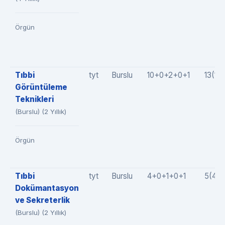
Örgün
Tıbbi
tyt
Burslu
10+0+2+0+1
13(10
Görüntüleme
Teknikleri
(Burslu) (2 Yıllık)
Örgün
Tıbbi
tyt
Burslu
4+0+1+0+1
5(4+
Dokümantasyon
ve Sekreterlik
(Burslu) (2 Yıllık)