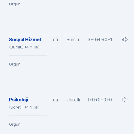
Örgün
Sosyal Hizmet
ea
Burslu
3+0+0+0+1
4(3+
(Burslu) (4 Yıllık)
Örgün
Psikoloji
ea
Ücretli
1+0+0+0+0
1(1+0
(Ücretli) (4 Yıllık)
Örgün