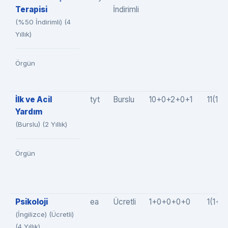
Terapisi
İndirimli
(%50 İndirimli) (4
Yıllık)
Örgün
İlk ve Acil
tyt
Burslu
10+0+2+0+1
11(10
Yardım
(Burslu) (2 Yıllık)
Örgün
Psikoloji
ea
Ücretli
1+0+0+0+0
1(1+0
(İngilizce) (Ücretli)
(4 Yıllık)