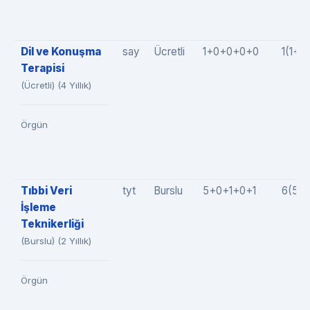
Dil ve Konuşma
say
Ücretli
1+0+0+0+0
1(1+0
Terapisi
(Ücretli) (4 Yıllık)
Örgün
Tıbbi Veri
tyt
Burslu
5+0+1+0+1
6(5+
İşleme
Teknikerliği
(Burslu) (2 Yıllık)
Örgün