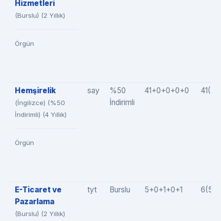
Hizmetleri
(Burslu) (2 Yıllık)
Örgün
Hemşirelik
say
%50
41+0+0+0+0
41(4
İndirimli
(İngilizce) (%50
İndirimli) (4 Yıllık)
Örgün
E-Ticaret ve
tyt
Burslu
5+0+1+0+1
6(5+
Pazarlama
(Burslu) (2 Yıllık)