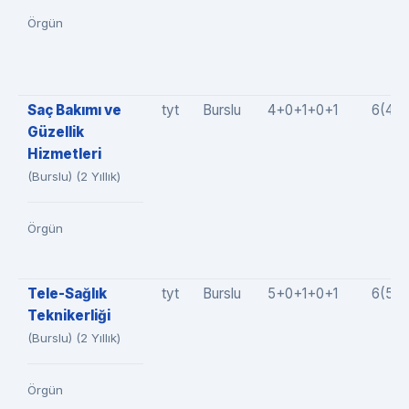
Örgün
Saç Bakımı ve
tyt
Burslu
4+0+1+0+1
6(4+0
Güzellik
Hizmetleri
(Burslu) (2 Yıllık)
Örgün
Tele-Sağlık
tyt
Burslu
5+0+1+0+1
6(5+
Teknikerliği
(Burslu) (2 Yıllık)
Örgün