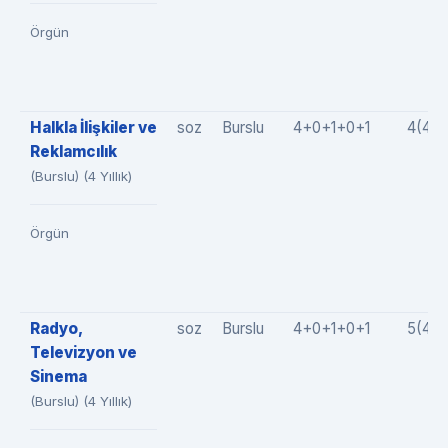
Örgün
Halkla İlişkiler ve
soz
Burslu
4+0+1+0+1
4(4+
Reklamcılık
(Burslu) (4 Yıllık)
Örgün
Radyo,
soz
Burslu
4+0+1+0+1
5(4+
Televizyon ve
Sinema
(Burslu) (4 Yıllık)