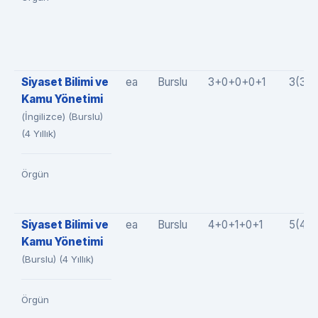
Siyaset Bilimi ve
ea
Burslu
3+0+0+0+1
3(3+
Kamu Yönetimi
(İngilizce) (Burslu)
(4 Yıllık)
Örgün
Siyaset Bilimi ve
ea
Burslu
4+0+1+0+1
5(4+
Kamu Yönetimi
(Burslu) (4 Yıllık)
Örgün