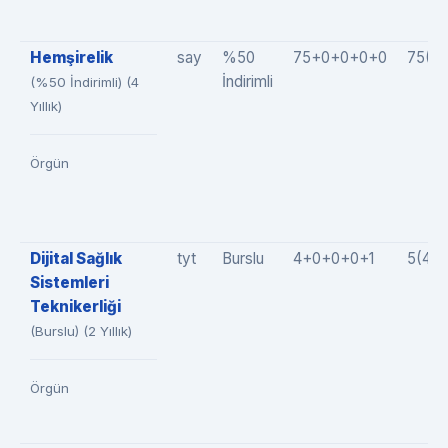
Hemşirelik
say
%50
75+0+0+0+0
75(7
İndirimli
(%50 İndirimli) (4
Yıllık)
Örgün
Dijital Sağlık
tyt
Burslu
4+0+0+0+1
5(4+
Sistemleri
Teknikerliği
(Burslu) (2 Yıllık)
Örgün