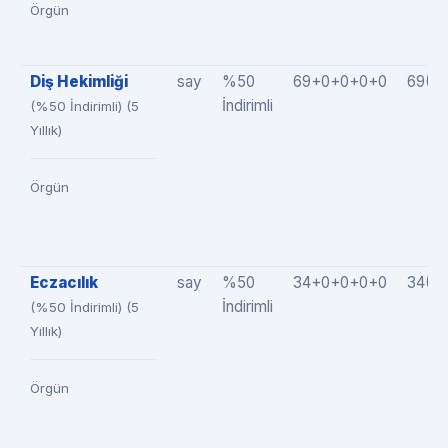
Örgün
Diş Hekimliği
say
%50
69+0+0+0+0
69(6
İndirimli
(%50 İndirimli) (5
Yıllık)
Örgün
Eczacılık
say
%50
34+0+0+0+0
34(3
İndirimli
(%50 İndirimli) (5
Yıllık)
Örgün