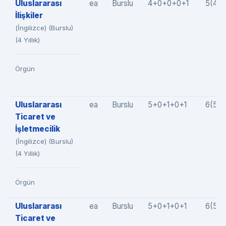
Uluslararası
ea
Burslu
4+0+0+0+1
5(4+
İlişkiler
(İngilizce) (Burslu)
(4 Yıllık)
Örgün
Uluslararası
ea
Burslu
5+0+1+0+1
6(5+
Ticaret ve
İşletmecilik
(İngilizce) (Burslu)
(4 Yıllık)
Örgün
Uluslararası
ea
Burslu
5+0+1+0+1
6(5+
Ticaret ve