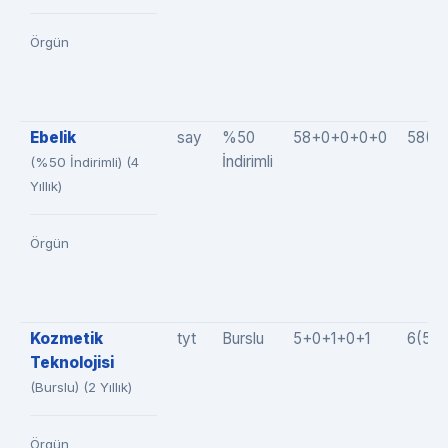
Örgün
Ebelik
say
%50
58+0+0+0+0
58(5
İndirimli
(%50 İndirimli) (4
Yıllık)
Örgün
Kozmetik
tyt
Burslu
5+0+1+0+1
6(5+
Teknolojisi
(Burslu) (2 Yıllık)
Örgün