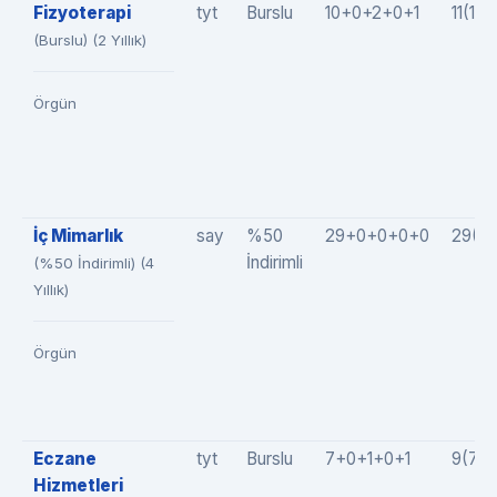
Fizyoterapi
tyt
Burslu
10+0+2+0+1
11(10
(Burslu) (2 Yıllık)
Örgün
İç Mimarlık
say
%50
29+0+0+0+0
29(2
İndirimli
(%50 İndirimli) (4
Yıllık)
Örgün
Eczane
tyt
Burslu
7+0+1+0+1
9(7+0
Hizmetleri