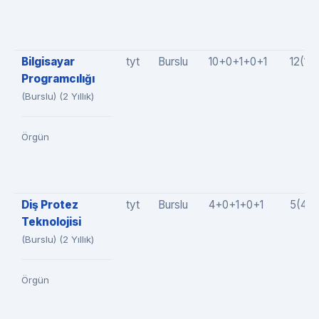
Bilgisayar
tyt
Burslu
10+0+1+0+1
12(10
Programcılığı
(Burslu) (2 Yıllık)
Örgün
Diş Protez
tyt
Burslu
4+0+1+0+1
5(4+
Teknolojisi
(Burslu) (2 Yıllık)
Örgün