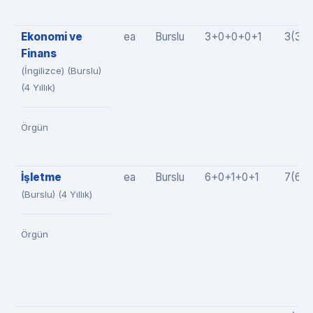
Ekonomi ve
ea
Burslu
3+0+0+0+1
3(3+
Finans
(İngilizce) (Burslu)
(4 Yıllık)
Örgün
İşletme
ea
Burslu
6+0+1+0+1
7(6+
(Burslu) (4 Yıllık)
Örgün