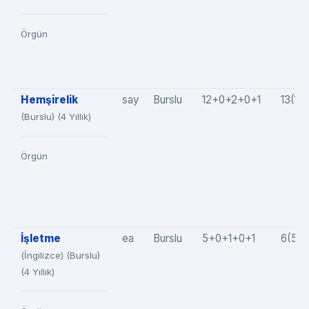
Örgün
Hemşirelik
say
Burslu
12+0+2+0+1
13(12
(Burslu) (4 Yıllık)
Örgün
İşletme
ea
Burslu
5+0+1+0+1
6(5+
(İngilizce) (Burslu)
(4 Yıllık)