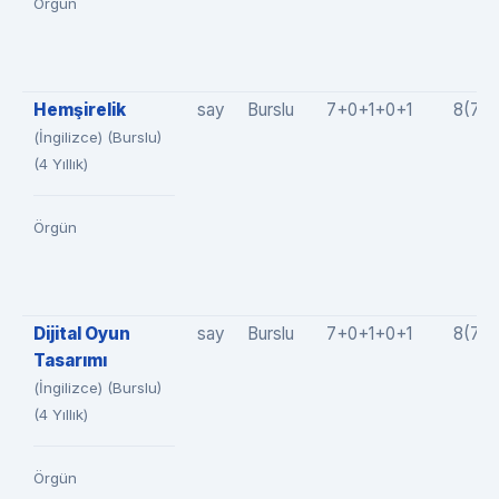
Örgün
Hemşirelik
say
Burslu
7+0+1+0+1
8(7+
(İngilizce) (Burslu)
(4 Yıllık)
Örgün
Dijital Oyun
say
Burslu
7+0+1+0+1
8(7+
Tasarımı
(İngilizce) (Burslu)
(4 Yıllık)
Örgün