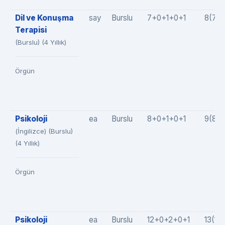
Dil ve Konuşma
say
Burslu
7+0+1+0+1
8(7+
Terapisi
(Burslu) (4 Yıllık)
Örgün
Psikoloji
ea
Burslu
8+0+1+0+1
9(8+
(İngilizce) (Burslu)
(4 Yıllık)
Örgün
Psikoloji
ea
Burslu
12+0+2+0+1
13(12