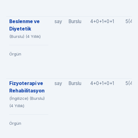
Beslenme ve
say
Burslu
4+0+1+0+1
5(4+
Diyetetik
(Burslu) (4 Yıllık)
Örgün
Fizyoterapi ve
say
Burslu
4+0+1+0+1
5(4+
Rehabilitasyon
(İngilizce) (Burslu)
(4 Yıllık)
Örgün