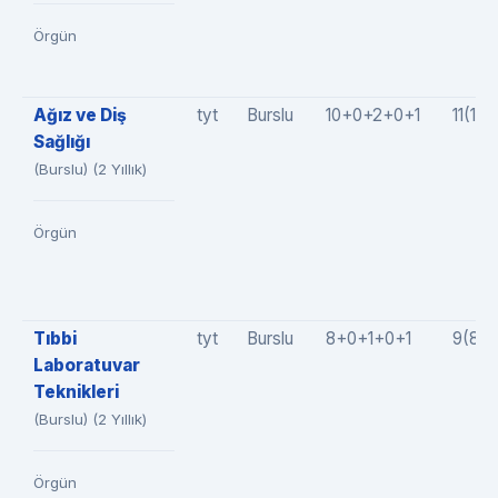
Örgün
Ağız ve Diş
tyt
Burslu
10+0+2+0+1
11(10
Sağlığı
(Burslu) (2 Yıllık)
Örgün
Tıbbi
tyt
Burslu
8+0+1+0+1
9(8+
Laboratuvar
Teknikleri
(Burslu) (2 Yıllık)
Örgün