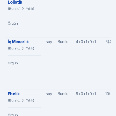
Lojistik
(Burslu) (4 Yıllık)
Örgün
İç Mimarlık
say
Burslu
4+0+1+0+1
5(4+
(Burslu) (4 Yıllık)
Örgün
Ebelik
say
Burslu
9+0+1+0+1
10(9+
(Burslu) (4 Yıllık)
Örgün