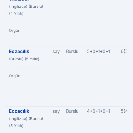
(İngilizce) (Burslu)
(4 Yıllık)
Örgün
Eczacılık
say
Burslu
5+0+1+0+1
6(5+
(Burslu) (5 Yıllık)
Örgün
Eczacılık
say
Burslu
4+0+1+0+1
5(4+
(İngilizce) (Burslu)
(5 Yıllık)