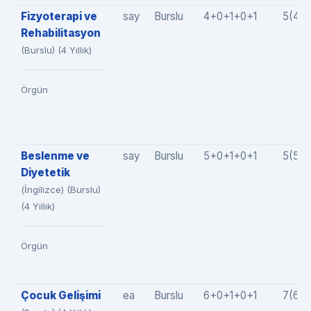
Fizyoterapi ve
say
Burslu
4+0+1+0+1
5(4+
Rehabilitasyon
(Burslu) (4 Yıllık)
Örgün
Beslenme ve
say
Burslu
5+0+1+0+1
5(5+
Diyetetik
(İngilizce) (Burslu)
(4 Yıllık)
Örgün
Çocuk Gelişimi
ea
Burslu
6+0+1+0+1
7(6+