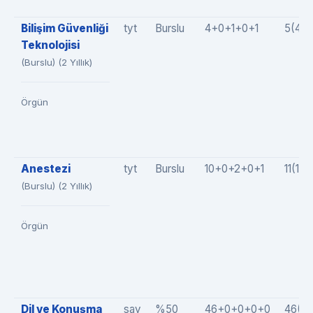
Bilişim Güvenliği
tyt
Burslu
4+0+1+0+1
5(4+
Teknolojisi
(Burslu) (2 Yıllık)
Örgün
Anestezi
tyt
Burslu
10+0+2+0+1
11(10
(Burslu) (2 Yıllık)
Örgün
Dil ve Konuşma
say
%50
46+0+0+0+0
46(4