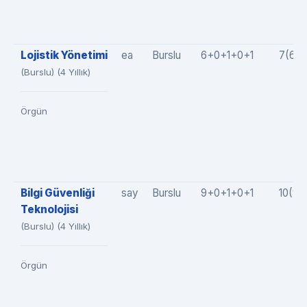
Lojistik Yönetimi
ea
Burslu
6+0+1+0+1
7(6+
(Burslu) (4 Yıllık)
Örgün
Bilgi Güvenliği
say
Burslu
9+0+1+0+1
10(9+
Teknolojisi
(Burslu) (4 Yıllık)
Örgün