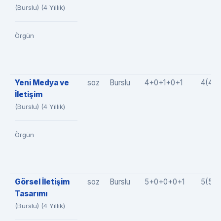
(Burslu) (4 Yıllık)
Örgün
Yeni Medya ve
soz
Burslu
4+0+1+0+1
4(4+
İletişim
(Burslu) (4 Yıllık)
Örgün
Görsel İletişim
soz
Burslu
5+0+0+0+1
5(5+
Tasarımı
(Burslu) (4 Yıllık)