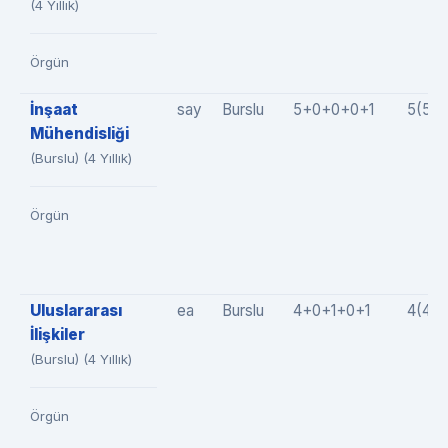
(4 Yıllık)
Örgün
İnşaat
say
Burslu
5+0+0+0+1
5(5+
Mühendisliği
(Burslu) (4 Yıllık)
Örgün
Uluslararası
ea
Burslu
4+0+1+0+1
4(4+
İlişkiler
(Burslu) (4 Yıllık)
Örgün