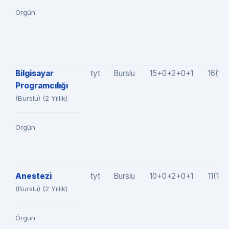
Örgün
Bilgisayar
tyt
Burslu
15+0+2+0+1
16(15
Programcılığı
(Burslu) (2 Yıllık)
Örgün
Anestezi
tyt
Burslu
10+0+2+0+1
11(10
(Burslu) (2 Yıllık)
Örgün