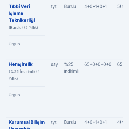
Tıbbi Veri
tyt
Burslu
4+0+1+0+1
5(4+
İşleme
Teknikerliği
(Burslu) (2 Yıllık)
Örgün
Hemşirelik
say
%25
65+0+0+0+0
65(6
İndirimli
(%25 İndirimli) (4
Yıllık)
Örgün
Kurumsal Bilişim
tyt
Burslu
4+0+1+0+1
4(4+