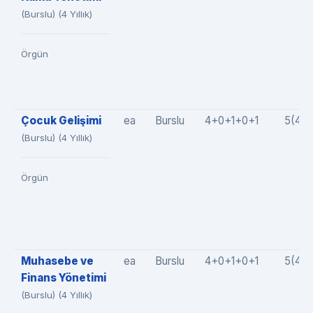
(Burslu) (4 Yıllık)
Örgün
Çocuk Gelişimi
ea
Burslu
4+0+1+0+1
5(4+
(Burslu) (4 Yıllık)
Örgün
Muhasebe ve
ea
Burslu
4+0+1+0+1
5(4+
Finans Yönetimi
(Burslu) (4 Yıllık)