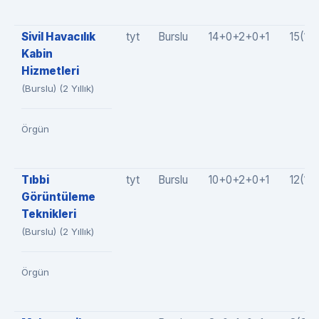
Sivil Havacılık
tyt
Burslu
14+0+2+0+1
15(14
Kabin
Hizmetleri
(Burslu) (2 Yıllık)
Örgün
Tıbbi
tyt
Burslu
10+0+2+0+1
12(10
Görüntüleme
Teknikleri
(Burslu) (2 Yıllık)
Örgün