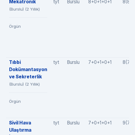
Mekatronik
tyt
Burslu
8+0+1+0+1
8(8+
(Burslu) (2 Yıllık)
Örgün
Tıbbi
tyt
Burslu
7+0+1+0+1
8(7+
Dokümantasyon
ve Sekreterlik
(Burslu) (2 Yıllık)
Örgün
Sivil Hava
tyt
Burslu
7+0+1+0+1
9(7+0
Ulaştırma