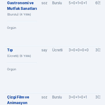
Gastronomi ve
soz
Burslu
5+0+1+0+1
6(5+
Mutfak Sanatları
(Burslu) (4 Yıllık)
Örgün
Tıp
say
Ücretli
3+0+0+0+0
3(3+
(Ücretli) (6 Yıllık)
Örgün
Çizgi Film ve
soz
Burslu
3+0+1+0+1
3(3+
Animasyon