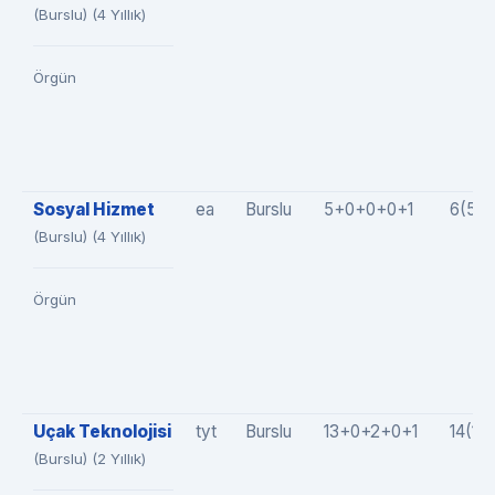
(Burslu) (4 Yıllık)
Örgün
Sosyal Hizmet
ea
Burslu
5+0+0+0+1
6(5+
(Burslu) (4 Yıllık)
Örgün
Uçak Teknolojisi
tyt
Burslu
13+0+2+0+1
14(13
(Burslu) (2 Yıllık)