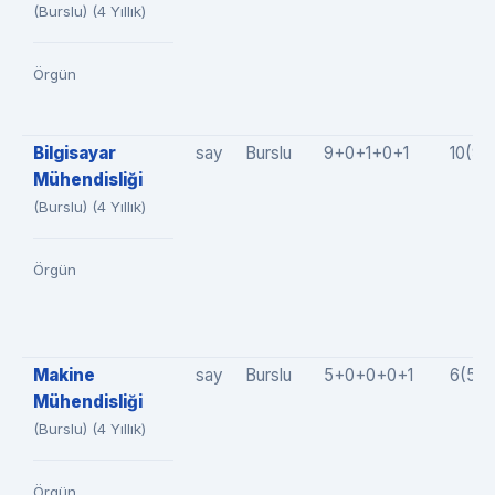
(Burslu) (4 Yıllık)
Örgün
Bilgisayar
say
Burslu
9+0+1+0+1
10(9+
Mühendisliği
(Burslu) (4 Yıllık)
Örgün
Makine
say
Burslu
5+0+0+0+1
6(5+
Mühendisliği
(Burslu) (4 Yıllık)
Örgün