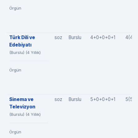
Örgün
Türk Dili ve
soz
Burslu
4+0+0+0+1
4(4+
Edebiyatı
(Burslu) (4 Yıllık)
Örgün
Sinema ve
soz
Burslu
5+0+0+0+1
5(5+
Televizyon
(Burslu) (4 Yıllık)
Örgün