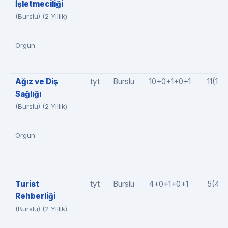
İşletmeciliği
(Burslu) (2 Yıllık)
Örgün
Ağız ve Diş
tyt
Burslu
10+0+1+0+1
11(10
Sağlığı
(Burslu) (2 Yıllık)
Örgün
Turist
tyt
Burslu
4+0+1+0+1
5(4+
Rehberliği
(Burslu) (2 Yıllık)