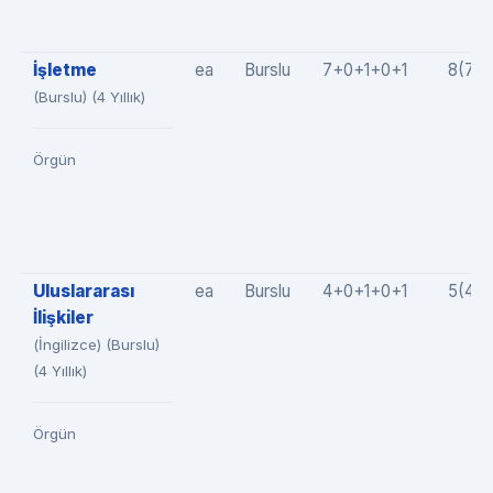
İşletme
ea
Burslu
7+0+1+0+1
8(7+
(Burslu) (4 Yıllık)
Örgün
Uluslararası
ea
Burslu
4+0+1+0+1
5(4+
İlişkiler
(İngilizce) (Burslu)
(4 Yıllık)
Örgün