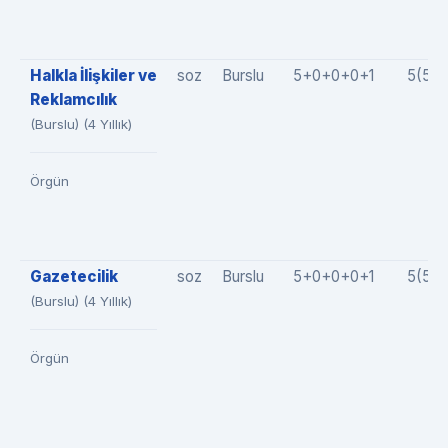
Halkla İlişkiler ve
soz
Burslu
5+0+0+0+1
5(5+
Reklamcılık
(Burslu) (4 Yıllık)
Örgün
Gazetecilik
soz
Burslu
5+0+0+0+1
5(5+
(Burslu) (4 Yıllık)
Örgün