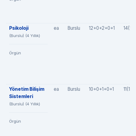
Psikoloji
ea
Burslu
12+0+2+0+1
14(12
(Burslu) (4 Yıllık)
Örgün
Yönetim Bilişim
ea
Burslu
10+0+1+0+1
11(10
Sistemleri
(Burslu) (4 Yıllık)
Örgün