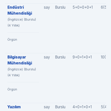
Endüstri
say
Burslu
5+0+0+0+1
6(5+
Mühendisliği
(İngilizce) (Burslu)
(4 Yıllık)
Örgün
Bilgisayar
say
Burslu
9+0+1+0+1
10(9+
Mühendisliği
(İngilizce) (Burslu)
(4 Yıllık)
Örgün
Yazılım
say
Burslu
4+0+1+0+1
5(4+