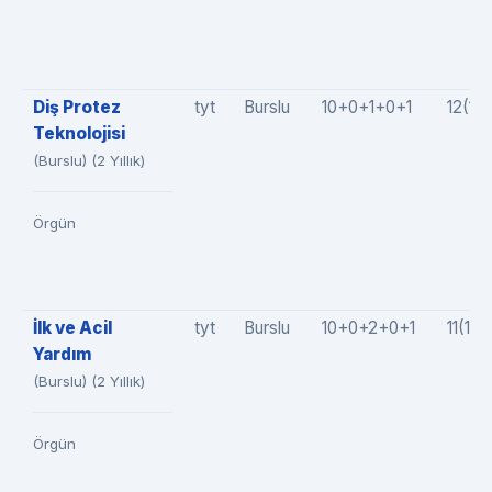
Diş Protez
tyt
Burslu
10+0+1+0+1
12(10
Teknolojisi
(Burslu) (2 Yıllık)
Örgün
İlk ve Acil
tyt
Burslu
10+0+2+0+1
11(10
Yardım
(Burslu) (2 Yıllık)
Örgün