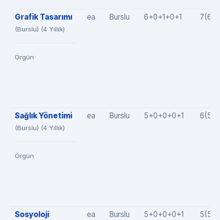
Grafik Tasarımı
ea
Burslu
6+0+1+0+1
7(6+
(Burslu) (4 Yıllık)
Örgün
Sağlık Yönetimi
ea
Burslu
5+0+0+0+1
6(5+
(Burslu) (4 Yıllık)
Örgün
Sosyoloji
ea
Burslu
5+0+0+0+1
5(5+