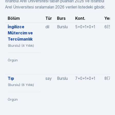
İstanbul Arel Üniversitesi taban puanları 2026 ve İstanbul
Arel Üniversitesi sıralamaları 2026 verileri listedeki gibidir.
Bölüm
Tür
Burs
Kont.
Yer.
İngilizce
dil
Burslu
5+0+1+0+1
6(5+
Mütercim ve
Tercümanlık
(Burslu) (4 Yıllık)
Örgün
Tıp
say
Burslu
7+0+1+0+1
8(7+
(Burslu) (6 Yıllık)
Örgün