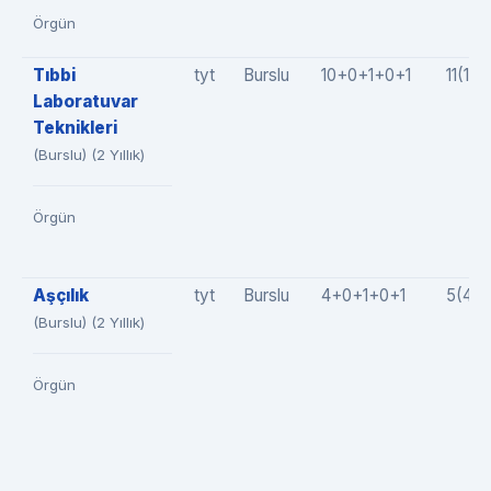
Örgün
Tıbbi
tyt
Burslu
10+0+1+0+1
11(10
Laboratuvar
Teknikleri
(Burslu) (2 Yıllık)
Örgün
Aşçılık
tyt
Burslu
4+0+1+0+1
5(4+
(Burslu) (2 Yıllık)
Örgün