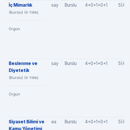
İç Mimarlık
say
Burslu
4+0+1+0+1
5(4+
(Burslu) (4 Yıllık)
Örgün
Beslenme ve
say
Burslu
4+0+1+0+1
5(4+
Diyetetik
(Burslu) (4 Yıllık)
Örgün
Siyaset Bilimi ve
ea
Burslu
4+0+1+0+1
5(4+
Kamu Yönetimi