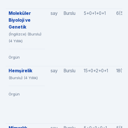
Moleküler
say
Burslu
5+0+1+0+1
6(5+
Biyoloji ve
Genetik
(İngilizce) (Burslu)
(4 Yıllık)
Örgün
Hemşirelik
say
Burslu
15+0+2+0+1
18(15
(Burslu) (4 Yıllık)
Örgün