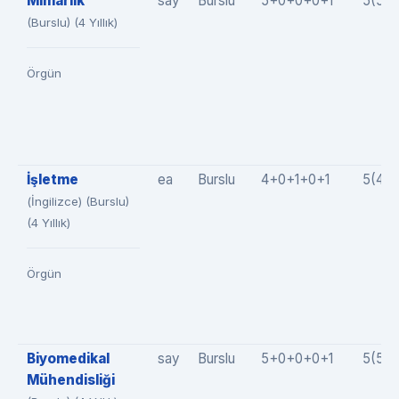
Mimarlık
say
Burslu
5+0+0+0+1
5(5+
(Burslu) (4 Yıllık)
Örgün
İşletme
ea
Burslu
4+0+1+0+1
5(4+
(İngilizce) (Burslu)
(4 Yıllık)
Örgün
Biyomedikal
say
Burslu
5+0+0+0+1
5(5+
Mühendisliği