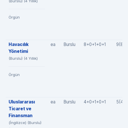
(Burslu) (4 Yıllık)
Örgün
Havacılık
ea
Burslu
8+0+1+0+1
9(8+
Yönetimi
(Burslu) (4 Yıllık)
Örgün
Uluslararası
ea
Burslu
4+0+1+0+1
5(4+
Ticaret ve
Finansman
(İngilizce) (Burslu)