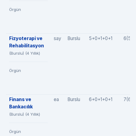
Örgün
Fizyoterapi ve
say
Burslu
5+0+1+0+1
6(5+
Rehabilitasyon
(Burslu) (4 Yıllık)
Örgün
Finans ve
ea
Burslu
6+0+1+0+1
7(6+
Bankacılık
(Burslu) (4 Yıllık)
Örgün