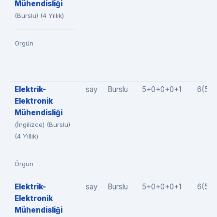
Mühendisliği
(Burslu) (4 Yıllık)
Örgün
Elektrik-
say
Burslu
5+0+0+0+1
6(5+
Elektronik
Mühendisliği
(İngilizce) (Burslu)
(4 Yıllık)
Örgün
Elektrik-
say
Burslu
5+0+0+0+1
6(5+
Elektronik
Mühendisliği