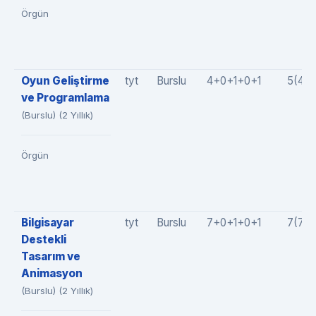
Örgün
Oyun Geliştirme
tyt
Burslu
4+0+1+0+1
5(4+
ve Programlama
(Burslu) (2 Yıllık)
Örgün
Bilgisayar
tyt
Burslu
7+0+1+0+1
7(7+
Destekli
Tasarım ve
Animasyon
(Burslu) (2 Yıllık)