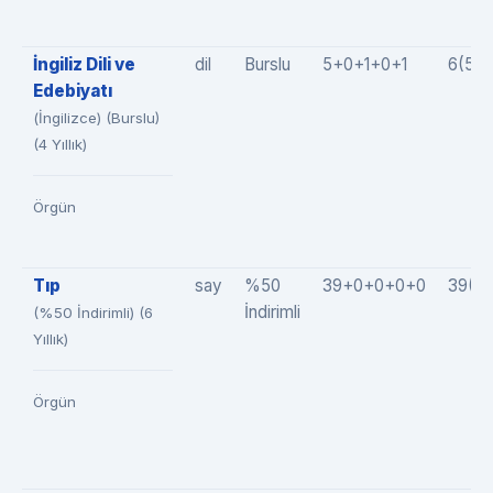
İngiliz Dili ve
dil
Burslu
5+0+1+0+1
6(5+
Edebiyatı
(İngilizce) (Burslu)
(4 Yıllık)
Örgün
Tıp
say
%50
39+0+0+0+0
39(3
İndirimli
(%50 İndirimli) (6
Yıllık)
Örgün