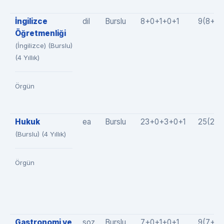
İngilizce
dil
Burslu
8+0+1+0+1
9(8+0+
Öğretmenliği
(İngilizce) (Burslu)
(4 Yıllık)
Örgün
Hukuk
ea
Burslu
23+0+3+0+1
25(23+
(Burslu) (4 Yıllık)
Örgün
Gastronomi ve
soz
Burslu
7+0+1+0+1
9(7+0+