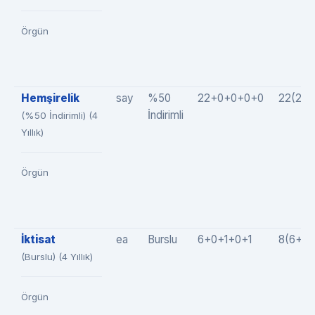
Örgün
Hemşirelik
say
%50
22+0+0+0+0
22(22
İndirimli
(%50 İndirimli) (4
Yıllık)
Örgün
İktisat
ea
Burslu
6+0+1+0+1
8(6+0+
(Burslu) (4 Yıllık)
Örgün