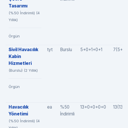
Tasarımı
(%50 İndirimli) (4
Yıllık)
Örgün
Sivil Havacılık
tyt
Burslu
5+0+1+0+1
7(5+0+
Kabin
Hizmetleri
(Burslu) (2 Yıllık)
Örgün
Havacılık
ea
%50
13+0+0+0+0
13(13+
Yönetimi
İndirimli
(%50 İndirimli) (4
Yıllık)