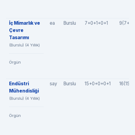
İç Mimarlık ve
ea
Burslu
7+0+1+0+1
9(7+0+
Çevre
Tasarımı
(Burslu) (4 Yıllık)
Örgün
Endüstri
say
Burslu
15+0+0+0+1
16(15+
Mühendisliği
(Burslu) (4 Yıllık)
Örgün