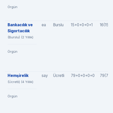
Örgün
Bankacılık ve
ea
Burslu
15+0+0+0+1
16(15+
Sigortacılık
(Burslu) (2 Yıllık)
Örgün
Hemşirelik
say
Ücretli
79+0+0+0+0
79(79
(Ücretli) (4 Yıllık)
Örgün