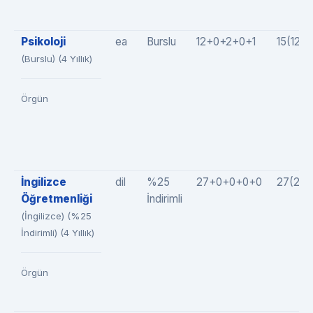
Psikoloji
ea
Burslu
12+0+2+0+1
15(12+
(Burslu) (4 Yıllık)
Örgün
İngilizce
dil
%25
27+0+0+0+0
27(27
Öğretmenliği
İndirimli
(İngilizce) (%25
İndirimli) (4 Yıllık)
Örgün