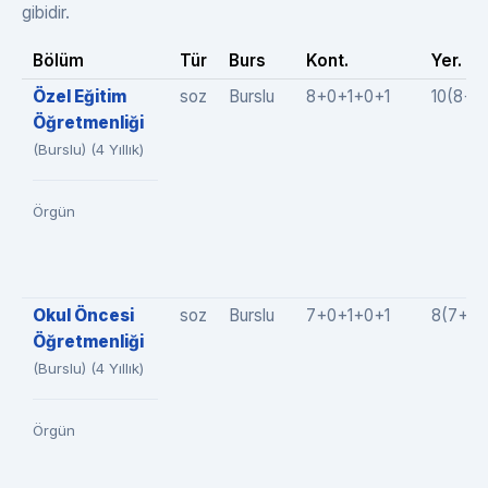
gibidir.
Bölüm
Tür
Burs
Kont.
Yer.
Özel Eğitim
soz
Burslu
8+0+1+0+1
10(8+0
Öğretmenliği
(Burslu) (4 Yıllık)
Örgün
Okul Öncesi
soz
Burslu
7+0+1+0+1
8(7+0+
Öğretmenliği
(Burslu) (4 Yıllık)
Örgün