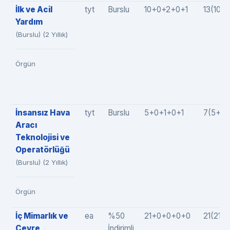
İlk ve Acil
tyt
Burslu
10+0+2+0+1
13(10+
Yardım
(Burslu) (2 Yıllık)
Örgün
İnsansız Hava
tyt
Burslu
5+0+1+0+1
7(5+0+
Aracı
Teknolojisi ve
Operatörlüğü
(Burslu) (2 Yıllık)
Örgün
İç Mimarlık ve
ea
%50
21+0+0+0+0
21(21+
Çevre
İndirimli