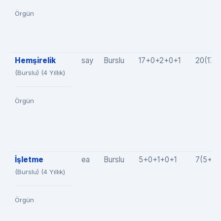
Örgün
Hemşirelik
say
Burslu
17+0+2+0+1
20(17+
(Burslu) (4 Yıllık)
Örgün
İşletme
ea
Burslu
5+0+1+0+1
7(5+0+
(Burslu) (4 Yıllık)
Örgün