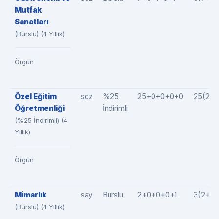
Mutfak
Sanatları
(Burslu) (4 Yıllık)
Örgün
Özel Eğitim
soz
%25
25+0+0+0+0
25(25
Öğretmenliği
İndirimli
(%25 İndirimli) (4
Yıllık)
Örgün
Mimarlık
say
Burslu
2+0+0+0+1
3(2+0+
(Burslu) (4 Yıllık)