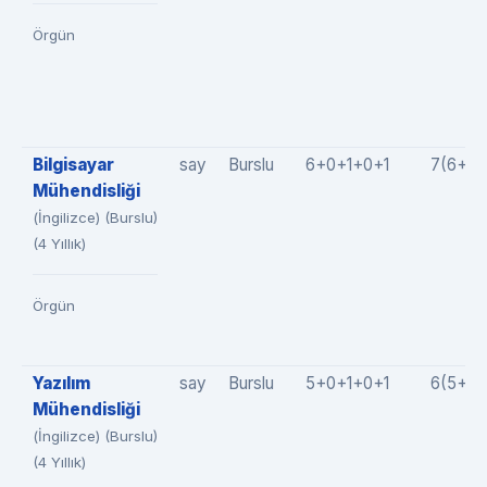
Örgün
Bilgisayar
say
Burslu
6+0+1+0+1
7(6+0+
Mühendisliği
(İngilizce) (Burslu)
(4 Yıllık)
Örgün
Yazılım
say
Burslu
5+0+1+0+1
6(5+0+
Mühendisliği
(İngilizce) (Burslu)
(4 Yıllık)