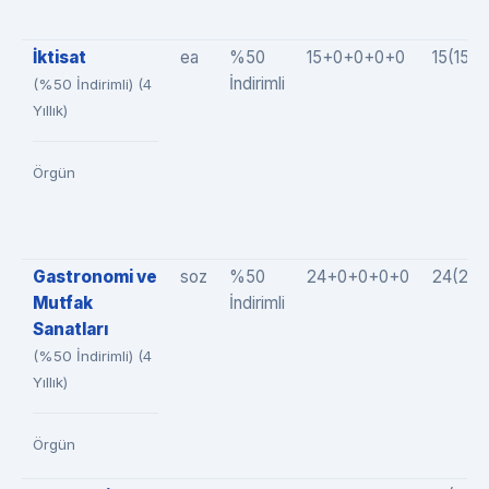
İktisat
ea
%50
15+0+0+0+0
15(15+
İndirimli
(%50 İndirimli) (4
Yıllık)
Örgün
Gastronomi ve
soz
%50
24+0+0+0+0
24(24
Mutfak
İndirimli
Sanatları
(%50 İndirimli) (4
Yıllık)
Örgün