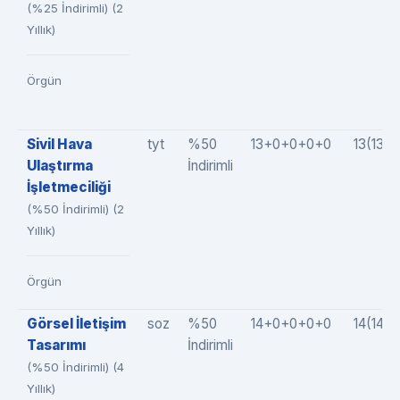
(%25 İndirimli) (2
Yıllık)
Örgün
Sivil Hava
tyt
%50
13+0+0+0+0
13(13+
Ulaştırma
İndirimli
İşletmeciliği
(%50 İndirimli) (2
Yıllık)
Örgün
Görsel İletişim
soz
%50
14+0+0+0+0
14(14+
Tasarımı
İndirimli
(%50 İndirimli) (4
Yıllık)