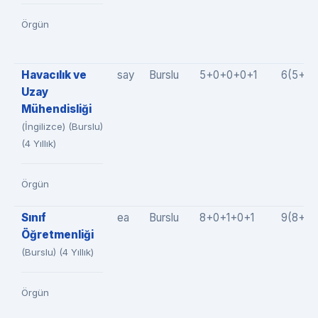
Örgün
Havacılık ve
say
Burslu
5+0+0+0+1
6(5+0+
Uzay
Mühendisliği
(İngilizce) (Burslu)
(4 Yıllık)
Örgün
Sınıf
ea
Burslu
8+0+1+0+1
9(8+0+
Öğretmenliği
(Burslu) (4 Yıllık)
Örgün