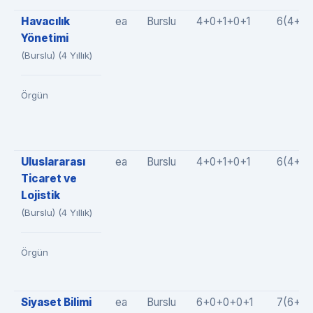
Havacılık
ea
Burslu
4+0+1+0+1
6(4+0+
Yönetimi
(Burslu) (4 Yıllık)
Örgün
Uluslararası
ea
Burslu
4+0+1+0+1
6(4+0+
Ticaret ve
Lojistik
(Burslu) (4 Yıllık)
Örgün
Siyaset Bilimi
ea
Burslu
6+0+0+0+1
7(6+0+