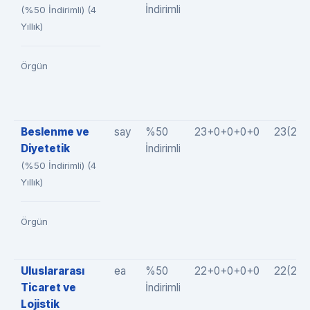
İndirimli
(%50 İndirimli) (4
Yıllık)
Örgün
Beslenme ve
say
%50
23+0+0+0+0
23(23
Diyetetik
İndirimli
(%50 İndirimli) (4
Yıllık)
Örgün
Uluslararası
ea
%50
22+0+0+0+0
22(22
Ticaret ve
İndirimli
Lojistik