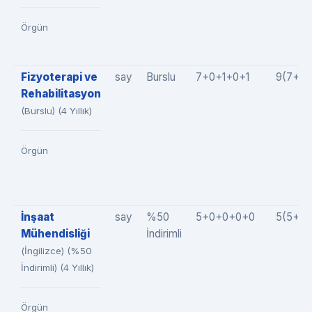
Örgün
Fizyoterapi ve
say
Burslu
7+0+1+0+1
9(7+0+
Rehabilitasyon
(Burslu) (4 Yıllık)
Örgün
İnşaat
say
%50
5+0+0+0+0
5(5+0
Mühendisliği
İndirimli
(İngilizce) (%50
İndirimli) (4 Yıllık)
Örgün