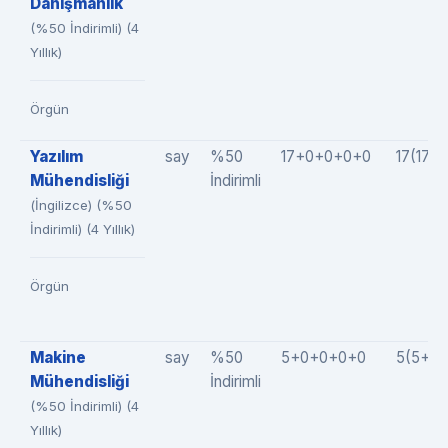
Danışmanlık
(%50 İndirimli) (4
Yıllık)
Örgün
Yazılım
say
%50
17+0+0+0+0
17(17+
Mühendisliği
İndirimli
(İngilizce) (%50
İndirimli) (4 Yıllık)
Örgün
Makine
say
%50
5+0+0+0+0
5(5+0
Mühendisliği
İndirimli
(%50 İndirimli) (4
Yıllık)