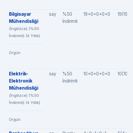
Bilgisayar
say
%50
19+0+0+0+0
19(19+
Mühendisliği
İndirimli
(İngilizce) (%50
İndirimli) (4 Yıllık)
Örgün
Elektrik-
say
%50
10+0+0+0+0
10(10+
Elektronik
İndirimli
Mühendisliği
(İngilizce) (%50
İndirimli) (4 Yıllık)
Örgün