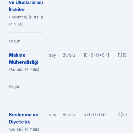
ve Uluslararası
İlişkiler
(İngilizce) (Burslu)
(4 Yıllık)
Örgün
Makine
say
Burslu
10+0+0+0+1
11(10+
Mühendisliği
(Burslu) (4 Yıllık)
Örgün
Beslenme ve
say
Burslu
5+0+1+0+1
7(5+0+
Diyetetik
(Burslu) (4 Yıllık)