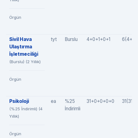
Örgün
Sivil Hava
tyt
Burslu
4+0+1+0+1
6(4+0+
Ulaştırma
İşletmeciliği
(Burslu) (2 Yıllık)
Örgün
Psikoloji
ea
%25
31+0+0+0+0
31(31+
İndirimli
(%25 İndirimli) (4
Yıllık)
Örgün