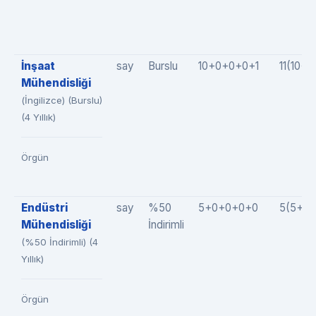
İnşaat
say
Burslu
10+0+0+0+1
11(10+
Mühendisliği
(İngilizce) (Burslu)
(4 Yıllık)
Örgün
Endüstri
say
%50
5+0+0+0+0
5(5+0
Mühendisliği
İndirimli
(%50 İndirimli) (4
Yıllık)
Örgün