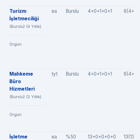
Turizm
ea
Burslu
4+0+1+0+1
6(4+0+
İşletmeciliği
(Burslu) (4 Yıllık)
Örgün
Mahkeme
tyt
Burslu
4+0+1+0+1
6(4+0+
Büro
Hizmetleri
(Burslu) (2 Yıllık)
Örgün
İşletme
ea
%50
13+0+0+0+0
13(13+