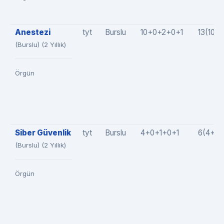
Anestezi
tyt
Burslu
10+0+2+0+1
13(10+
(Burslu) (2 Yıllık)
Örgün
Siber Güvenlik
tyt
Burslu
4+0+1+0+1
6(4+0+
(Burslu) (2 Yıllık)
Örgün