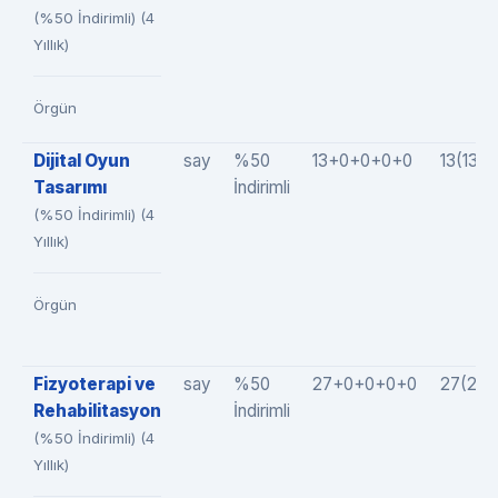
(%50 İndirimli) (4
Yıllık)
Örgün
Dijital Oyun
say
%50
13+0+0+0+0
13(13+
Tasarımı
İndirimli
(%50 İndirimli) (4
Yıllık)
Örgün
Fizyoterapi ve
say
%50
27+0+0+0+0
27(27
Rehabilitasyon
İndirimli
(%50 İndirimli) (4
Yıllık)