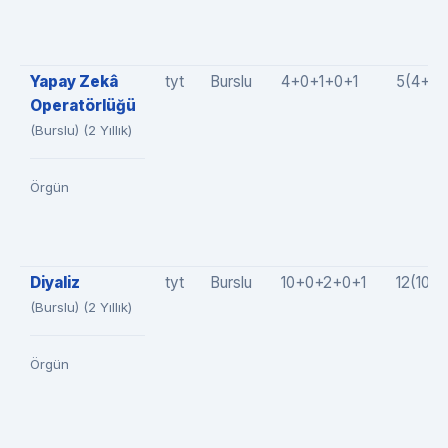
Yapay Zekâ
tyt
Burslu
4+0+1+0+1
5(4+0+
Operatörlüğü
(Burslu) (2 Yıllık)
Örgün
Diyaliz
tyt
Burslu
10+0+2+0+1
12(10+
(Burslu) (2 Yıllık)
Örgün