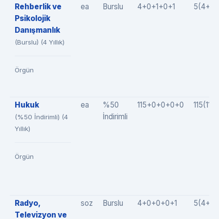
Rehberlik ve
ea
Burslu
4+0+1+0+1
5(4+0+
Psikolojik
Danışmanlık
(Burslu) (4 Yıllık)
Örgün
Hukuk
ea
%50
115+0+0+0+0
115(11
İndirimli
(%50 İndirimli) (4
Yıllık)
Örgün
Radyo,
soz
Burslu
4+0+0+0+1
5(4+0+
Televizyon ve