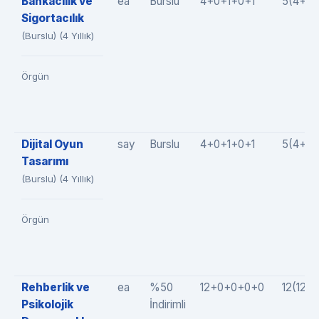
Bankacılık ve
ea
Burslu
4+0+1+0+1
5(4+0+
Sigortacılık
(Burslu) (4 Yıllık)
Örgün
Dijital Oyun
say
Burslu
4+0+1+0+1
5(4+0+
Tasarımı
(Burslu) (4 Yıllık)
Örgün
Rehberlik ve
ea
%50
12+0+0+0+0
12(12+
Psikolojik
İndirimli