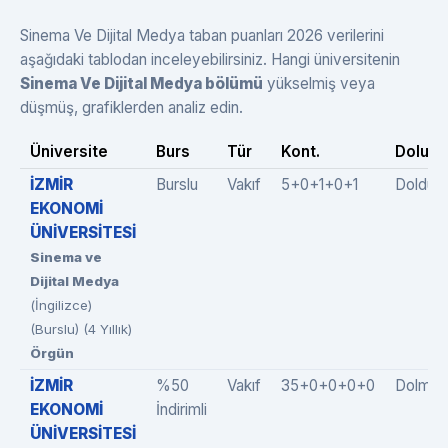
Sinema Ve Dijital Medya taban puanları 2026 verilerini
aşağıdaki tablodan inceleyebilirsiniz. Hangi üniversitenin
Sinema Ve Dijital Medya bölümü
yükselmiş veya
düşmüş, grafiklerden analiz edin.
Üniversite
Burs
Tür
Kont.
Dolulu
İZMİR
Burslu
Vakıf
5+0+1+0+1
Doldu#
EKONOMİ
ÜNİVERSİTESİ
Sinema ve
Dijital Medya
(İngilizce)
(Burslu) (4 Yıllık)
Örgün
İZMİR
%50
Vakıf
35+0+0+0+0
Dolmad
EKONOMİ
İndirimli
ÜNİVERSİTESİ