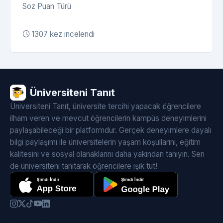
Soz Puan Türü
1307 kez incelendi
Üniversiteni Tanıt
Üniversiteni Tanıt, üniversite tercihi yapacak öğrencilere
ilham veren ve mevcut öğrencilerin kampüs deneyimlerini
paylaşabileceği bir platformdur. Gerçek deneyimlere dayalı
bilgi paylaşımı ile üniversitelerin yaşam koşullarını, eğitim
kalitesini ve sosyal olanaklarını daha yakından tanıyın. Sen
de üniversiteni tanıtarak öğrencilere ışık tut!