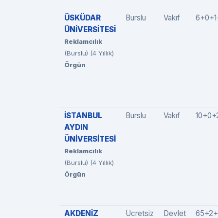
ÜSKÜDAR
Burslu
Vakıf
6+0+1
ÜNİVERSİTESİ
Reklamcılık
(Burslu) (4 Yıllık)
Örgün
İSTANBUL
Burslu
Vakıf
10+0+
AYDIN
ÜNİVERSİTESİ
Reklamcılık
(Burslu) (4 Yıllık)
Örgün
AKDENİZ
Ücretsiz
Devlet
65+2+