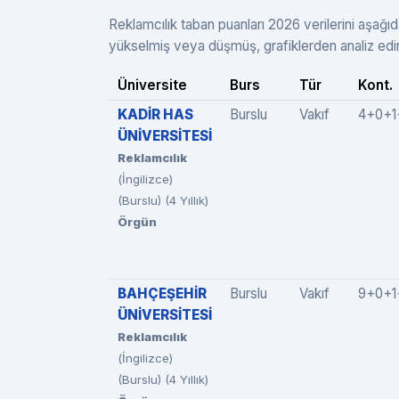
Reklamcılık taban puanları 2026 verilerini aşağıd
yükselmiş veya düşmüş, grafiklerden analiz edi
Üniversite
Burs
Tür
Kont.
KADİR HAS
Burslu
Vakıf
4+0+1
ÜNİVERSİTESİ
Reklamcılık
(İngilizce)
(Burslu) (4 Yıllık)
Örgün
BAHÇEŞEHİR
Burslu
Vakıf
9+0+1
ÜNİVERSİTESİ
Reklamcılık
(İngilizce)
(Burslu) (4 Yıllık)