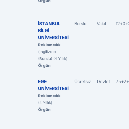
Örgün
İSTANBUL
Burslu
Vakıf
12+0+
BİLGİ
ÜNİVERSİTESİ
Reklamcılık
(İngilizce)
(Burslu) (4 Yıllık)
Örgün
EGE
Ücretsiz
Devlet
75+2
ÜNİVERSİTESİ
Reklamcılık
(4 Yıllık)
Örgün