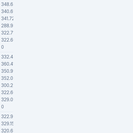
348.64588
144576
340.69522
140343
341.72967
137334
288.98255
149684
322.71742
130000
322.66736
165420
0
0
332.45311
101112
360.41592
107846
350.99539
107058
352.0521
104914
300.25138
113130
322.60087
130000
329.09079
142090
0
0
322.95538
133514
329.15885
223851
320.68929
225613