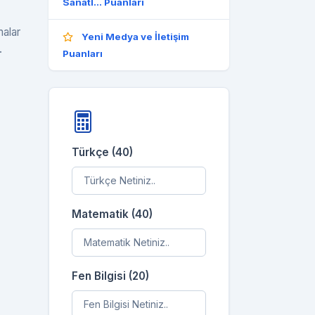
Sanatl... Puanları
malar
Yeni Medya ve İletişim
.
Puanları
Türkçe (40)
Matematik (40)
Fen Bilgisi (20)