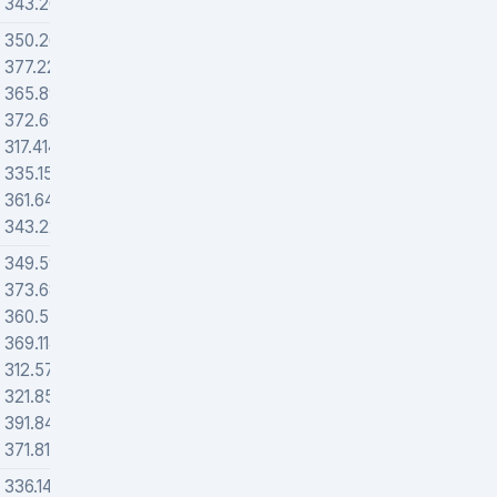
343.20314
72200
350.26271
57379
377.22434
68083
365.8952
69886
372.68878
58117
317.41403
70904
335.15892
95800
361.6481
58711
343.22243
0
349.59649
58589
373.68112
75345
360.55937
81806
369.11436
64655
312.57328
81374
321.85868
133000
391.8415
20744
371.81187
28100
336.14404
90548