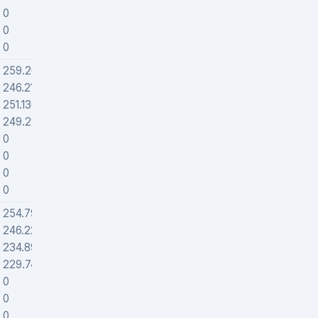
0
0
0
0
0
0
259.2058
1407897
246.21847
1718940
251.13681
1595161
249.29387
1525648
0
0
0
0
0
0
0
0
254.79194
1472537
246.22607
1718803
234.89287
1885786
229.74316
1926750
0
0
0
0
0
0