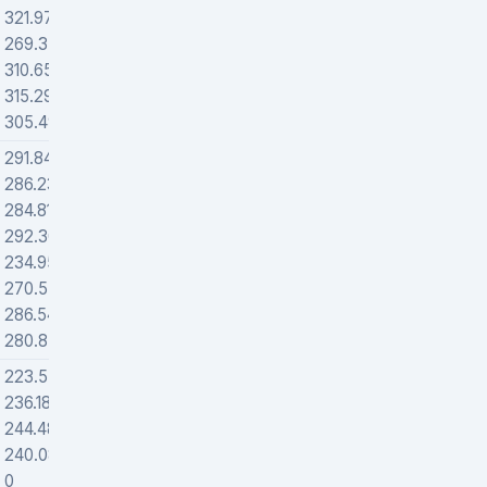
321.97467
220701
269.37601
234486
310.65035
171000
315.2912
195456
305.49255
193000
291.84223
296975
286.23114
503025
284.81965
466409
292.30196
410959
234.95732
461678
270.55477
369000
286.54203
345346
280.8565
329000
223.55017
905855
236.18275
1006219
244.4879
874717
240.08347
931785
0
0