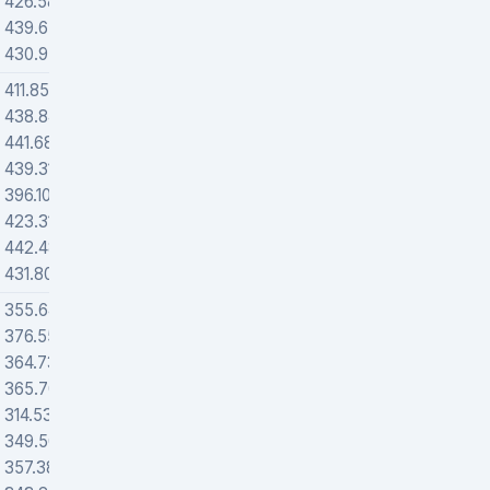
426.58416
4140
439.65618
2623
430.9532
2080
411.85285
4605
438.84007
5873
441.68591
3066
439.31877
4197
396.10765
3988
423.31296
4740
442.48033
2306
431.80013
1990
355.64859
47735
376.55425
69444
364.73665
72353
365.70453
71490
314.53745
77031
349.50972
65200
357.38366
66762