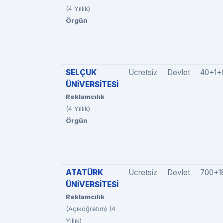
(4 Yıllık)
Örgün
SELÇUK
Ücretsiz
Devlet
40+1+
ÜNİVERSİTESİ
Reklamcılık
(4 Yıllık)
Örgün
ATATÜRK
Ücretsiz
Devlet
700+1
ÜNİVERSİTESİ
Reklamcılık
(Açıköğretim) (4
Yıllık)