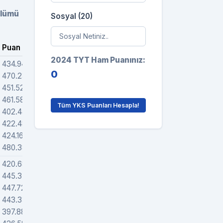
ölümü
Sosyal (20)
Puan
Sıra
Grafik
2024 TYT Ham Puanınız:
434.94243
1502
0
470.23327
1272
451.5233
1906
461.58034
1582
Tüm YKS Puanları Hesapla!
402.44063
2974
422.48577
4890
424.16603
5224
480.38305
212
420.68165
2976
445.37188
4285
447.72258
2304
443.33975
3516
397.88486
3685