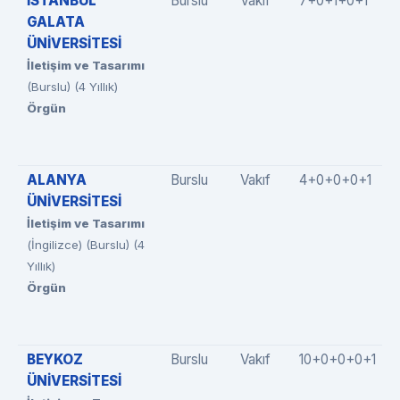
İSTANBUL
Burslu
Vakıf
7+0+1+0+1
GALATA
ÜNİVERSİTESİ
İletişim ve Tasarımı
(Burslu) (4 Yıllık)
Örgün
ALANYA
Burslu
Vakıf
4+0+0+0+1
ÜNİVERSİTESİ
İletişim ve Tasarımı
(İngilizce) (Burslu) (4
Yıllık)
Örgün
BEYKOZ
Burslu
Vakıf
10+0+0+0+1
ÜNİVERSİTESİ