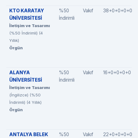
KTO KARATAY
%50
Vakıf
38+0+0+0+0
ÜNİVERSİTESİ
İndirimli
İletişim ve Tasarımı
(%50 İndirimli) (4
Yıllık)
Örgün
ALANYA
%50
Vakıf
16+0+0+0+0
ÜNİVERSİTESİ
İndirimli
İletişim ve Tasarımı
(İngilizce) (%50
İndirimli) (4 Yıllık)
Örgün
ANTALYA BELEK
%50
Vakıf
22+0+0+0+0