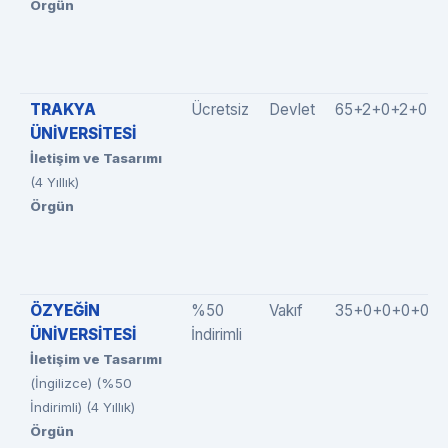
Örgün
TRAKYA
Ücretsiz
Devlet
65+2+0+2+0
ÜNİVERSİTESİ
İletişim ve Tasarımı
(4 Yıllık)
Örgün
ÖZYEĞİN
%50
Vakıf
35+0+0+0+0
ÜNİVERSİTESİ
İndirimli
İletişim ve Tasarımı
(İngilizce) (%50
İndirimli) (4 Yıllık)
Örgün