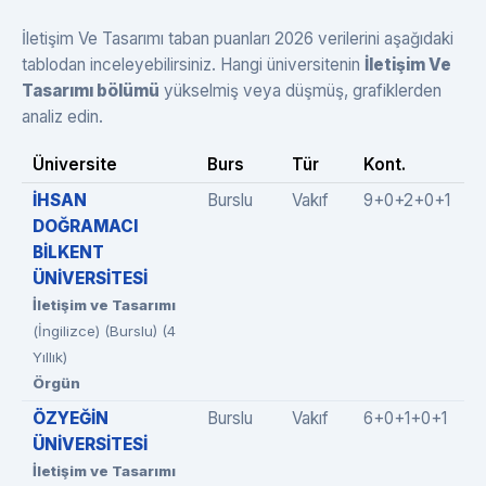
İletişim Ve Tasarımı taban puanları 2026 verilerini aşağıdaki
tablodan inceleyebilirsiniz. Hangi üniversitenin
İletişim Ve
Tasarımı bölümü
yükselmiş veya düşmüş, grafiklerden
analiz edin.
Üniversite
Burs
Tür
Kont.
İHSAN
Burslu
Vakıf
9+0+2+0+1
DOĞRAMACI
BİLKENT
ÜNİVERSİTESİ
İletişim ve Tasarımı
(İngilizce) (Burslu) (4
Yıllık)
Örgün
ÖZYEĞİN
Burslu
Vakıf
6+0+1+0+1
ÜNİVERSİTESİ
İletişim ve Tasarımı