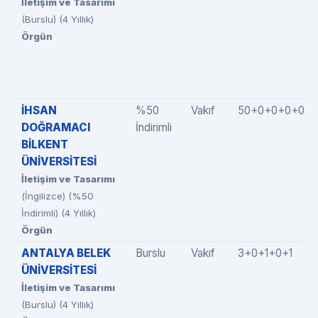
İletişim ve Tasarımı
(Burslu) (4 Yıllık)
Örgün
İHSAN
%50
Vakıf
50+0+0+0+0
DOĞRAMACI
İndirimli
BİLKENT
ÜNİVERSİTESİ
İletişim ve Tasarımı
(İngilizce) (%50
İndirimli) (4 Yıllık)
Örgün
ANTALYA BELEK
Burslu
Vakıf
3+0+1+0+1
ÜNİVERSİTESİ
İletişim ve Tasarımı
(Burslu) (4 Yıllık)