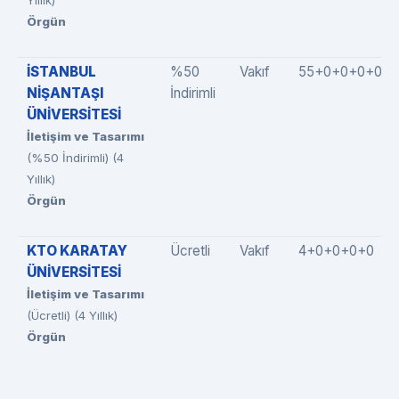
Yıllık)
Örgün
İSTANBUL
%50
Vakıf
55+0+0+0+0
NİŞANTAŞI
İndirimli
ÜNİVERSİTESİ
İletişim ve Tasarımı
(%50 İndirimli) (4
Yıllık)
Örgün
KTO KARATAY
Ücretli
Vakıf
4+0+0+0+0
ÜNİVERSİTESİ
İletişim ve Tasarımı
(Ücretli) (4 Yıllık)
Örgün