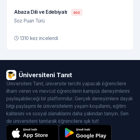
Abaza Dili ve Edebiyatı
soz
Soz Puan Türü
1310 kez incelendi
Üniversiteni Tanıt
Üniversiteni Tanıt, üniversite tercihi yapacak öğrencilere
ilham veren ve mevcut öğrencilerin kampüs deneyimlerini
paylaşabileceği bir platformdur. Gerçek deneyimlere dayalı
bilgi paylaşımı ile üniversitelerin yaşam koşullarını, eğitim
kalitesini ve sosyal olanaklarını daha yakından tanıyın. Sen
de üniversiteni tanıtarak öğrencilere ışık tut!