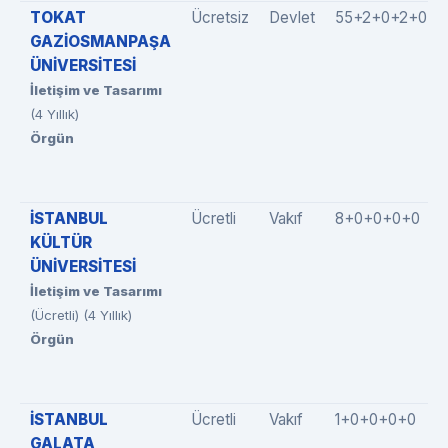
TOKAT
Ücretsiz
Devlet
55+2+0+2+0
GAZİOSMANPAŞA
ÜNİVERSİTESİ
İletişim ve Tasarımı
(4 Yıllık)
Örgün
İSTANBUL
Ücretli
Vakıf
8+0+0+0+0
KÜLTÜR
ÜNİVERSİTESİ
İletişim ve Tasarımı
(Ücretli) (4 Yıllık)
Örgün
İSTANBUL
Ücretli
Vakıf
1+0+0+0+0
GALATA