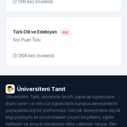
1341 kez incelendi
Türk Dili ve Edebiyatı
soz
Soz Puan Türü
1308 kez incelendi
Üniversiteni Tanıt
Üniversiteni Tanıt, üniversite tercihi yapacak öğrencilere
ilham veren ve mevcut öğrencilerin kampüs deneyimlerini
paylaşabileceği bir platformdur. Gerçek deneyimlere dayalı
bilgi paylaşımı ile üniversitelerin yaşam koşullarını, eğitim
kalitesini ve sosyal olanaklarını daha yakından tanıyın. Sen