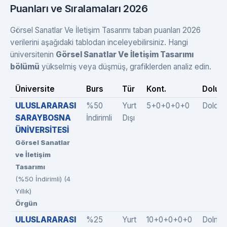
Puanları ve Sıralamaları 2026
Görsel Sanatlar Ve İletişim Tasarımı taban puanları 2026
verilerini aşağıdaki tablodan inceleyebilirsiniz. Hangi
üniversitenin
Görsel Sanatlar Ve İletişim Tasarımı
bölümü
yükselmiş veya düşmüş, grafiklerden analiz edin.
Üniversite
Burs
Tür
Kont.
Dolulu
ULUSLARARASI
%50
Yurt
5+0+0+0+0
Doldu
SARAYBOSNA
İndirimli
Dışı
ÜNİVERSİTESİ
Görsel Sanatlar
ve İletişim
Tasarımı
(%50 İndirimli) (4
Yıllık)
Örgün
ULUSLARARASI
%25
Yurt
10+0+0+0+0
Dolmad