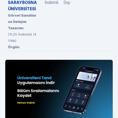
SARAYBOSNA
İndirimli
Dışı
ÜNİVERSİTESİ
Görsel Sanatlar
ve İletişim
Tasarımı
(%25 İndirimli) (4
Yıllık)
Örgün