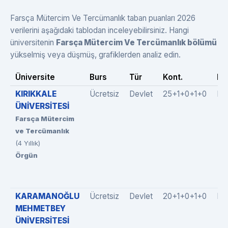
Farsça Mütercim Ve Tercümanlık taban puanları 2026
verilerini aşağıdaki tablodan inceleyebilirsiniz. Hangi
üniversitenin
Farsça Mütercim Ve Tercümanlık bölümü
yükselmiş veya düşmüş, grafiklerden analiz edin.
Üniversite
Burs
Tür
Kont.
Do
KIRIKKALE
Ücretsiz
Devlet
25+1+0+1+0
Do
ÜNİVERSİTESİ
Farsça Mütercim
ve Tercümanlık
(4 Yıllık)
Örgün
KARAMANOĞLU
Ücretsiz
Devlet
20+1+0+1+0
Do
MEHMETBEY
ÜNİVERSİTESİ