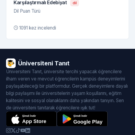
Karşılaştırmalı Edebiyat
dil
Dil Puan Türü
1091 kez incelendi
Üniversiteni Tanıt
Üniversiteni Tanıt, üniversite tercihi yapacak öğrencilere
ilham veren ve mevcut öğrencilerin kampüs deneyimlerini
paylaşabileceği bir platformdur. Gerçek deneyimlere dayalı
bilgi paylaşımı ile üniversitelerin yaşam koşullarını, eğitim
kalitesini ve sosyal olanaklarını daha yakından tanıyın. Sen
de üniversiteni tanıtarak öğrencilere ışık tut!