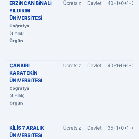
ERZİNCAN BİNALİ
Ücretsiz
Devlet
40+1+0+1+0
YILDIRIM
ÜNİVERSİTESİ
Coğrafya
(4 Yıllık)
Örgün
ÇANKIRI
Ücretsiz
Devlet
40+1+0+1+0
KARATEKİN
ÜNİVERSİTESİ
Coğrafya
(4 Yıllık)
Örgün
KİLİS 7 ARALIK
Ücretsiz
Devlet
35+1+0+1+4
ÜNİVERSİTESİ