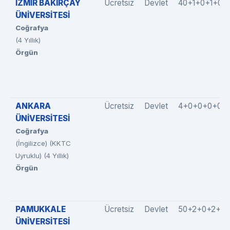
İZMİR BAKIRÇAY
Ücretsiz
Devlet
40+1+0+1+0
ÜNİVERSİTESİ
Coğrafya
(4 Yıllık)
Örgün
ANKARA
Ücretsiz
Devlet
4+0+0+0+0
ÜNİVERSİTESİ
Coğrafya
(İngilizce) (KKTC
Uyruklu) (4 Yıllık)
Örgün
PAMUKKALE
Ücretsiz
Devlet
50+2+0+2+0
ÜNİVERSİTESİ