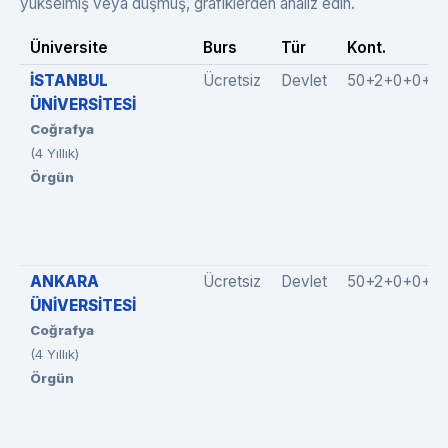
yükselmiş veya düşmüş, grafiklerden analiz edin.
Üniversite
Burs
Tür
Kont.
İSTANBUL
Ücretsiz
Devlet
50+2+0+0+0
ÜNİVERSİTESİ
Coğrafya
(4 Yıllık)
Örgün
ANKARA
Ücretsiz
Devlet
50+2+0+0+0
ÜNİVERSİTESİ
Coğrafya
(4 Yıllık)
Örgün