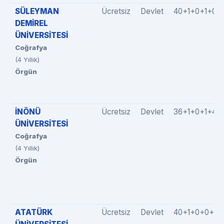
SÜLEYMAN
Ücretsiz
Devlet
40+1+0+1+0
DEMİREL
ÜNİVERSİTESİ
Coğrafya
(4 Yıllık)
Örgün
İNÖNÜ
Ücretsiz
Devlet
36+1+0+1+4
ÜNİVERSİTESİ
Coğrafya
(4 Yıllık)
Örgün
ATATÜRK
Ücretsiz
Devlet
40+1+0+0+0