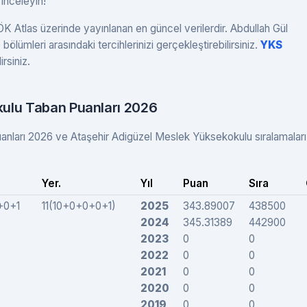
inceleyin!
K Atlas üzerinde yayınlanan en güncel verilerdir. Abdullah Gül
bölümleri arasındaki tercihlerinizi gerçekleştirebilirsiniz.
YKS
rsiniz.
kulu Taban Puanları 2026
anları 2026 ve Ataşehir Adigüzel Meslek Yüksekokulu sıralamalar
Yer.
Yıl
Puan
Sıra
+0+1
11(10+0+0+0+1)
2025
343.89007
438500
2024
345.31389
442900
2023
0
0
2022
0
0
2021
0
0
2020
0
0
2019
0
0