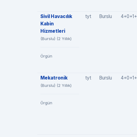
Sivil Havacılık
tyt
Burslu
4+0+1+
Kabin
Hizmetleri
(Burslu) (2 Yıllık)
Örgün
Mekatronik
tyt
Burslu
4+0+1+
(Burslu) (2 Yıllık)
Örgün