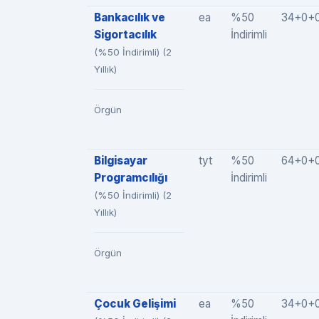
Bankacılık ve
ea
%50
34+0+
Sigortacılık
İndirimli
(%50 İndirimli) (2
Yıllık)
Örgün
Bilgisayar
tyt
%50
64+0+
Programcılığı
İndirimli
(%50 İndirimli) (2
Yıllık)
Örgün
Çocuk Gelişimi
ea
%50
34+0+