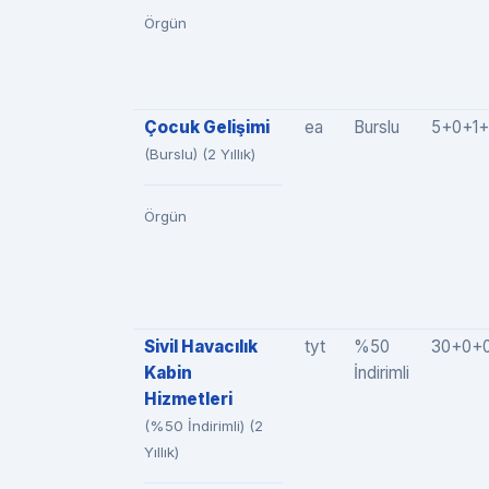
Örgün
Çocuk Gelişimi
ea
Burslu
5+0+1+
(Burslu) (2 Yıllık)
Örgün
Sivil Havacılık
tyt
%50
30+0+
Kabin
İndirimli
Hizmetleri
(%50 İndirimli) (2
Yıllık)