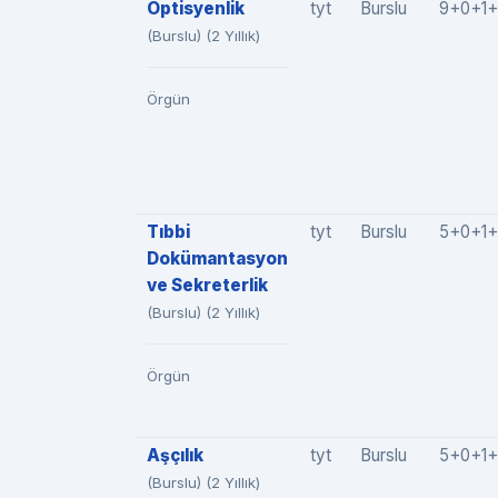
Optisyenlik
tyt
Burslu
9+0+1+
(Burslu) (2 Yıllık)
Örgün
Tıbbi
tyt
Burslu
5+0+1+
Dokümantasyon
ve Sekreterlik
(Burslu) (2 Yıllık)
Örgün
Aşçılık
tyt
Burslu
5+0+1+
(Burslu) (2 Yıllık)