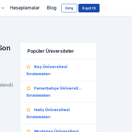
Hesaplamalar
Blog
Giriş
Kayıt Ol
Son
Popüler Üniversiteler
Koç Üni̇versi̇tesi̇
Sıralamaları
elendi)
Fenerbahçe Üni̇versi̇t...
Sıralamaları
Hali̇ç Üni̇versi̇tesi̇
Sıralamaları
Mudanya Üni̇versi̇tesi...