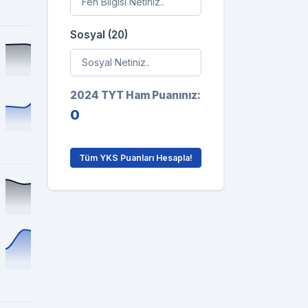
Sosyal (20)
2024 TYT Ham Puanınız:
0
Tüm YKS Puanları Hesapla!