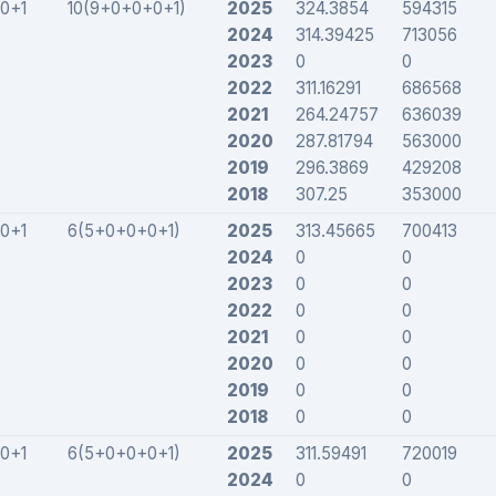
0+1
10(9+0+0+0+1)
2025
324.3854
594315
2024
314.39425
713056
2023
0
0
2022
311.16291
686568
2021
264.24757
636039
2020
287.81794
563000
2019
296.3869
429208
2018
307.25
353000
0+1
6(5+0+0+0+1)
2025
313.45665
700413
2024
0
0
2023
0
0
2022
0
0
2021
0
0
2020
0
0
2019
0
0
2018
0
0
0+1
6(5+0+0+0+1)
2025
311.59491
720019
2024
0
0