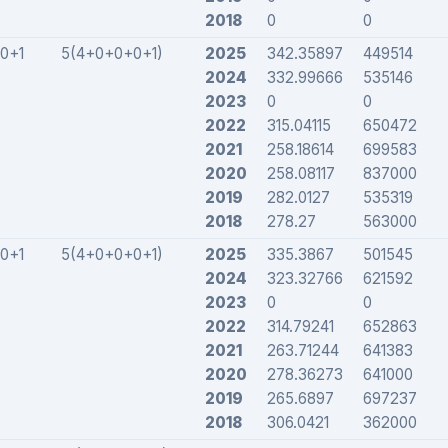
2018
0
0
0+1
5(4+0+0+0+1)
2025
342.35897
449514
2024
332.99666
535146
2023
0
0
2022
315.04115
650472
2021
258.18614
699583
2020
258.08117
837000
2019
282.0127
535319
2018
278.27
563000
0+1
5(4+0+0+0+1)
2025
335.3867
501545
2024
323.32766
621592
2023
0
0
2022
314.79241
652863
2021
263.71244
641383
2020
278.36273
641000
2019
265.6897
697237
2018
306.0421
362000