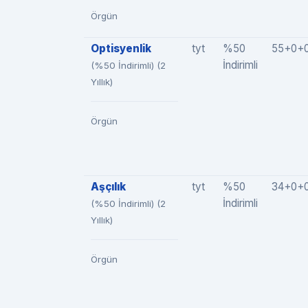
Örgün
Optisyenlik
tyt
%50
55+0+
İndirimli
(%50 İndirimli) (2
Yıllık)
Örgün
Aşçılık
tyt
%50
34+0+
İndirimli
(%50 İndirimli) (2
Yıllık)
Örgün