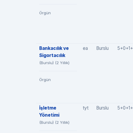
Örgün
Bankacılık ve
ea
Burslu
5+0+1+
Sigortacılık
(Burslu) (2 Yıllık)
Örgün
İşletme
tyt
Burslu
5+0+1+
Yönetimi
(Burslu) (2 Yıllık)