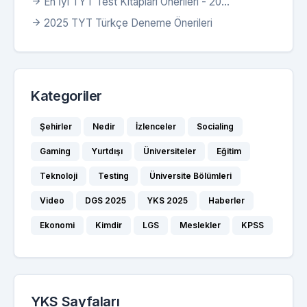
En İyi TYT Test Kitapları Önerileri - 20...
2025 TYT Türkçe Deneme Önerileri
Kategoriler
Şehirler
Nedir
İzlenceler
Socialing
Gaming
Yurtdışı
Üniversiteler
Eğitim
Teknoloji
Testing
Üniversite Bölümleri
Video
DGS 2025
YKS 2025
Haberler
Ekonomi
Kimdir
LGS
Meslekler
KPSS
YKS Sayfaları