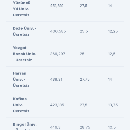
Yüzüncü
451,819
27,5
14
Yıl Üniv. -
Ücretsiz
Dicle Üniv. -
400,585
25,5
12,25
Ücretsiz
Yozgat
Bozok Üniv.
366,297
25
12,5
- Ücretsiz
Harran
Üniv. -
438,31
27,75
14
Ücretsiz
Kafkas
Üniv. -
423,185
27,5
13,75
Ücretsiz
Bingöl Üniv.
446,3
28,75
10,5