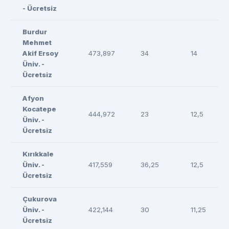
- Ücretsiz
Burdur
Mehmet
Akif Ersoy
473,897
34
14
Üniv. -
Ücretsiz
Afyon
Kocatepe
444,972
23
12,5
Üniv. -
Ücretsiz
Kırıkkale
Üniv. -
417,559
36,25
12,5
Ücretsiz
Çukurova
Üniv. -
422,144
30
11,25
Ücretsiz