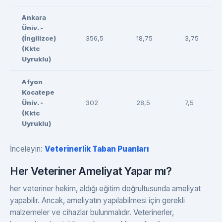
Ankara
Üniv. -
(İngilizce)
356,5
18,75
3,75
(Kktc
Uyruklu)
Afyon
Kocatepe
Üniv. -
302
28,5
7,5
(Kktc
Uyruklu)
İnceleyin:
Veterinerlik Taban Puanları
Her Veteriner Ameliyat Yapar mı?
her veteriner hekim, aldığı eğitim doğrultusunda ameliyat
yapabilir. Ancak, ameliyatın yapılabilmesi için gerekli
malzemeler ve cihazlar bulunmalıdır. Veterinerler,