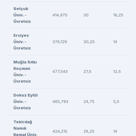
Selçuk
Üniv. -
414,975
30
16,25
Ücretsiz
Erciyes
Üniv. -
376,129
30,25
14
Ücretsiz
Muğla Sıtkı
Koçman
477,543
27,5
12,5
Üniv. -
Ücretsiz
Dokuz Eylül
Üniv. -
465,793
24,75
5,5
Ücretsiz
Tekirdağ
Namık
424,215
26,25
14
Kemal Üniv.