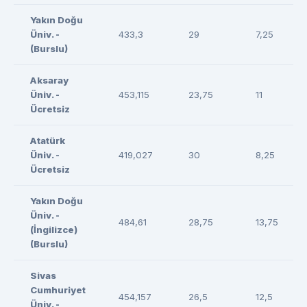
Yakın Doğu
Üniv. -
433,3
29
7,25
(Burslu)
Aksaray
Üniv. -
453,115
23,75
11
Ücretsiz
Atatürk
Üniv. -
419,027
30
8,25
Ücretsiz
Yakın Doğu
Üniv. -
484,61
28,75
13,75
(İngilizce)
(Burslu)
Sivas
Cumhuriyet
454,157
26,5
12,5
Üniv. -