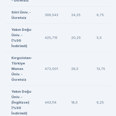
- Ücretsiz
Siirt Üniv. -
399,543
24,25
6,75
Ücretsiz
Yakın Doğu
Üniv. -
425,715
20,25
5,5
(%50
İndirimli)
Kırgızistan-
Türkiye
Manas
472,001
26,5
13,75
Üniv. -
Ücretsiz
Yakın Doğu
Üniv. -
(İngilizce)
443,114
18,5
6,25
(%50
İndirimli)