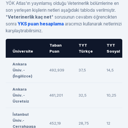
YÖK Atlas'ın yayınlamış olduğu Veterinerlik bölümlerine en
son yerleşen kişilerin netleri aşağıdaki tabloda verilmiştir.
"
Veterinerlik kaç net
" sorusunun cevabını öğrencikten
sonra
YKS puan hesaplama
aracımızı kullanarak netlerinizi
karşılaştırabilirsiniz.
Taban
TYT
TYT
Üniversite
Puan
Türkçe
Sosyal
Ankara
Üniv. -
492,939
37,5
14,5
(İngilizce)
Ankara
Üniv. -
461,201
32,5
10,25
Ücretsiz
İstanbul
Üniv.-
452,19
28,75
12
Cerrahpaşa