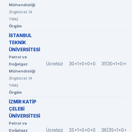
Mühendisliği
(İngilizce) (4
Yıllık)
Örgün
İSTANBUL
TEKNİK
ÜNİVERSİTESİ
Petrol ve
Ücretsiz
30+1+0+0+0
31(30+1+0+0+
Doğalgaz
Mühendisliği
(İngilizce) (4
Yıllık)
Örgün
İZMİR KATİP
ÇELEBİ
ÜNİVERSİTESİ
Petrol ve
Ücretsiz
35+1+0+0+0
36(35+1+0+0+
Doğalgaz