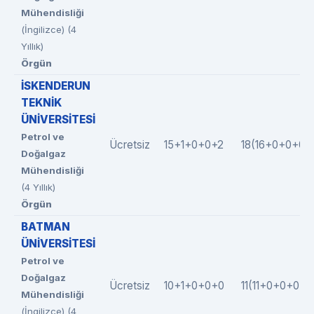
Mühendisliği
(İngilizce) (4
Yıllık)
Örgün
İSKENDERUN
TEKNİK
ÜNİVERSİTESİ
Petrol ve
Ücretsiz
15+1+0+0+2
18(16+0+0+0+
Doğalgaz
Mühendisliği
(4 Yıllık)
Örgün
BATMAN
ÜNİVERSİTESİ
Petrol ve
Doğalgaz
Ücretsiz
10+1+0+0+0
11(11+0+0+0+0
Mühendisliği
(İngilizce) (4