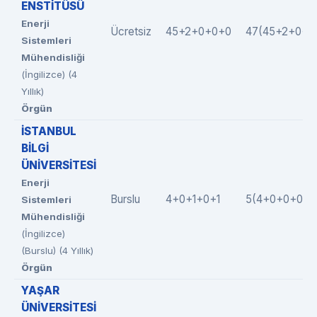
ENSTİTÜSÜ
Enerji
Ücretsiz
45+2+0+0+0
47(45+2+0+0
Sistemleri
Mühendisliği
(İngilizce) (4
Yıllık)
Örgün
İSTANBUL
BİLGİ
ÜNİVERSİTESİ
Enerji
Burslu
4+0+1+0+1
5(4+0+0+0+1
Sistemleri
Mühendisliği
(İngilizce)
(Burslu) (4 Yıllık)
Örgün
YAŞAR
ÜNİVERSİTESİ