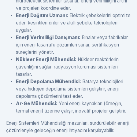
hidroelektrik sistemler tasarlar, enerji verimliliğini artırır
ve projeleri koordine eder.
Enerji Dağıtım Uzmanı:
Elektrik şebekelerini optimize
eder, kesintileri önler ve akıllı şebeke teknolojileri
uygular.
Enerji Verimliliği Danışmanı:
Binalar veya fabrikalar
için enerji tasarrufu çözümleri sunar, sertifikasyon
süreçlerini yönetir.
Nükleer Enerji Mühendisi:
Nükleer reaktörlerin
güvenliğini sağlar, radyasyon koruması sistemleri
tasarlar.
Enerji Depolama Mühendisi:
Batarya teknolojileri
veya hidrojen depolama sistemleri geliştirir, enerji
depolama çözümlerini test eder.
Ar-Ge Mühendisi:
Yeni enerji kaynakları (örneğin,
termal enerji) üzerine çalışır, inovatif projeler geliştirir.
Enerji Sistemleri Mühendisliği mezunları, sürdürülebilir enerji
çözümleriyle geleceğin enerji ihtiyacını karşılayabilir.