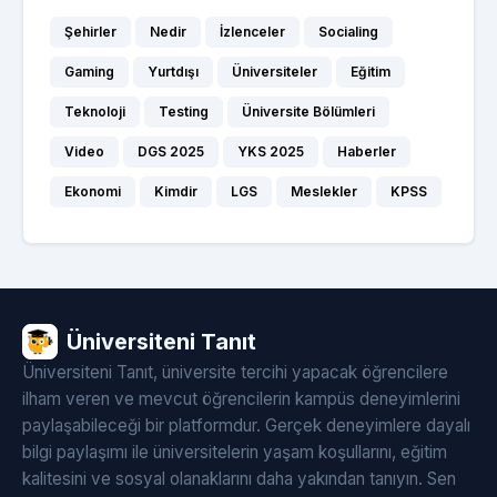
Şehirler
Nedir
İzlenceler
Socialing
Gaming
Yurtdışı
Üniversiteler
Eğitim
Teknoloji
Testing
Üniversite Bölümleri
Video
DGS 2025
YKS 2025
Haberler
Ekonomi
Kimdir
LGS
Meslekler
KPSS
Üniversiteni Tanıt
Üniversiteni Tanıt, üniversite tercihi yapacak öğrencilere
ilham veren ve mevcut öğrencilerin kampüs deneyimlerini
paylaşabileceği bir platformdur. Gerçek deneyimlere dayalı
bilgi paylaşımı ile üniversitelerin yaşam koşullarını, eğitim
kalitesini ve sosyal olanaklarını daha yakından tanıyın. Sen