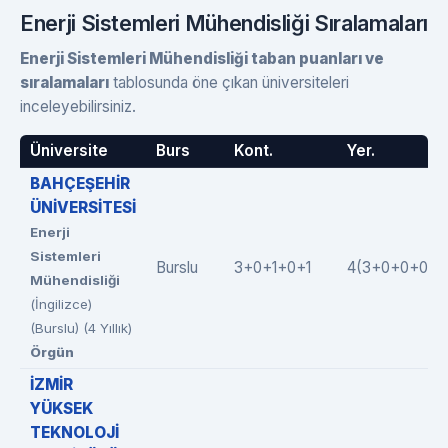
Enerji Sistemleri Mühendisliği Sıralamaları
Enerji Sistemleri Mühendisliği taban puanları ve
sıralamaları
tablosunda öne çıkan üniversiteleri
inceleyebilirsiniz.
Üniversite
Burs
Kont.
Yer.
BAHÇEŞEHİR
ÜNİVERSİTESİ
Enerji
Sistemleri
Burslu
3+0+1+0+1
4(3+0+0+0+1
Mühendisliği
(İngilizce)
(Burslu) (4 Yıllık)
Örgün
İZMİR
YÜKSEK
TEKNOLOJİ