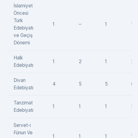
İslamiyet
Öncesi
Türk
1
–
1
1
Edebiyatı
ve Geçiş
Dönemi
Halk
1
2
1
2
Edebiyatı
Divan
4
5
5
6
Edebiyatı
Tanzimat
1
1
1
2
Edebiyatı
Servet-i
Fünun Ve
1
1
1
1