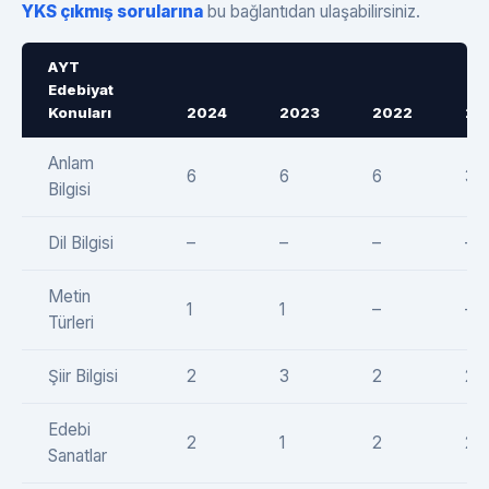
YKS çıkmış sorularına
bu bağlantıdan ulaşabilirsiniz.
AYT
Edebiyat
Konuları
2024
2023
2022
20
Anlam
6
6
6
3
Bilgisi
Dil Bilgisi
–
–
–
–
Metin
1
1
–
–
Türleri
Şiir Bilgisi
2
3
2
2
Edebi
2
1
2
2
Sanatlar