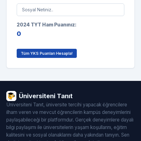
2024 TYT Ham Puanınız:
0
Tüm YKS Puanları Hesapla!
Üniversiteni Tanıt
Üniversiteni Tanıt, üniversite tercihi yapacak öğrencilere
ilham veren ve mevcut öğrencilerin kampüs deneyimlerini
paylaşabileceği bir platformdur. Gerçek deneyimlere dayalı
bilgi paylaşımı ile üniversitelerin yaşam koşullarını, eğitim
kalitesini ve sosyal olanaklarını daha yakından tanıyın. Sen